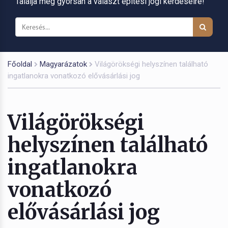
Találja meg gyorsan a választ építési jogi kérdéseire!
Főoldal
Magyarázatok
Világörökségi helyszínen található
ingatlanokra vonatkozó elővásárlási jog
Világörökségi
helyszínen található
ingatlanokra
vonatkozó
elővásárlási jog