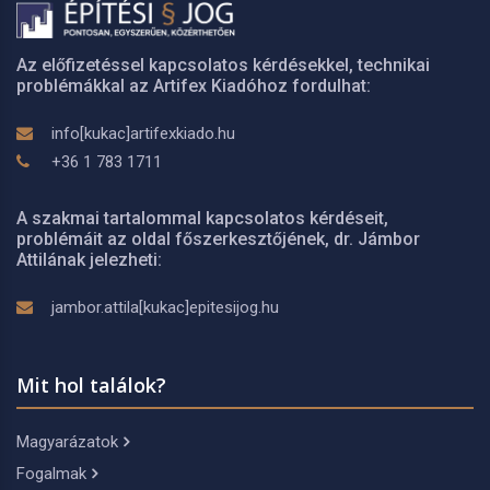
Az előfizetéssel kapcsolatos kérdésekkel, technikai
problémákkal az Artifex Kiadóhoz fordulhat:
info[kukac]artifexkiado.hu
+36 1 783 1711
A szakmai tartalommal kapcsolatos kérdéseit,
problémáit az oldal főszerkesztőjének, dr. Jámbor
Attilának jelezheti:
jambor.attila[kukac]epitesijog.hu
Mit hol találok?
Magyarázatok
Fogalmak