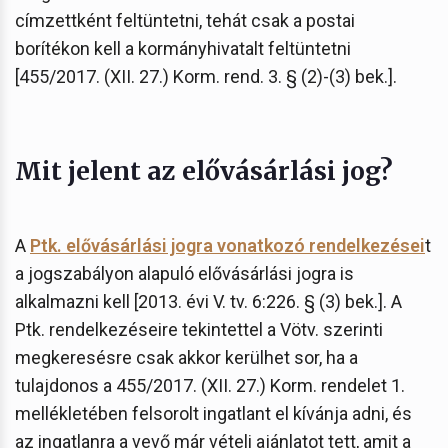
címzettként feltüntetni, tehát csak a postai
borítékon kell a kormányhivatalt feltüntetni
[455/2017. (XII. 27.) Korm. rend. 3. § (2)-(3) bek.].
Mit jelent az elővásárlási jog?
A
Ptk. elővásárlási jogra vonatkozó rendelkezései
t
a jogszabályon alapuló elővásárlási jogra is
alkalmazni kell [2013. évi V. tv. 6:226. § (3) bek.]. A
Ptk. rendelkezéseire tekintettel a Vötv. szerinti
megkeresésre csak akkor kerülhet sor, ha a
tulajdonos a 455/2017. (XII. 27.) Korm. rendelet 1.
mellékletében felsorolt ingatlant el kívánja adni, és
az ingatlanra a vevő már vételi ajánlatot tett, amit a