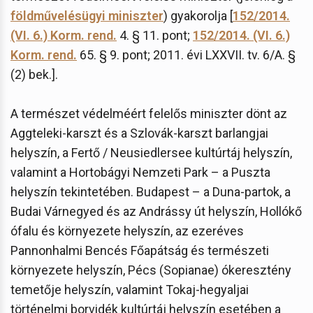
földművelésügyi miniszter
) gyakorolja [
152/2014.
(VI. 6.) Korm. rend.
4. § 11. pont;
152/2014. (VI. 6.)
Korm. rend.
65. § 9. pont; 2011. évi LXXVII. tv. 6/A. §
(2) bek.].
A természet védelméért felelős miniszter dönt az
Aggteleki-karszt és a Szlovák-karszt barlangjai
helyszín, a Fertő / Neusiedlersee kultúrtáj helyszín,
valamint a Hortobágyi Nemzeti Park – a Puszta
helyszín tekintetében. Budapest – a Duna-partok, a
Budai Várnegyed és az Andrássy út helyszín, Hollókő
ófalu és környezete helyszín, az ezeréves
Pannonhalmi Bencés Főapátság és természeti
környezete helyszín, Pécs (Sopianae) ókeresztény
temetője helyszín, valamint Tokaj-hegyaljai
történelmi borvidék kultúrtáj helyszín esetében a