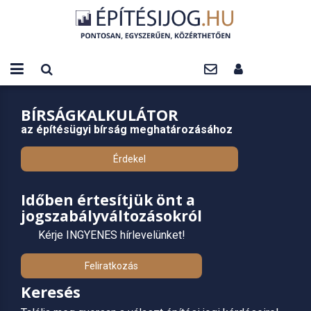
BÍRSÁGKALKULÁTOR
az építésügyi bírság meghatározásához
Érdekel
Időben értesítjük önt a
jogszabályváltozásokról
Kérje INGYENES hírlevelünket!
Feliratkozás
Keresés