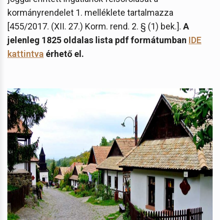
kormányrendelet 1. melléklete tartalmazza
[455/2017. (XII. 27.) Korm. rend. 2. § (1) bek.].
A
jelenleg 1825 oldalas lista pdf formátumban
IDE
kattintva
érhető el.