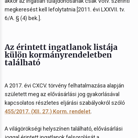
akkor az ingatlan tulajdonosának csak Vötv. szerinti
megkeresést kell lefolytatnia [2011. évi LXXVII. tv.
6/A. § (4) bek.].
Az érintett ingatlanok listája
külön kormányrendeletben
található
A 2017. évi CXCV. törvény felhatalmazása alapján
született meg az elővásárlási jog gyakorlásával
kapcsolatos részletes eljárási szabályokról szóló
455/2017. (XII. 27.) Korm. rendelet
.
A világörökségi helyszínen található, elővásárlási
joggal érintett ingatlanok felsorolását a