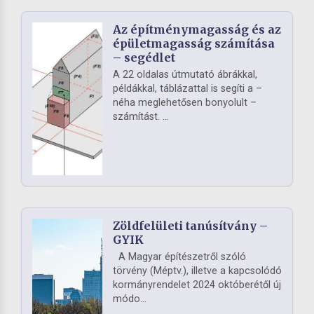
Az építménymagasság és az
épületmagasság számítása
– segédlet
A 22 oldalas útmutató ábrákkal,
példákkal, táblázattal is segíti a –
néha meglehetősen bonyolult –
számítást. ...
Zöldfelületi tanúsítvány –
GYIK
A Magyar építészetről szóló
törvény (Méptv.), illetve a kapcsolódó
kormányrendelet 2024 októberétől új
módo...