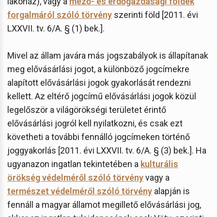
lakóház), vagy a
mező- és erdőgazdasági földek
forgalmáról szóló törvény
szerinti föld [2011. évi
LXXVII. tv. 6/A. § (1) bek.].
Mivel az állam javára más jogszabályok is állapítanak
meg elővásárlási jogot, a különböző jogcímekre
alapított elővásárlási jogok gyakorlását rendezni
kellett. Az eltérő jogcímű elővásárlási jogok közül
legelőször a világörökségi területet érintő
elővásárlási jogról kell nyilatkozni, és csak ezt
követheti a további fennálló jogcímeken történő
joggyakorlás [2011. évi LXXVII. tv. 6/A. § (3) bek.]. Ha
ugyanazon ingatlan tekintetében a
kulturális
örökség védelméről szóló törvény
vagy a
természet védelméről szóló törvény
alapján is
fennáll a magyar államot megillető elővásárlási jog,