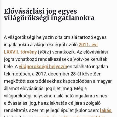
Elővásárlási jog egyes
világörökségi ingatlanokra
A világörökségi helyszín oltalom alá tartozó egyes
ingatlanokra a világörökségről szóló
2011. évi
LXXVII. törvény
(
Vötv.
) vonatkozik. Az elővásárlási
jogra vonatkozó rendelkezések a Vötv-be kerültek
bele. A
világörökségi helyszín
en található ingatlan
tekintetében, a 2017. december 28-át követően
megkötött szerződésekhez kapcsolódóan a magyar
államot elővásárlási jog illeti meg. Még a
világörökségi helyszínen található ingatlanra sincs
elővásárlási jog, ha az lakhatás céljára szolgáló
rendeltetés szerinti jellegű épület (különösen:
lakás
,