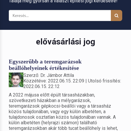
Találja meg gyorsan a választ építési jogi kérdéseire!
elővásárlási jog
Egyszerűbb a teremgarázsok
beállóhelyeinek értékesítése
Szerző: Dr. Jámbor Attila
Közzétéve: 2022.06.15. 22:09 | Utolsó frissítés:
2022.06.15. 22:12
A 2022 májusa előtt épült társasházakban,
szövetkezeti házakban a mélygarázsok,
teremgarázsok gépkocsi-beállói vagy a társasház
közös tulajdonában, vagy egy külön albetéten, a
tulajdonosok osztatlan közös tulajdonában vannak. A
külön albetéten (helyrajzi számon) található
teremgarázsokban akár több tucat beállóhely is lehet,