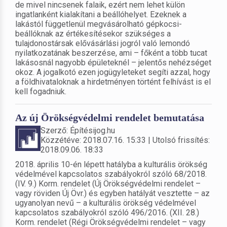
de mivel nincsenek falaik, ezért nem lehet külön
ingatlanként kialakítani a beállóhelyet. Ezeknek a
lakástól függetlenül megvásárolható gépkocsi-
beállóknak az értékesítésekor szükséges a
tulajdonostársak elővásárlási jogról való lemondó
nyilatkozatának beszerzése, ami – főként a több tucat
lakásosnál nagyobb épületeknél – jelentős nehézséget
okoz. A jogalkotó ezen jogügyleteket segíti azzal, hogy
a földhivataloknak a hirdetményen történt felhívást is el
kell fogadniuk.
Az új Örökségvédelmi rendelet bemutatása
Szerző: Építésijog.hu
Közzétéve: 2018.07.16. 15:33 | Utolsó frissítés:
2018.09.06. 18:33
2018. április 10-én lépett hatályba a kulturális örökség
védelmével kapcsolatos szabályokról szóló 68/2018.
(IV. 9.) Korm. rendelet (Új Örökségvédelmi rendelet –
vagy röviden Új Övr.) és egyben hatályát vesztette – az
ugyanolyan nevű – a kulturális örökség védelmével
kapcsolatos szabályokról szóló 496/2016. (XII. 28.)
Korm. rendelet (Régi Örökségvédelmi rendelet – vagy