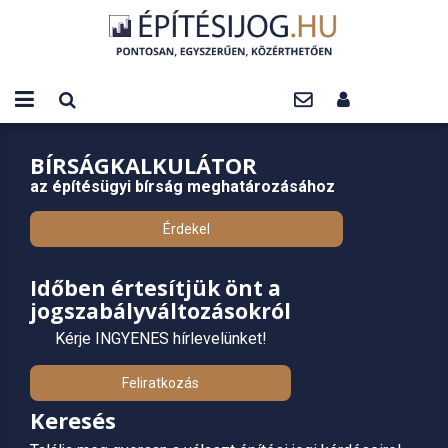
BÍRSÁGKALKULÁTOR
az építésügyi bírság meghatározásához
Érdekel
Időben értesítjük önt a
jogszabályváltozásokról
Kérje INGYENES hírlevelünket!
Feliratkozás
Keresés