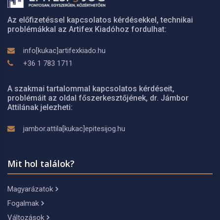
Az előfizetéssel kapcsolatos kérdésekkel, technikai
problémákkal az Artifex Kiadóhoz fordulhat:
info[kukac]artifexkiado.hu
+36 1 783 1711
A szakmai tartalommal kapcsolatos kérdéseit,
problémáit az oldal főszerkesztőjének, dr. Jámbor
Attilának jelezheti:
jambor.attila[kukac]epitesijog.hu
Mit hol találok?
Magyarázatok
Fogalmak
Változások