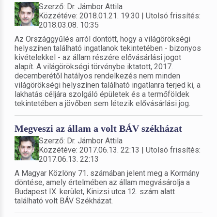
Szerző: Dr. Jámbor Attila
Közzétéve: 2018.01.21. 19:30 | Utolsó frissítés:
2018.03.08. 10:35
Az Országgyűlés arról döntött, hogy a világörökségi
helyszínen található ingatlanok tekintetében - bizonyos
kivételekkel - az állam részére elővásárlási jogot
alapít. A világörökségi törvénybe iktatott, 2017.
decemberétől hatályos rendelkezés nem minden
világörökségi helyszínen található ingatlanra terjed ki, a
lakhatás céljára szolgáló épületek és a termőföldek
tekintetében a jövőben sem létezik elővásárlási jog.
Megveszi az állam a volt BÁV székházat
Szerző: Dr. Jámbor Attila
Közzétéve: 2017.06.13. 22:13 | Utolsó frissítés:
2017.06.13. 22:13
A Magyar Közlöny 71. számában jelent meg a Kormány
döntése, amely értelmében az állam megvásárolja a
Budapest IX. kerület, Kinizsi utca 12. szám alatt
található volt BÁV Székházat.