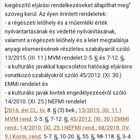
kiegészítő eljárási rendelkezéseket állapíthat meg”
szöveg kerül. Az ilyen érintett rendeletek:
- a régészeti lelőhely és a műemléki érték
nyilvántartásának és védetté nyilvánításának,
valamint a régészeti lelőhely és a lelet megtalálója
anyagi elismerésének részletes szabályairól szóló
13/2015. (III. 11.) MVM rendelet 2-5. § és 7-12. §,
- a kulturális javakkal kapcsolatos hatósági eljárásra
vonatkozó szabályokról szóló 45/2012. (XI. 30.)
EMMI rendelet és
- a kulturális javak kiviteli engedélyezéséről szóló
14/2010. (XI. 25.) NEFMI rendelet
[
2016. évi CL. tv.
8. § (3) bek.;
13/2015. (III. 11.)
MVM rend.
2-5. §, 7-12. §;
45/2012. (XI. 30.) EMMI
rend
.;
14/2010. (XI. 25.) NEFMI rend.
;
68/2018. (IV.
9.) Korm. rend.
5-7. §, 10-20. §, 55. §, 98-118. §, 3-4.