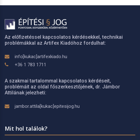
Az előfizetéssel kapcsolatos kérdésekkel, technikai
problémákkal az Artifex Kiadóhoz fordulhat:
info[kukac]artifexkiado.hu
+36 1 783 1711
A szakmai tartalommal kapcsolatos kérdéseit,
problémáit az oldal főszerkesztőjének, dr. Jámbor
Attilának jelezheti:
jambor.attila[kukac]epitesijog.hu
Mit hol találok?