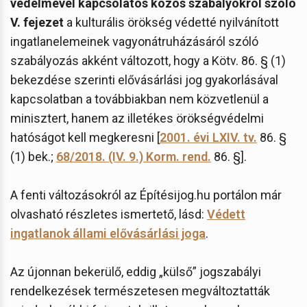
védelmével kapcsolatos közös szabályokról szóló
V. fejezet
a kulturális örökség védetté nyilvánított
ingatlanelemeinek vagyonátruházásáról szóló
szabályozás akként változott, hogy a Kötv. 86. § (1)
bekezdése szerinti elővásárlási jog gyakorlásával
kapcsolatban a továbbiakban nem közvetlenül a
minisztert, hanem az illetékes örökségvédelmi
hatóságot kell megkeresni [
2001. évi LXIV. tv.
86. §
(1) bek.;
68/2018. (IV. 9.) Korm. rend.
86. §].
A fenti változásokról az Építésijog.hu portálon már
olvasható részletes ismertető, lásd:
Védett
ingatlanok állami elővásárlási joga
.
Az újonnan bekerülő, eddig „külső” jogszabályi
rendelkezések természetesen megváltoztatták