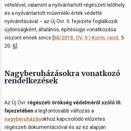
vételével, valamint a nyilvántartott régészeti lelőhely
és a nyilvántartott műemléki érték védetté
nyilvánításával – az Új Övr. II. fejezete foglalkozik
újdonságként, általános, építésügyi vonatkozása
viszont ennek sincs [
68/2018. (IV. 9.) Korm. rend.
5-
20. §].
Nagyberuházásokra vonatkozó
rendelkezések
Az Új Övr.
régészeti örökség védelméről szóló III.
fejezetében
a legfontosabb változás a
nagyberuházás
okhoz kapcsolódó előzetes
régészeti dokumentációval és az ez alapján