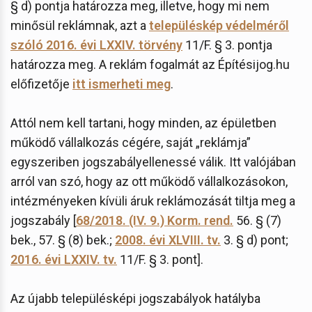
§ d) pontja határozza meg, illetve, hogy mi nem
minősül reklámnak, azt a
településkép védelméről
szóló 2016. évi LXXIV. törvény
11/F. § 3. pontja
határozza meg. A reklám fogalmát az Építésijog.hu
előfizetője
itt ismerheti meg
.
Attól nem kell tartani, hogy minden, az épületben
működő vállalkozás cégére, saját „reklámja”
egyszeriben jogszabályellenessé válik. Itt valójában
arról van szó, hogy az ott működő vállalkozásokon,
intézményeken kívüli áruk reklámozását tiltja meg a
jogszabály [
68/2018. (IV. 9.) Korm. rend.
56. § (7)
bek., 57. § (8) bek.;
2008. évi XLVIII. tv.
3. § d) pont;
2016. évi LXXIV. tv.
11/F. § 3. pont].
Az újabb településképi jogszabályok hatályba