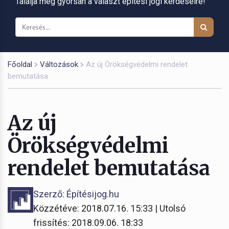
Találja meg gyorsan a választ építési jogi kérdéseire!
Főoldal
Változások
Az új Örökségvédelmi rendelet
bemutatása
Az új
Örökségvédelmi
rendelet bemutatása
Szerző: Építésijog.hu
Közzétéve: 2018.07.16. 15:33 | Utolsó
frissítés: 2018.09.06. 18:33