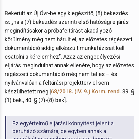
Bekerült az Új Övr-be egy kiegészítő, (8) bekezdés
is: „ha a (7) bekezdés szerinti első hatósági eljárás
megindításakor a próbafeltárást akadályozó
körülmény még nem hárult el, az előzetes régészeti
dokumentáció addig elkészült munkafázisait kell
csatolni a kérelemhez”. Azaz az engedélyezési
eljárás megindulhat annak ellenére, hogy az előzetes
régészeti dokumentáció még nem teljes – és
nyilvánvalóan a feltárási projektterv el sem
készülhetett még [
68/2018. (IV. 9.) Korm. rend.
39. §
(1) bek., 40. § (7)-(8) bek].
Ez egyértelmű eljárási könnyítést jelent a
beruházó számára, de egyben annak a
veszélyét is magában hordozza, hogy az