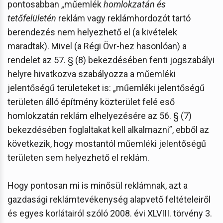
pontosabban „műemlék
homlokzatán és
tetőfelületén
reklám vagy reklámhordozót tartó
berendezés nem helyezhető el (a kivételek
maradtak). Mivel (a Régi Övr-hez hasonlóan) a
rendelet az 57. § (8) bekezdésében fenti jogszabályi
helyre hivatkozva szabályozza a műemléki
jelentőségű területeket is: „műemléki jelentőségű
területen álló építmény közterület felé eső
homlokzatán reklám elhelyezésére az 56. § (7)
bekezdésében foglaltakat kell alkalmazni”, ebből az
következik, hogy mostantól műemléki jelentőségű
területen sem helyezhető el reklám.
Hogy pontosan mi is minősül reklámnak, azt a
gazdasági reklámtevékenység alapvető feltételeiről
és egyes korlátairól szóló 2008. évi XLVIII. törvény 3.