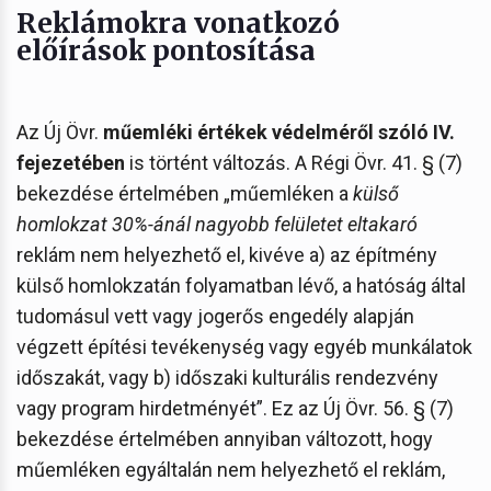
Reklámokra vonatkozó
előírások pontosítása
Az Új Övr.
műemléki értékek védelméről szóló IV.
fejezetében
is történt változás. A Régi Övr. 41. § (7)
bekezdése értelmében „műemléken a
külső
homlokzat 30%-ánál nagyobb felületet eltakaró
reklám nem helyezhető el, kivéve a) az építmény
külső homlokzatán folyamatban lévő, a hatóság által
tudomásul vett vagy jogerős engedély alapján
végzett építési tevékenység vagy egyéb munkálatok
időszakát, vagy b) időszaki kulturális rendezvény
vagy program hirdetményét”. Ez az Új Övr. 56. § (7)
bekezdése értelmében annyiban változott, hogy
műemléken egyáltalán nem helyezhető el reklám,