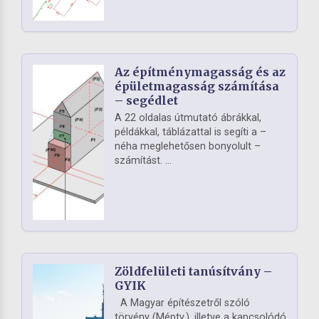
Az építménymagasság és az
épületmagasság számítása
– segédlet
A 22 oldalas útmutató ábrákkal,
példákkal, táblázattal is segíti a –
néha meglehetősen bonyolult –
számítást. ...
Zöldfelületi tanúsítvány –
GYIK
A Magyar építészetről szóló
törvény (Méptv.), illetve a kapcsolódó