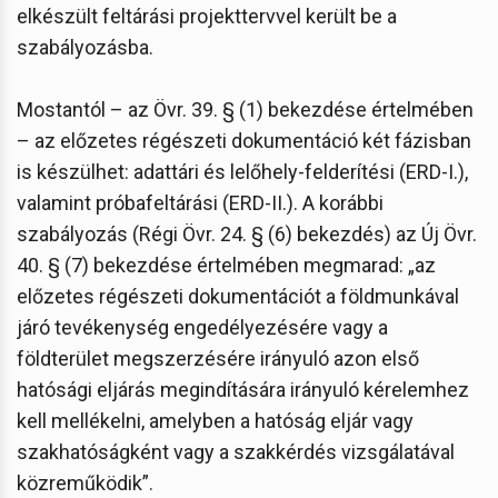
elkészült feltárási projekttervvel került be a
szabályozásba.
Mostantól – az Övr. 39. § (1) bekezdése értelmében
– az előzetes régészeti dokumentáció két fázisban
is készülhet: adattári és lelőhely-felderítési (ERD-I.),
valamint próbafeltárási (ERD-II.). A korábbi
szabályozás (Régi Övr. 24. § (6) bekezdés) az Új Övr.
40. § (7) bekezdése értelmében megmarad: „az
előzetes régészeti dokumentációt a földmunkával
járó tevékenység engedélyezésére vagy a
földterület megszerzésére irányuló azon első
hatósági eljárás megindítására irányuló kérelemhez
kell mellékelni, amelyben a hatóság eljár vagy
szakhatóságként vagy a szakkérdés vizsgálatával
közreműködik”.