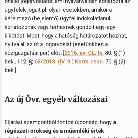
önálló jogorvoslatot, ami nyilvánvalóan korlátozta az
ügyfelek jogait pl. olyan esetekben, amikor a
kérelmező (bejelentő) ügyfél indokolatlanul
korlátozónak vagy terhesnek gondolt egy-egy
kikötést. Most, hogy a hatóság határozatot hozhat,
nyitva áll az út a jogorvoslat (esetünkben a
közigazgatási per) előtt [
2016. évi CL. tv.
80. § (1)
bek., 112. §;
68/2018. (IV. 9.) Korm. rend.
70. § (2)
bek.]
Az új Övr. egyéb változásai
Eljárási szempontból fontos újdonság, hogy
a
régészeti örökség és a műemléki érték