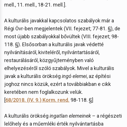
mell., 11. mell., 18-21. mell.].
A kulturális javakkal kapcsolatos szabályok már a
Régi Övr-ben megjelentek (VII. fejezet; 77-81. §), de
most újabb szabályokkal bővültek (VIII. fejezet; 98-
118. §). Elsősorban a kulturális javak védetté
nyilvánításáról, kiviteléről, nyilvántartásáról,
restaurálásáról, közgyűjteményben való
elhelyezéséről szóló szabályok. Mivel a kulturális
javak a kulturális örökség
ingó elemei
, az építési
joghoz nincs közük, ezért a továbbiakban e cikk
keretében nem foglalkozunk velük.
[
68/2018. (IV. 9.) Korm. rend.
98-118. §]
A kulturális örökség
ingatlan elemeinek
– a régészeti
lelőhely és a műemléki érték nyilvántartásba