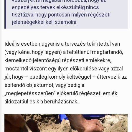
engedélyes tervek elkészültéig nincs
tisztázva, hogy pontosan milyen régészeti
jelenségekkel kell számolni.
Ideális esetben ugyanis a tervezés tekintettel van
(vagy kéne, hogy legyen) a feltétlenül megtartandó,
kiemelkedő jelentőségű régészeti emlékekre,
mostantól viszont egy ilyen előkerülése vagy azzal
jár, hogy – esetleg komoly költséggel – áttervezik az
építendő objektumot, vagy pedig a
„meglepetésszerűen” előkerülő régészeti emlék
áldozatául esik a beruházásnak.