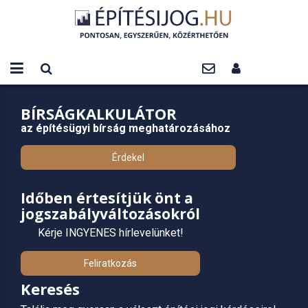
BÍRSÁGKALKULÁTOR
az építésügyi bírság meghatározásához
Érdekel
Időben értesítjük önt a
jogszabályváltozásokról
Kérje INGYENES hírlevelünket!
Feliratkozás
Keresés