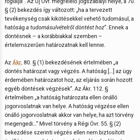
foglalja
”. Az Új Övr. megfelelő jogszabályi helye, a 70.
§ (2) bekezdés így változott: „ha a tervezett
tevékenység csak kikötésekkel vehető tudomásul, a
hatóság
a tudomásulvételről döntést hoz
”. Ennek a
döntésnek – a korábbiakkal szemben –
értelemszerűen határozatnak kell lennie.
Az
Ákr.
80. § (1) bekezdésének értelmében „a
döntés határozat vagy végzés. A hatóság […] az ügy
érdemében határozatot hoz, az eljárás során hozott
egyéb döntések végzések”. Az Ákr. 112. §
értelmében „a hatóság határozata ellen önálló
jogorvoslatnak van helye. A hatóság végzése ellen
önálló jogorvoslatnak akkor van helye, ha azt törvény
megengedi…” Mivel törvény a Régi Övr. 55. § (2)
bekezdése szerinti végzés ellen nem biztosított