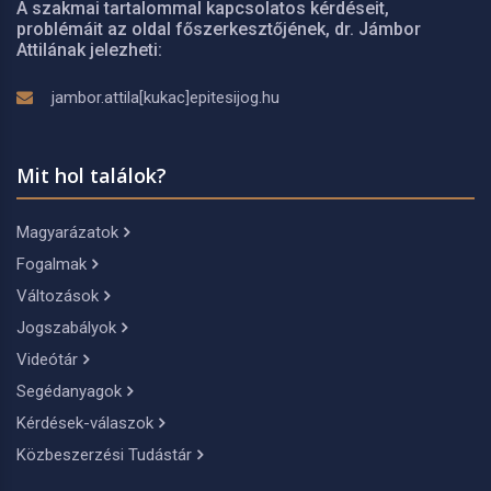
A szakmai tartalommal kapcsolatos kérdéseit,
problémáit az oldal főszerkesztőjének, dr. Jámbor
Attilának jelezheti:
jambor.attila[kukac]epitesijog.hu
Mit hol találok?
Magyarázatok
Fogalmak
Változások
Jogszabályok
Videótár
Segédanyagok
Kérdések-válaszok
Közbeszerzési Tudástár