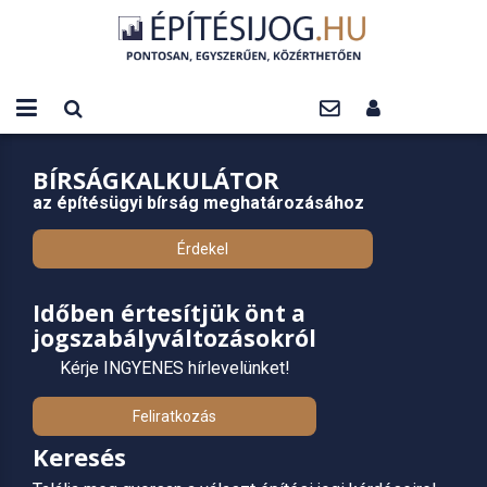
BÍRSÁGKALKULÁTOR
az építésügyi bírság meghatározásához
Érdekel
Időben értesítjük önt a
jogszabályváltozásokról
Kérje INGYENES hírlevelünket!
Feliratkozás
Keresés