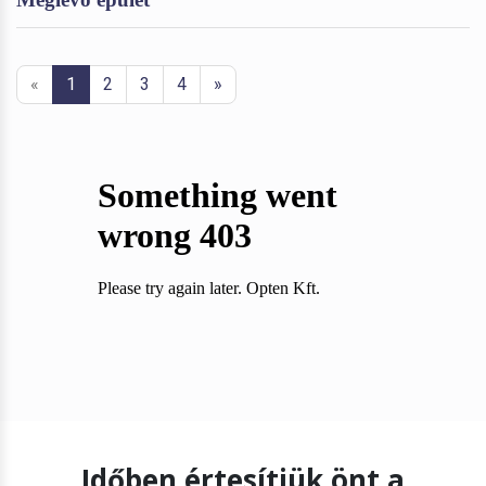
«
1
2
3
4
»
Időben értesítjük önt a