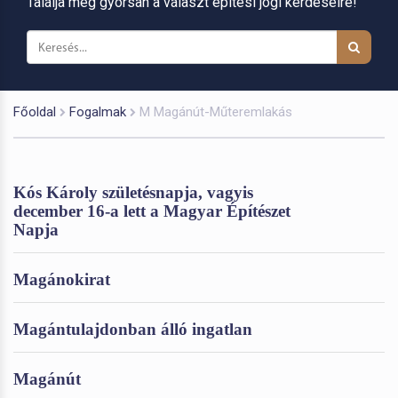
Találja meg gyorsan a választ építési jogi kérdéseire!
Főoldal
Fogalmak
M Magánút-Műteremlakás
Kós Károly születésnapja, vagyis
december 16-a lett a Magyar Építészet
Napja
Magánokirat
Magántulajdonban álló ingatlan
Magánút