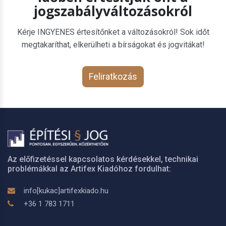
jogszabályváltozásokról
Kérje INGYENES értesítőnket a változásokról! Sok időt
megtakaríthat, elkerülheti a bírságokat és jogvitákat!
Feliratkozás
Az előfizetéssel kapcsolatos kérdésekkel, technikai
problémákkal az Artifex Kiadóhoz fordulhat:
info[kukac]artifexkiado.hu
+36 1 783 1711