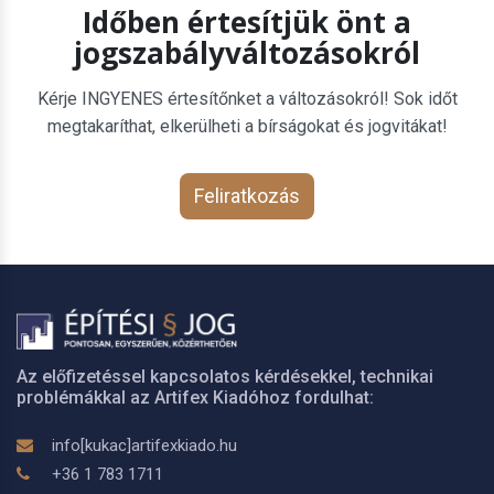
Időben értesítjük önt a
jogszabályváltozásokról
Kérje INGYENES értesítőnket a változásokról! Sok időt
megtakaríthat, elkerülheti a bírságokat és jogvitákat!
Feliratkozás
Az előfizetéssel kapcsolatos kérdésekkel, technikai
problémákkal az Artifex Kiadóhoz fordulhat:
info[kukac]artifexkiado.hu
+36 1 783 1711