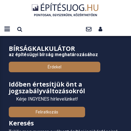
BÍRSÁGKALKULÁTOR
az építésügyi bírság meghatározásához
Érdekel
Időben értesítjük önt a
jogszabályváltozásokról
Kérje INGYENES hírlevelünket!
Feliratkozás
Keresés