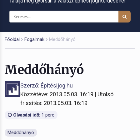
Találja meg gyorsan a választ építési jogi kérdéseire!
Főoldal
Fogalmak
Meddőhányó
Meddőhányó
Szerző: Építésijog.hu
Közzétéve: 2013.05.03. 16:19 | Utolsó
frissítés: 2013.05.03. 16:19
Olvasási idő:
1 perc
Meddőhányó