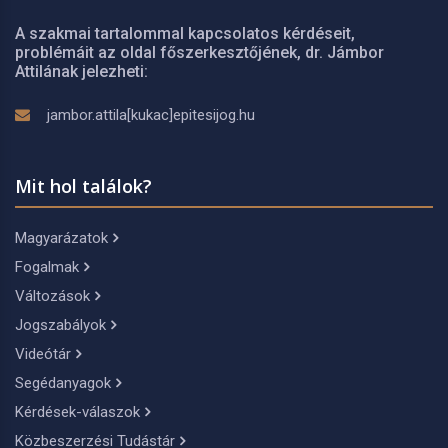
A szakmai tartalommal kapcsolatos kérdéseit,
problémáit az oldal főszerkesztőjének, dr. Jámbor
Attilának jelezheti:
jambor.attila[kukac]epitesijog.hu
Mit hol találok?
Magyarázatok
Fogalmak
Változások
Jogszabályok
Videótár
Segédanyagok
Kérdések-válaszok
Közbeszerzési Tudástár