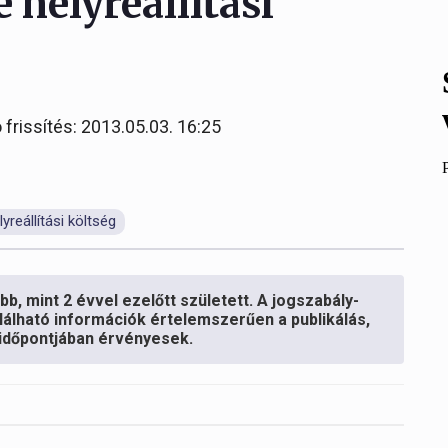
e helyreállítási
 frissítés: 2013.05.03. 16:25
elyreállítási költség
b, mint 2 évvel ezelőtt született. A jogszabály-
lálható információk értelemszerűen a publikálás,
s időpontjában érvényesek.