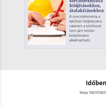
szerződésminta
felújításokhoz,
átalakításokhoz
A szerződésminta a
lakóház-felújításokra,
valamint a bővítéssel
nem járó tetőtér-
beépítésekre
alkalmazható.
Időben
Kérje INGYENES é