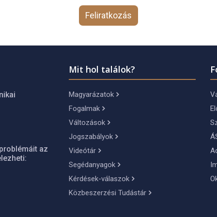
Feliratkozás
Mit hol találok?
F
Magyarázatok
Vá
nikai
Fogalmak
El
Változások
S
Jogszabályok
Á
problémáit az
Videótár
A
lezheti:
Segédanyagok
I
Kérdések-válaszok
O
Közbeszerzési Tudástár