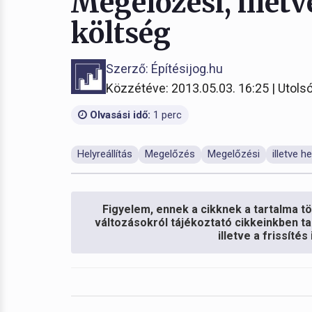
Megelőzési, illetv
költség
Szerző: Építésijog.hu
Közzétéve: 2013.05.03. 16:25 | Utolsó
Olvasási idő:
1 perc
Helyreállítás
Megelőzés
Megelőzési
illetve h
Figyelem, ennek a cikknek a tartalma töb
változásokról tájékoztató cikkeinkben ta
illetve a frissíté