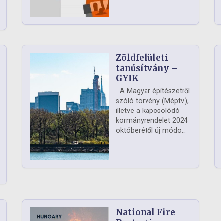
Zöldfelületi
ág
tanúsítvány –
GYIK
A Magyar építészetről
szóló törvény (Méptv.),
illetve a kapcsolódó
kormányrendelet 2024
októberétől új módo...
National Fire