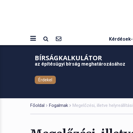
Kérdések-
BÍRSÁGKALKULÁTOR
az építésügyi bírság meghatározásához
Érdekel
Főoldal
Fogalmak
Megelőzési, illetve helyreállítás