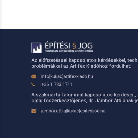
Az előfizetéssel kapcsolatos kérdésekkel, tech
problémákkal az Artifex Kiadóhoz fordulhat:
info[kukac]artifexkiado.hu
+36 1 783 1711
A szakmai tartalommal kapcsolatos kérdéseit, 
oldal főszerkesztőjének, dr. Jámbor Attilának je
jambor.attila[kukac]epitesijog.hu