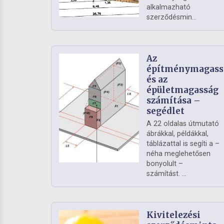
alkalmazható
szerződésmin...
Az
építménymagass
és az
épületmagasság
számítása –
segédlet
A 22 oldalas útmutató
ábrákkal, példákkal,
táblázattal is segíti a –
néha meglehetősen
bonyolult –
számítást. ...
Kivitelezési