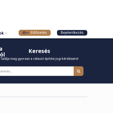
Előfizetés
Bejelentkezés
sok
a
Keresés
ól
Találja meg gyorsan a választ építési jogi kérdéseire!