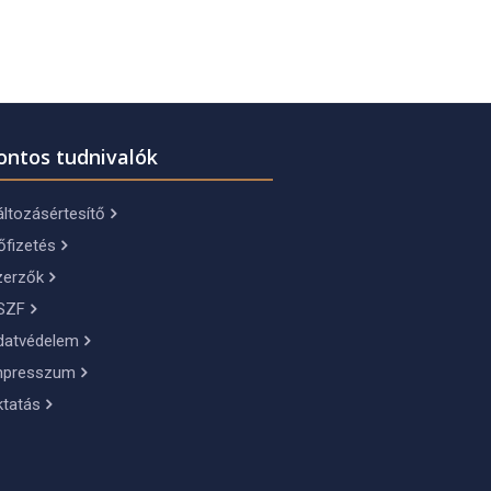
ontos tudnivalók
ltozásértesítő
őfizetés
zerzők
SZF
datvédelem
mpresszum
ktatás