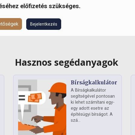
réséhez előfizetés szükséges.
hetőségek
Bejelentkezés
Hasznos segédanyagok
Bírságkalkulátor
A Bírságkalkulátor
segítségével pontosan
ki lehet számítani egy-
egy adott esetre az
építésügyi bírságot. A
szá...