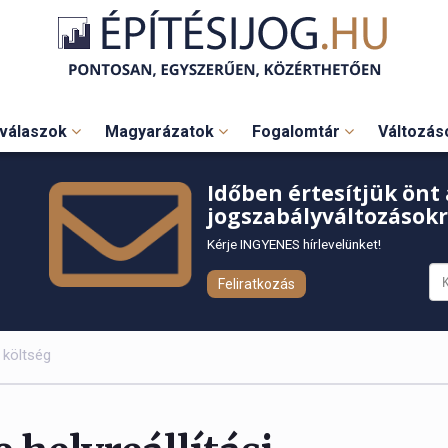
válaszok
Magyarázatok
Fogalomtár
Változá
Időben értesítjük önt 
jogszabályváltozásokr
Kérje INGYENES hírlevelünket!
Feliratkozás
i költség