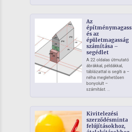
Az
építménymagass
és az
épületmagasság
számítása –
segédlet
A 22 oldalas útmutató
ábrákkal, példákkal,
táblázattal is segíti a –
néha meglehetősen
bonyolult –
számítást. ...
Kivitelezési
szerződésminta
felújításokhoz,