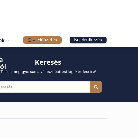
Előfizetés
Bejelentkezés
sok
a
Keresés
ól
Találja meg gyorsan a választ építési jogi kérdéseire!