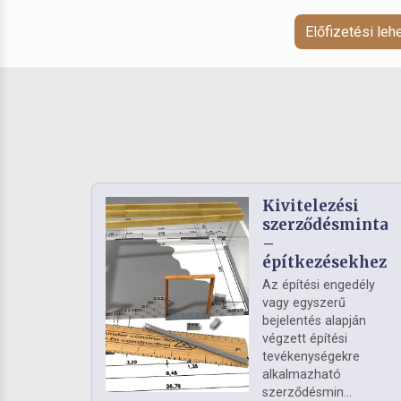
Előfizetési le
Kivitelezési
szerződésminta
–
építkezésekhez
Az építési engedély
vagy egyszerű
bejelentés alapján
végzett építési
tevékenységekre
alkalmazható
szerződésmin...