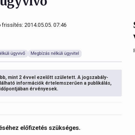
 ügyvivő
 frissítés: 2014.05.05. 07:46
lküli ügyvivő
Megbízás nélküli ügyvitel
b, mint 2 évvel ezelőtt született. A jogszabály-
lálható információk értelemszerűen a publikálás,
s időpontjában érvényesek.
réséhez előfizetés szükséges.