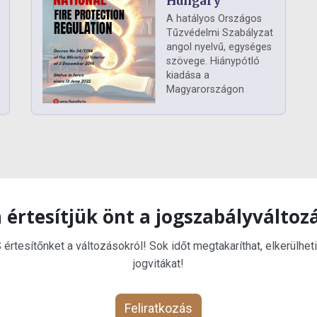
Hungary
A hatályos Országos
Tűzvédelmi Szabályzat
angol nyelvű, egységes
szövege. Hiánypótló
kiadása a
Magyarországon
 értesítjük önt a jogszabályváltoz
rtesítőnket a változásokról! Sok időt megtakaríthat, elkerülheti
jogvitákat!
Feliratkozás