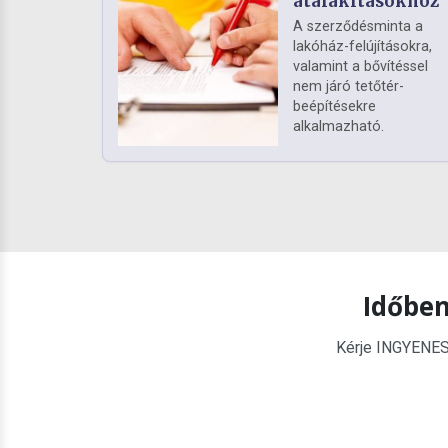
átalakításokhoz
A szerződésminta a
lakóház-felújításokra,
valamint a bővítéssel
nem járó tetőtér-
beépítésekre
alkalmazható.
Időben
Kérje INGYENES é