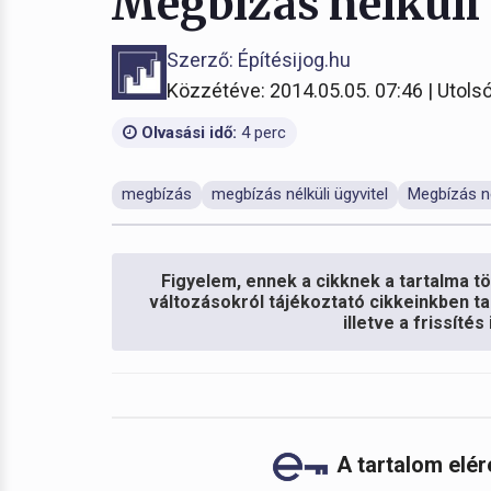
Megbízás nélküli
Szerző: Építésijog.hu
Közzétéve: 2014.05.05. 07:46 | Utolsó
Olvasási idő:
4 perc
megbízás
megbízás nélküli ügyvitel
Megbízás né
Figyelem, ennek a cikknek a tartalma töb
változásokról tájékoztató cikkeinkben ta
illetve a frissíté
A tartalom elé