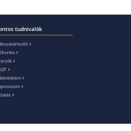
ontos tudnivalók
ltozásértesítő
őfizetés
zerzők
SZF
datvédelem
mpresszum
ktatás