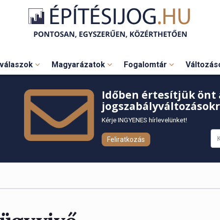
válaszok
Magyarázatok
Fogalomtár
Változá
Időben értesítjük önt 
jogszabályváltozásokr
Kérje INGYENES hírlevelünket!
Feliratkozás