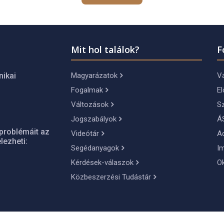
Mit hol találok?
F
Magyarázatok
Vá
nikai
Fogalmak
El
Változások
S
Jogszabályok
Á
problémáit az
Videótár
A
lezheti:
Segédanyagok
I
Kérdések-válaszok
O
Közbeszerzési Tudástár