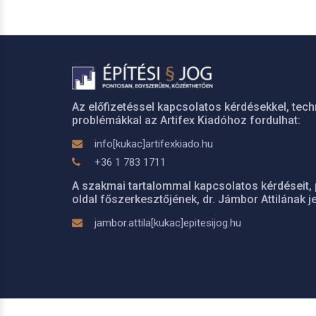
Az előfizetéssel kapcsolatos kérdésekkel, tech
problémákkal az Artifex Kiadóhoz fordulhat:
info[kukac]artifexkiado.hu
+36 1 783 1711
A szakmai tartalommal kapcsolatos kérdéseit, 
oldal főszerkesztőjének, dr. Jámbor Attilának je
jambor.attila[kukac]epitesijog.hu