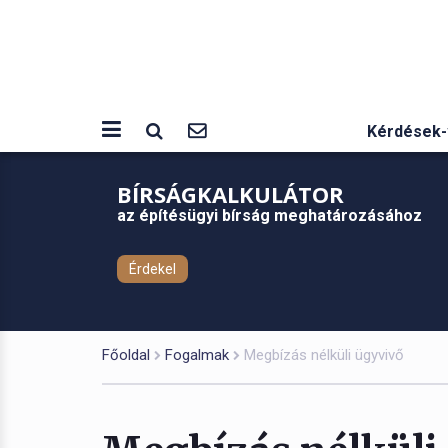
Kérdések-
BÍRSÁGKALKULÁTOR
az építésügyi bírság meghatározásához
Érdekel
Főoldal
Fogalmak
Megbízás nélküli ügyvivő