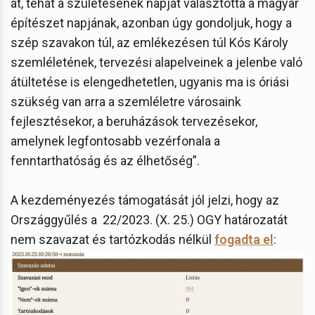
át, tehát a születésének napját választotta a magyar
építészet napjának, azonban úgy gondoljuk, hogy a
szép szavakon túl, az emlékezésen túl Kós Károly
szemléletének, tervezési alapelveinek a jelenbe való
átültetése is elengedhetetlen, ugyanis ma is óriási
szükség van arra a szemléletre városaink
fejlesztésekor, a beruházások tervezésekor,
amelynek legfontosabb vezérfonala a
fenntarthatóság és az élhetőség”.
A kezdeményezés támogatását jól jelzi, hogy az
Országgyűlés a 22/2023. (X. 25.) OGY határozatát
nem szavazat és tartózkodás nélkül
fogadta el
: