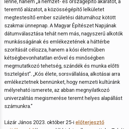
lenne, hanem „a nemzet- és országépítő akaratot, a
teremtő alázatot, a közösségépítő lelkületet
megtestesítő ember születési dátumához kötött
szakmai ünnepnap. A Magyar Építészet Napjának
dátumválasztása tehát nem más, nagyszerű alkotók
munkásságának és emlékezetének a háttérbe
szorítását célozza, hanem a kósi életműben
kétségbevonhatatlan erővel és minőségben
megmutatkozó tehetség, szándék és munka előtti
tisztelgést”. „Kós élete, sorsvállalása, alkotásai arra
emlékeztetnek bennünket, hogy nemzeti kultúránk
mélyreható ismerete, az abban megnyilatkozó
univerzalitás megismerése teremt helyes alapállást
számunkra.”
Lázár János 2023. október 25-i
előterjesztő