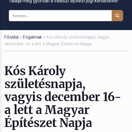
Találja meg gyorsan a választ építési jogi kérdéseire!
Főoldal
Fogalmak
Kós Károly születésnapja, vagyis
december 16-a lett a Magyar Építészet Napja
Kós Károly
születésnapja,
vagyis december 16-
a lett a Magyar
Építészet Napja