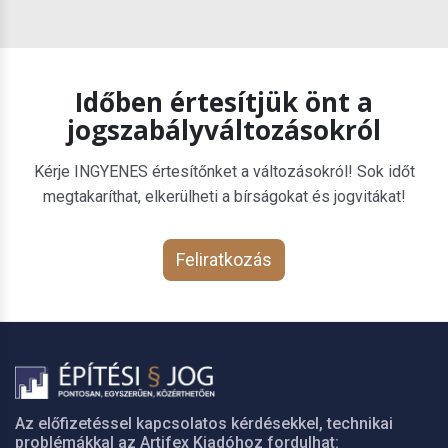
Időben értesítjük önt a
jogszabályváltozásokról
Kérje INGYENES értesítőnket a változásokról! Sok időt
megtakaríthat, elkerülheti a bírságokat és jogvitákat!
Feliratkozás
Az előfizetéssel kapcsolatos kérdésekkel, technikai
problémákkal az Artifex Kiadóhoz fordulhat: