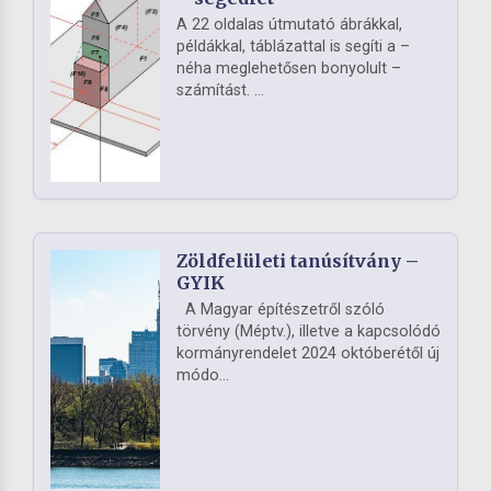
A 22 oldalas útmutató ábrákkal,
példákkal, táblázattal is segíti a –
néha meglehetősen bonyolult –
számítást. ...
Zöldfelületi tanúsítvány –
GYIK
A Magyar építészetről szóló
törvény (Méptv.), illetve a kapcsolódó
kormányrendelet 2024 októberétől új
módo...