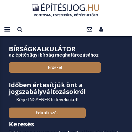
BÍRSÁGKALKULÁTOR
az építésügyi bírság meghatározásához
Érdekel
Időben értesítjük önt a
jogszabályváltozásokról
Kérje INGYENES hírlevelünket!
Feliratkozás
Keresés