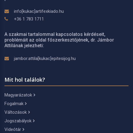
info[kukac]artifexkiado.hu
+36 1 783 1711
A szakmai tartalommal kapcsolatos kérdéseit,
problémáit az oldal főszerkesztőjének, dr. Jámbor
Attilának jelezheti:
jambor.attila[kukac]epitesijog.hu
Mit hol találok?
Magyarázatok
Fogalmak
Változások
Jogszabályok
Videótár