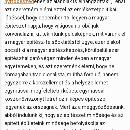
nyitóbeszéd
ében az alábbiak is elhangzottak: „Tehát
azt szeretném elérni ezzel az emlékezetpolitikai
lépéssel, hogy december 16. legyen a magyar
építészet napja, hogy világosan próbáljuk
körvonalazni, kit tekintünk példaképnek, mit várunk el
a magyar építész-felsőoktatástól ugye, ezer diákot
bocsát ki a magyar építészképzés, körülbelül ezer
építészhallgató végez minden évben a magyar
egyetemeken, és azt szeretnénk elérni, hogy ne
önmagában tradicionalista, múltba forduló, hanem
egyszerre a korszellemet és a helyszellemet
egymással megfeleltetni képes, egymással
köszönőviszonyt létrehozni képes építészei
legyenek az országnak. Mert az a meggyőződésünk,
abból indulunk ki, hogy az építészet minősége és az
épített épületeink minősége befolyásolja az