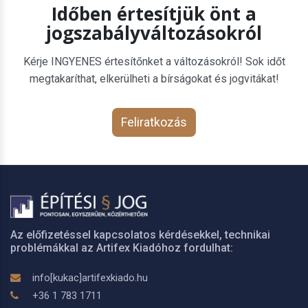
Időben értesítjük önt a
jogszabályváltozásokról
Kérje INGYENES értesítőnket a változásokról! Sok időt
megtakaríthat, elkerülheti a bírságokat és jogvitákat!
Feliratkozás
Az előfizetéssel kapcsolatos kérdésekkel, technikai
problémákkal az Artifex Kiadóhoz fordulhat:
info[kukac]artifexkiado.hu
+36 1 783 1711