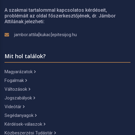
A szakmai tartalommal kapcsolatos kérdéseit,
problémáit az oldal főszerkesztőjének, dr. Jámbor
Attilának jelezheti:
jambor.attila[kukac]epitesijog.hu
Mit hol találok?
Magyarázatok
Fogalmak
Változások
Jogszabályok
Videótár
Segédanyagok
Kérdések-válaszok
Közbeszerzési Tudástár