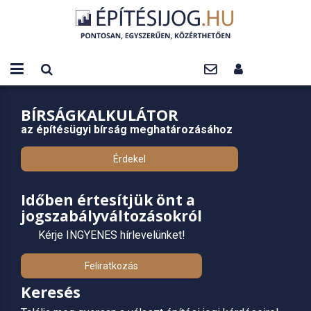
BÍRSÁGKALKULÁTOR
az építésügyi bírság meghatározásához
Érdekel
Időben értesítjük önt a
jogszabályváltozásokról
Kérje INGYENES hírlevelünket!
Feliratkozás
Keresés