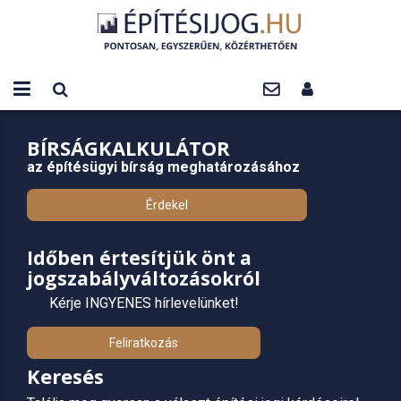
BÍRSÁGKALKULÁTOR
az építésügyi bírság meghatározásához
Érdekel
Időben értesítjük önt a
jogszabályváltozásokról
Kérje INGYENES hírlevelünket!
Feliratkozás
Keresés