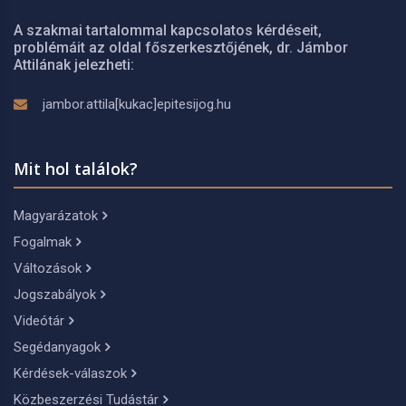
A szakmai tartalommal kapcsolatos kérdéseit,
problémáit az oldal főszerkesztőjének, dr. Jámbor
Attilának jelezheti:
jambor.attila[kukac]epitesijog.hu
Mit hol találok?
Magyarázatok
Fogalmak
Változások
Jogszabályok
Videótár
Segédanyagok
Kérdések-válaszok
Közbeszerzési Tudástár