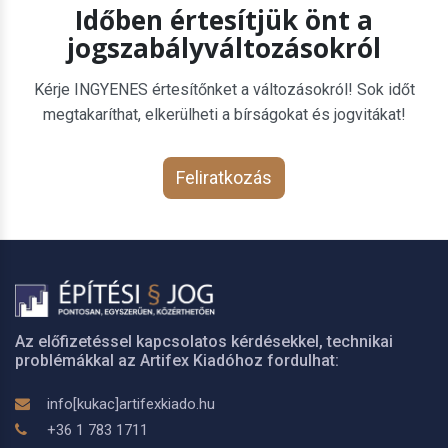
Időben értesítjük önt a
jogszabályváltozásokról
Kérje INGYENES értesítőnket a változásokról! Sok időt
megtakaríthat, elkerülheti a bírságokat és jogvitákat!
Feliratkozás
Az előfizetéssel kapcsolatos kérdésekkel, technikai
problémákkal az Artifex Kiadóhoz fordulhat:
info[kukac]artifexkiado.hu
+36 1 783 1711