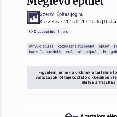
Meglévő épület
Szerző: Építésijog.hu
Közzétéve: 2015.01.17. 15:06 | Utolsó
Olvasási idő:
1 perc
átnyúló épület
közhasználatú épület
épület
H
használatbavétel tudomásulvételi eljárás
Energeti
Figyelem, ennek a cikknek a tartalma töb
változásokról tájékoztató cikkeinkben ta
illetve a frissíté
A tartalom elé