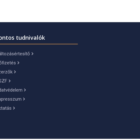
ontos tudnivalók
ltozásértesítő
őfizetés
zerzők
SZF
datvédelem
mpresszum
ktatás