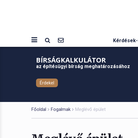
Kérdések-
BÍRSÁGKALKULÁTOR
az építésügyi bírság meghatározásához
Érdekel
Főoldal
Fogalmak
Meglévő épület