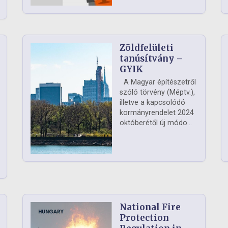
Zöldfelületi
ág
tanúsítvány –
GYIK
A Magyar építészetről
szóló törvény (Méptv.),
illetve a kapcsolódó
kormányrendelet 2024
októberétől új módo...
National Fire
Protection