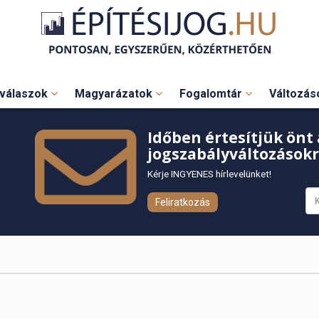
válaszok
Magyarázatok
Fogalomtár
Változá
Időben értesítjük önt 
jogszabályváltozásokr
Kérje INGYENES hírlevelünket!
Feliratkozás