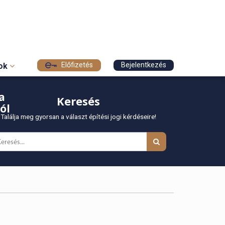
Előfizetés
Bejelentkezés
sok
a
Keresés
ól
Találja meg gyorsan a választ építési jogi kérdéseire!