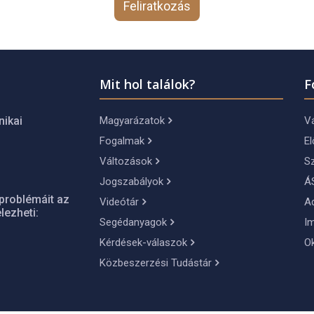
Feliratkozás
Mit hol találok?
F
Magyarázatok
Vá
nikai
Fogalmak
El
Változások
S
Jogszabályok
Á
problémáit az
Videótár
A
lezheti:
Segédanyagok
I
Kérdések-válaszok
O
Közbeszerzési Tudástár