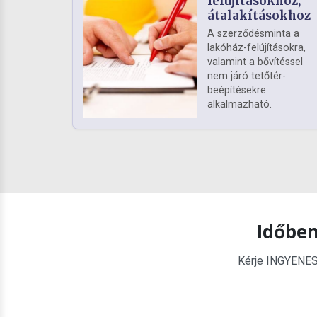
felújításokhoz,
átalakításokhoz
A szerződésminta a
lakóház-felújításokra,
valamint a bővítéssel
nem járó tetőtér-
beépítésekre
alkalmazható.
Időben
Kérje INGYENES é