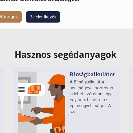
hetőségek
Bejelentkezés
Hasznos segédanyagok
Bírságkalkulátor
A Bírságkalkulátor
segítségével pontosan
ki lehet számítani egy-
egy adott esetre az
építésügyi bírságot. A
szá...