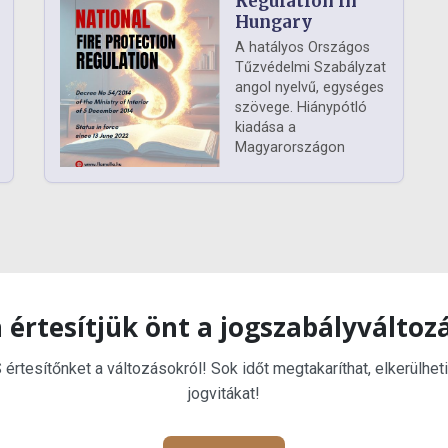
Regulation in
Hungary
A hatályos Országos
Tűzvédelmi Szabályzat
angol nyelvű, egységes
szövege. Hiánypótló
kiadása a
Magyarországon
 értesítjük önt a jogszabályváltoz
rtesítőnket a változásokról! Sok időt megtakaríthat, elkerülheti
jogvitákat!