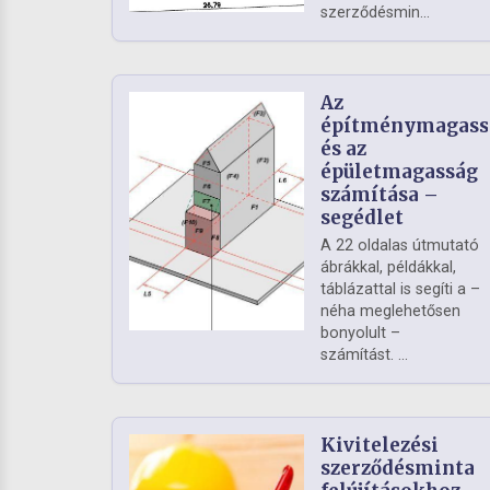
szerződésmin...
Az
építménymagass
és az
épületmagasság
számítása –
segédlet
A 22 oldalas útmutató
ábrákkal, példákkal,
táblázattal is segíti a –
néha meglehetősen
bonyolult –
számítást. ...
Kivitelezési
szerződésminta