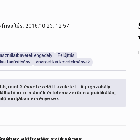
 frissítés: 2016.10.23. 12:57
asználatbavételi engedély
Felújítás
kai tanúsítvány
energetikai követelmények
b, mint 2 évvel ezelőtt született. A jogszabály-
lálható információk értelemszerűen a publikálás,
s időpontjában érvényesek.
réséhez előfizetés szükséges.