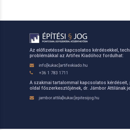
Az előfizetéssel kapcsolatos kérdésekkel, tech
problémákkal az Artifex Kiadóhoz fordulhat:
info[kukac]artifexkiado.hu
+36 1 783 1711
A szakmai tartalommal kapcsolatos kérdéseit, 
oldal főszerkesztőjének, dr. Jámbor Attilának je
jambor.attila[kukac]epitesijog.hu