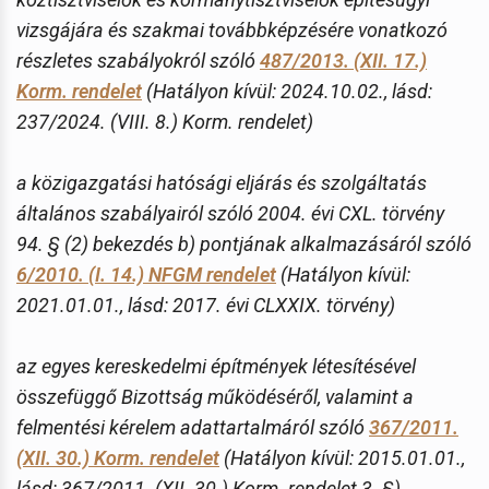
vizsgájára és szakmai továbbképzésére vonatkozó
részletes szabályokról szóló
487/2013. (XII. 17.)
Korm. rendelet
(Hatályon kívül: 2024.10.02., lásd:
237/2024. (VIII. 8.) Korm. rendelet)
a közigazgatási hatósági eljárás és szolgáltatás
általános szabályairól szóló 2004. évi CXL. törvény
94. § (2) bekezdés b) pontjának alkalmazásáról szóló
6/2010. (I. 14.) NFGM rendelet
(Hatályon kívül:
2021.01.01., lásd: 2017. évi CLXXIX. törvény)
az egyes kereskedelmi építmények létesítésével
összefüggő Bizottság működéséről, valamint a
felmentési kérelem adattartalmáról szóló
367/2011.
(XII. 30.) Korm. rendelet
(Hatályon kívül: 2015.01.01.,
lásd: 367/2011. (XII. 30.) Korm. rendelet 3. §)