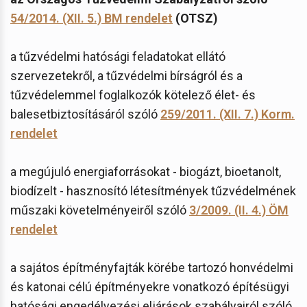
54/2014. (XII. 5.) BM rendelet
(OTSZ)
a tűzvédelmi hatósági feladatokat ellátó
szervezetekről, a tűzvédelmi bírságról és a
tűzvédelemmel foglalkozók kötelező élet- és
balesetbiztosításáról szóló
259/2011. (XII. 7.) Korm.
rendelet
a megújuló energiaforrásokat - biogázt, bioetanolt,
biodízelt - hasznosító létesítmények tűzvédelmének
műszaki követelményeiről szóló
3/2009. (II. 4.) ÖM
rendelet
a sajátos építményfajták körébe tartozó honvédelmi
és katonai célú építményekre vonatkozó építésügyi
hatósági engedélyezési eljárások szabályairól szóló