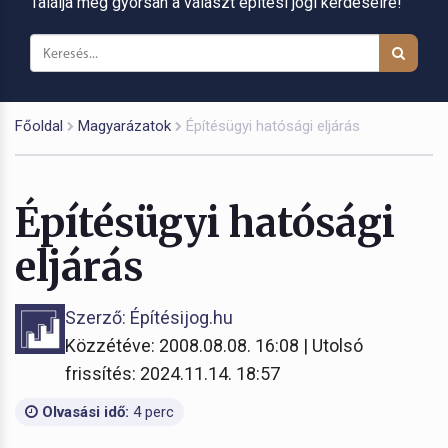
Találja meg gyorsan a választ építési jogi kérdéseire!
Főoldal
Magyarázatok
Építésügyi hatósági eljárás
Építésügyi hatósági
eljárás
Szerző: Építésijog.hu
Közzétéve: 2008.08.08. 16:08 | Utolsó
frissítés: 2024.11.14. 18:57
Olvasási idő:
4 perc