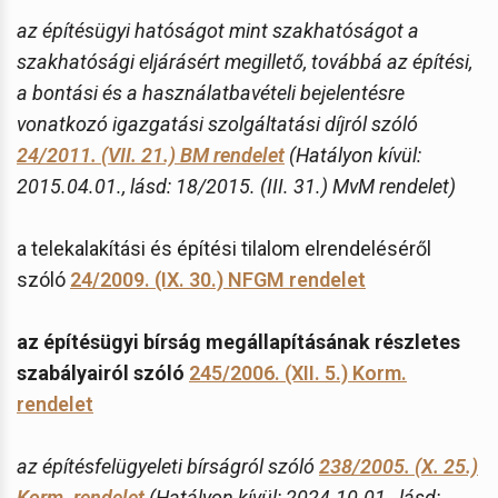
az építésügyi hatóságot mint szakhatóságot a
szakhatósági eljárásért megillető, továbbá az építési,
a bontási és a használatbavételi bejelentésre
vonatkozó igazgatási szolgáltatási díjról szóló
24/2011. (VII. 21.) BM rendelet
(Hatályon kívül:
2015.04.01., lásd: 18/2015. (III. 31.) MvM rendelet)
a telekalakítási és építési tilalom elrendeléséről
szóló
24/2009. (IX. 30.) NFGM rendelet
az építésügyi bírság megállapításának részletes
szabályairól szóló
245/2006. (XII. 5.) Korm.
rendelet
az építésfelügyeleti bírságról szóló
238/2005. (X. 25.)
Korm. rendelet
(Hatályon kívül: 2024.10.01., lásd: