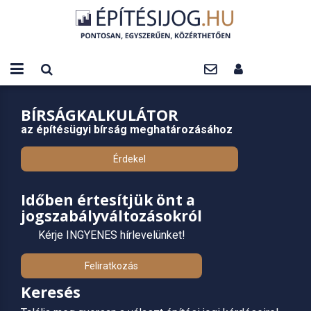
BÍRSÁGKALKULÁTOR
az építésügyi bírság meghatározásához
Érdekel
Időben értesítjük önt a
jogszabályváltozásokról
Kérje INGYENES hírlevelünket!
Feliratkozás
Keresés