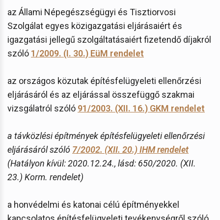
az Állami Népegészségügyi és Tisztiorvosi
Szolgálat egyes közigazgatási eljárásaiért és
igazgatási jellegű szolgáltatásaiért fizetendő díjakról
szóló
1/2009. (I. 30.) EüM rendelet
az országos közutak építésfelügyeleti ellenőrzési
eljárásáról és az eljárással összefüggő szakmai
vizsgálatról szóló
91/2003. (XII. 16.) GKM rendelet
a távközlési építmények építésfelügyeleti ellenőrzési
eljárásáról szóló
7/2002. (XII. 20.) IHM rendelet
(Hatályon kívül: 2020.12.24., lásd: 650/2020. (XII.
23.) Korm. rendelet)
a honvédelmi és katonai célú építményekkel
kapcsolatos építésfelügyeleti tevékenységről szóló