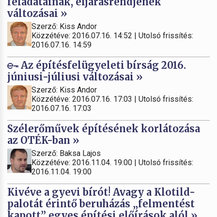
feladatainak, eljárásrendjének
változásai »
Szerző: Kiss Andor
Közzétéve: 2016.07.16. 14:52 | Utolsó frissítés:
2016.07.16. 14:59
Az építésfelügyeleti bírság 2016.
júniusi-júliusi változásai »
Szerző: Kiss Andor
Közzétéve: 2016.07.16. 17:03 | Utolsó frissítés:
2016.07.16. 17:03
Szélerőművek építésének korlátozása
az OTÉK-ban »
Szerző: Baksa Lajos
Közzétéve: 2016.11.04. 19:00 | Utolsó frissítés:
2016.11.04. 19:00
Kivéve a gyevi bírót! Avagy a Klotild-
palotát érintő beruházás „felmentést
kapott” egyes építési előírások alól »