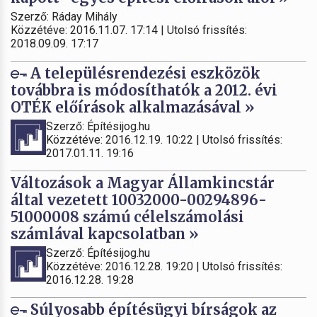
Szerző: Ráday Mihály
Közzétéve: 2016.11.07. 17:14 | Utolsó frissítés:
2018.09.09. 17:17
A településrendezési eszközök
továbbra is módosíthatók a 2012. évi
OTÉK előírások alkalmazásával »
Szerző: Építésijog.hu
Közzétéve: 2016.12.19. 10:22 | Utolsó frissítés:
2017.01.11. 19:16
Változások a Magyar Államkincstár
által vezetett 10032000-00294896-
51000008 számú célelszámolási
számlával kapcsolatban »
Szerző: Építésijog.hu
Közzétéve: 2016.12.28. 19:20 | Utolsó frissítés:
2016.12.28. 19:28
Súlyosabb építésügyi bírságok az