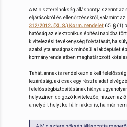
A Miniszterelnökség álláspontja szerint az 
eljárásokról és ellenőrzésekről, valamint az
312/2012. (XI. 8.) Korm. rendelet
65. § (1) 
hatóság az elektronikus építési naplóba tör
kivitelezési tevékenység folytatását, ha sú
szabálytalanságnak minősül a lakóépület é
kormányrendeletben meghatározott kötelező
Tehát, annak is rendelkeznie kell felelőssé
lezárásáig, aki csak egy részfeladat elvégz
felelősségbiztosításának hiánya ugyanolyan
helyszínen dolgozó kivitelezőé, hiszen az ő
amelyért helyt kell állni akkor is, ha már n
A Miniszterelnökség álláspontja megerősí