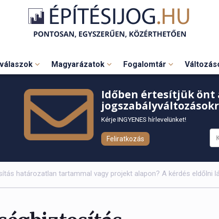
válaszok
Magyarázatok
Fogalomtár
Változá
Időben értesítjük önt 
jogszabályváltozásokr
Kérje INGYENES hírlevelünket!
Feliratkozás
sítás határozatlan tartammal vagy projekt alapon? A kérdés eldőlni lá