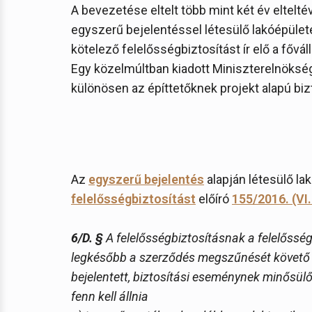
A bevezetése eltelt több mint két év eltelt
egyszerű bejelentéssel létesülő lakóépülete
kötelező felelősségbiztosítást ír elő a fővá
Egy közelmúltban kiadott Miniszterelnökségi
különösen az építtetőknek projekt alapú bi
Az
egyszerű bejelentés
alapján létesülő la
felelősségbiztosítást
előíró
155/2016. (VI.
6/D. §
A felelősségbiztosításnak a felelősség
legkésőbb a szerződés megszűnését követő 3 
bejelentett, biztosítási eseménynek minősülő
fenn kell állnia