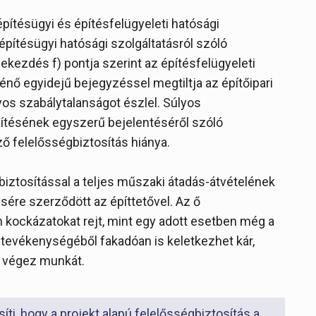
építésügyi és építésfelügyeleti hatósági
 építésügyi hatósági szolgáltatásról szóló
bekezdés f) pontja szerint az építésfelügyeleti
ténő egyidejű bejegyzéssel megtiltja az építőipari
lyos szabálytalanságot észlel. Súlyos
pítésének egyszerű bejelentéséről szóló
 felelősségbiztosítás hiánya.
gbiztosítással a teljes műszaki átadás-átvételének
ésére szerződött az építtetővel. Az ő
 kockázatokat rejt, mint egy adott esetben még a
 tevékenységéből fakadóan is keletkezhet kár,
em végez munkát.
ti, hogy a projekt alapú felelősségbiztosítás a