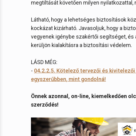
megtiltását követően milyen nyilatkozattal,
Látható, hogy a lehetséges biztosítások köz
kockázat kizárható. Javasoljuk, hogy a bizt
vegyenek igénybe szakértői segítséget, és 
kerüljön kialakításra a biztosítási védelem.
LÁSD MÉG:
-
04.2.2.5. Kötelező tervezői és kivitelező
egyszerűbben, mint gondolná!
Önnek azonnal, on-line, kiemelkedően olc
szerződés!