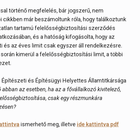
ssal történő megfelelés, bár jogszerű, nem
bi cikkben már beszámoltunk róla, hogy találkoztunk
ozatlan tartamú felelősségbiztosítási szerződés
natkozásában, és a hatóság kifogásolta, hogy az
 és az éves limit csak egyszer áll rendelkezésre.
orán kimerül a felelősségbiztosítási limit, a többi
ezet.
pítészeti és Építésügyi Helyettes Államtitkársága
 abban az esetben, ha az a fővállalkozó kivitelező,
lelősségbiztosítása, csak egy részmunkára
ezésen?
attintva
ismerhető meg, illetve
ide kattintva pdf