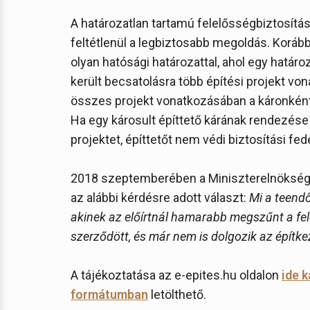
A határozatlan tartamú felelősségbiztosítá
feltétlenül a legbiztosabb megoldás. Koráb
olyan hatósági határozattal, ahol egy határ
került becsatolásra több építési projekt vo
összes projekt vonatkozásában a káronkénti
Ha egy károsult építtető kárának rendezése s
projektet, építtetőt nem védi biztosítási fed
2018 szeptemberében a Miniszterelnökség É
az alábbi kérdésre adott választ:
Mi a teendő
akinek az előírtnál hamarabb megszűnt a fe
szerződött, és már nem is dolgozik az építk
A tájékoztatása az e-epites.hu oldalon
ide k
formátumban
letölthető.