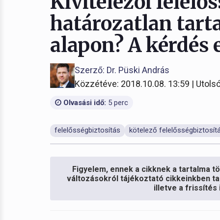
Kivitelezői felelő
határozatlan tar
alapon? A kérdés e
Szerző: Dr. Püski András
Közzétéve: 2018.10.08. 13:59 | Utolsó
Olvasási idő:
5 perc
felelősségbiztosítás
kötelező felelősségbiztosít
Figyelem, ennek a cikknek a tartalma töb
változásokról tájékoztató cikkeinkben ta
illetve a frissíté