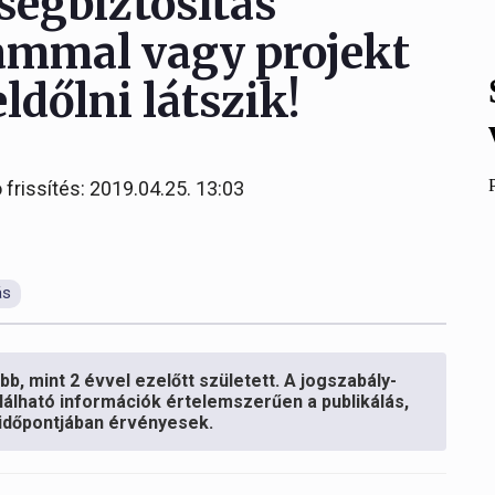
sségbiztosítás
tammal vagy projekt
ldőlni látszik!
 frissítés: 2019.04.25. 13:03
ás
b, mint 2 évvel ezelőtt született. A jogszabály-
lálható információk értelemszerűen a publikálás,
s időpontjában érvényesek.