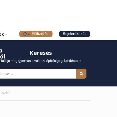
Előfizetés
Bejelentkezés
sok
a
Keresés
ól
Találja meg gyorsan a választ építési jogi kérdéseire!
tszik!