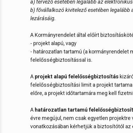
a) tervező esetében legalább az elektronikus
b) fővállalkozó kivitelező esetében legalább
lezárásáig.
A Kormányrendelet által előírt biztosításköt
- projekt alapú, vagy
- határozatlan tartamú (a kormányrendelet
felelősségbiztosítással is.
A
projekt alapú felelősségbiztosítás
kizáró
felelősségbiztosítási limit a projekt tartama 
előre, a projekt időtartamára meg kell fizetni
A
határozatlan tartamú felelősségbiztosí
évre megújul, nem csak egyetlen projektre
vonatkozásában kérhetjük a biztosítótól az e