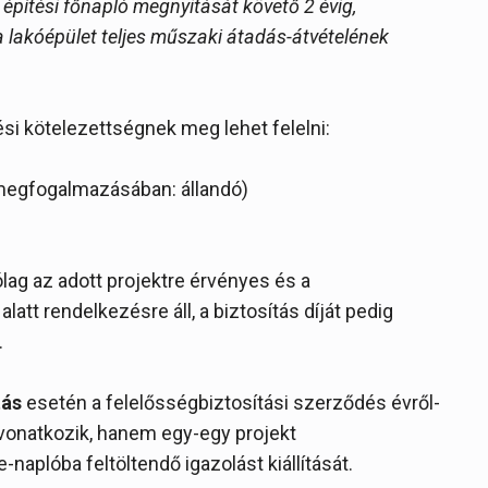
 építési főnapló megnyitását követő 2 évig,
 a lakóépület teljes műszaki átadás-átvételének
ési kötelezettségnek meg lehet felelni:
 megfogalmazásában: állandó)
lag az adott projektre érvényes és a
alatt rendelkezésre áll, a biztosítás díját pedig
.
tás
esetén a felelősségbiztosítási szerződés évről-
 vonatkozik, hanem egy-egy projekt
-naplóba feltöltendő igazolást kiállítását.