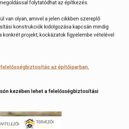
 megoldással folytatódhat az építkezés.
ül van olyan, amivel a jelen cikkben szereplő
osítási konstrukciók kidolgozása kapcsán mindig
a konkrét projekt, kockázatok figyelembe vételével
i felelősségbiztosítás az építőiparban,
són kezében lehet a felelősségbiztosítási