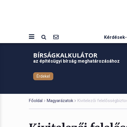
Kérdések-
BÍRSÁGKALKULÁTOR
az építésügyi bírság meghatározásához
Érdekel
Főoldal
Magyarázatok
Kivitelezői felelősségbizto