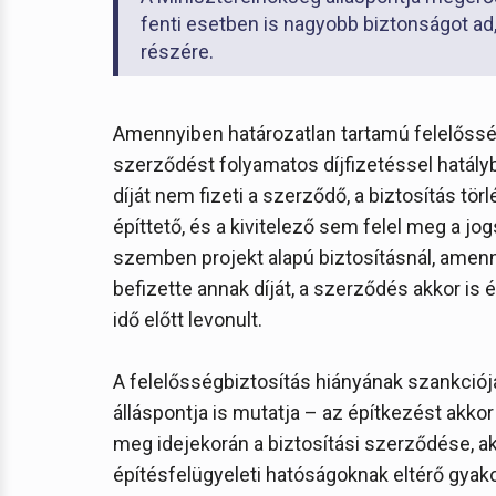
fenti esetben is nagyobb biztonságot ad,
részére.
Amennyiben határozatlan tartamú felelősségb
szerződést folyamatos díjfizetéssel hatályb
díját nem fizeti a szerződő, a biztosítás törl
építtető, és a kivitelező sem felel meg a jo
szemben projekt alapú biztosításnál, amenn
befizette annak díját, a szerződés akkor is é
idő előtt levonult.
A felelősségbiztosítás hiányának szankciój
álláspontja is mutatja – az építkezést akkor i
meg idejekorán a biztosítási szerződése, a
építésfelügyeleti hatóságoknak eltérő gyako