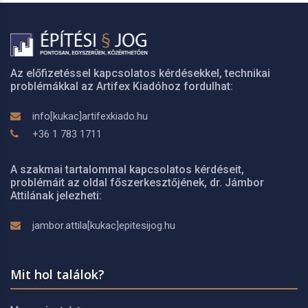
Az előfizetéssel kapcsolatos kérdésekkel, technikai
problémákkal az Artifex Kiadóhoz fordulhat:
info[kukac]artifexkiado.hu
+36 1 783 1711
A szakmai tartalommal kapcsolatos kérdéseit,
problémáit az oldal főszerkesztőjének, dr. Jámbor
Attilának jelezheti:
jambor.attila[kukac]epitesijog.hu
Mit hol találok?