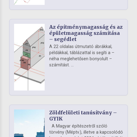
Az építménymagasság és az
épületmagasság számítása
– segédlet
A 22 oldalas útmutató ábrákkal,
példákkal, táblázattal is segíti a –
néha meglehetősen bonyolult –
számítást. ...
Zöldfelületi tanúsítvány –
GYIK
A Magyar építészetről szóló
törvény (Méptv.), illetve a kapcsolódó