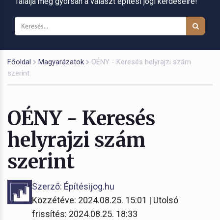
Találja meg gyorsan a választ építési jogi kérdéseire!
Főoldal
Magyarázatok
OÉNY - Keresés helyrajzi szám
szerint
OÉNY - Keresés
helyrajzi szám
szerint
Szerző: Építésijog.hu
Közzétéve: 2024.08.25. 15:01 | Utolsó
frissítés: 2024.08.25. 18:33