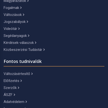
Magyarázatok
Fogalmak
Változások
Jogszabályok
Videótár
Segédanyagok
Kérdések-válaszok
Közbeszerzési Tudástár
Fontos tudnivalók
Változásértesítő
Előfizetés
Szerzők
ÁSZF
Adatvédelem