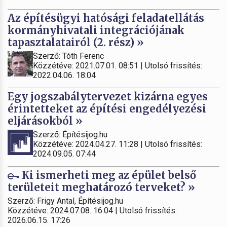
Az építésügyi hatósági feladatellátás
kormányhivatali integrációjának
tapasztalatairól (2. rész) »
Szerző: Tóth Ferenc
Közzétéve: 2021.07.01. 08:51 | Utolsó frissítés:
2022.04.06. 18:04
Egy jogszabálytervezet kizárna egyes
érintetteket az építési engedélyezési
eljárásokból »
Szerző: Építésijog.hu
Közzétéve: 2024.04.27. 11:28 | Utolsó frissítés:
2024.09.05. 07:44
Ki ismerheti meg az épület belső
területeit meghatározó terveket? »
Szerző: Frigy Antal, Építésijog.hu
Közzétéve: 2024.07.08. 16:04 | Utolsó frissítés:
2026.06.15. 17:26