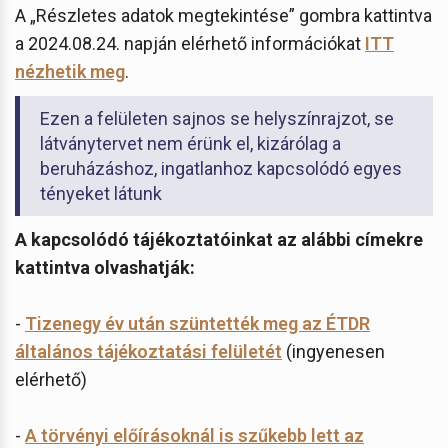
A „Részletes adatok megtekintése” gombra kattintva
a 2024.08.24. napján elérhető információkat
ITT
nézhetik meg
.
Ezen a felületen sajnos se helyszínrajzot, se
látványtervet nem érünk el, kizárólag a
beruházáshoz, ingatlanhoz kapcsolódó egyes
tényeket látunk
A kapcsolódó tájékoztatóinkat az alábbi címekre
kattintva olvashatják:
-
Tizenegy év után szüntették meg az ÉTDR
általános tájékoztatási felületét
(ingyenesen
elérhető)
-
A törvényi előírásoknál is szűkebb lett az