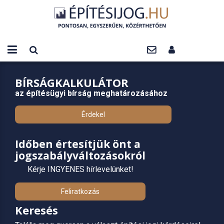
BÍRSÁGKALKULÁTOR
az építésügyi bírság meghatározásához
Érdekel
Időben értesítjük önt a
jogszabályváltozásokról
Kérje INGYENES hírlevelünket!
Feliratkozás
Keresés