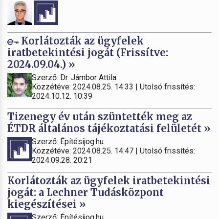
Korlátozták az ügyfelek
iratbetekintési jogát (Frissítve:
2024.09.04.) »
Szerző: Dr. Jámbor Attila
Közzétéve: 2024.08.25. 14:33 | Utolsó frissítés:
2024.10.12. 10:39
Tizenegy év után szüntették meg az
ÉTDR általános tájékoztatási felületét »
Szerző: Építésijog.hu
Közzétéve: 2024.08.25. 14:47 | Utolsó frissítés:
2024.09.28. 20:21
Korlátozták az ügyfelek iratbetekintési
jogát: a Lechner Tudásközpont
kiegészítései »
Szerző: Építésijog.hu