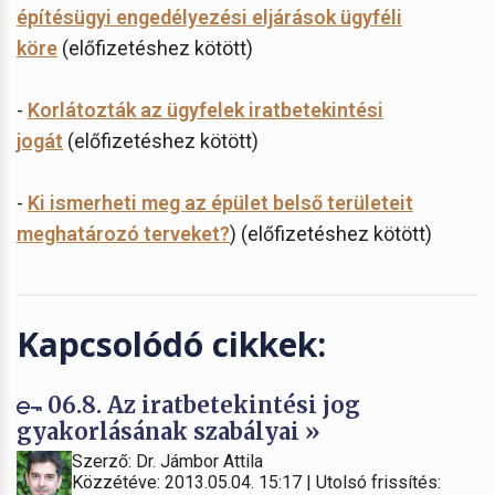
építésügyi engedélyezési eljárások ügyféli
köre
(előfizetéshez kötött)
-
Korlátozták az ügyfelek iratbetekintési
jogát
(előfizetéshez kötött)
-
Ki ismerheti meg az épület belső területeit
meghatározó terveket?
) (előfizetéshez kötött)
Kapcsolódó cikkek:
06.8. Az iratbetekintési jog
gyakorlásának szabályai »
Szerző: Dr. Jámbor Attila
Közzétéve: 2013.05.04. 15:17 | Utolsó frissítés: