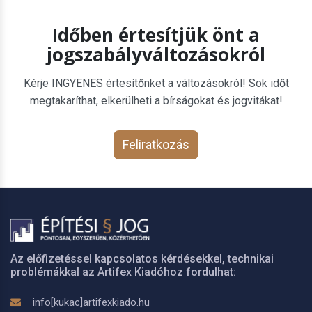
Időben értesítjük önt a
jogszabályváltozásokról
Kérje INGYENES értesítőnket a változásokról! Sok időt
megtakaríthat, elkerülheti a bírságokat és jogvitákat!
Feliratkozás
Az előfizetéssel kapcsolatos kérdésekkel, technikai
problémákkal az Artifex Kiadóhoz fordulhat:
info[kukac]artifexkiado.hu