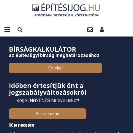
BÍRSÁGKALKULÁTOR
az építésügyi bírság meghatározásához
Érdekel
Időben értesítjük önt a
jogszabályváltozásokról
Kérje INGYENES hírlevelünket!
Feliratkozás
Keresés