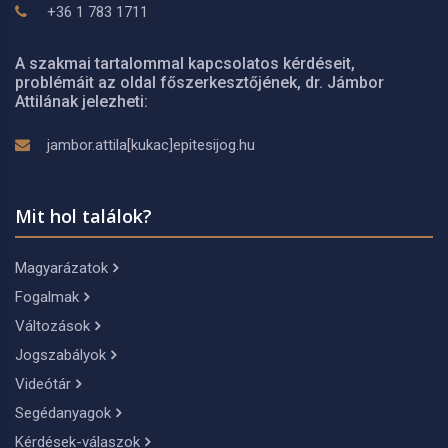
+36 1 783 1711
A szakmai tartalommal kapcsolatos kérdéseit,
problémáit az oldal főszerkesztőjének, dr. Jámbor
Attilának jelezheti:
jambor.attila[kukac]epitesijog.hu
Mit hol találok?
Magyarázatok
Fogalmak
Változások
Jogszabályok
Videótár
Segédanyagok
Kérdések-válaszok