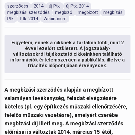
szerződés
2014
új Ptk.
új Ptk. 2014
megbízási szerződés
megbízó
megbízott
megbízás
Ptk.
Ptk. 2014
Webinárium
Figyelem, ennek a cikknek a tartalma több, mint 2
évvel ezelőtt született. A jogszabály-
változásokról tájékoztató cikkeinkben található
információk értelemszerűen a publikálás, illetve a
frissítés időpontjában érvényesek.
A megbízási szerződés alapján a megbízott
valamilyen tevékenység, feladat elvégzésére
köteles (pl. egy építkezés műszaki ellenőrzésére,
felelős műszaki vezetésre), amelyért cserébe
megbízási díj illeti meg. A megbízási szerződés
előírásai is változtak 2014. március 15-étől,