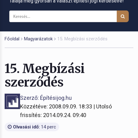
Találja meg gyorsan a választ építési jogi kérdéseire!
Főoldal
Magyarázatok
15. Megbízási szerződés
15. Megbízási
szerződés
Szerző: Építésijog.hu
Közzétéve: 2008.09.09. 18:33 | Utolsó
frissítés: 2014.09.24. 09:40
Olvasási idő:
14 perc