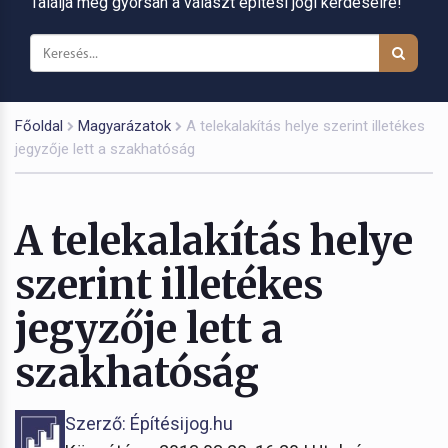
Találja meg gyorsan a választ építési jogi kérdéseire!
Főoldal
Magyarázatok
A telekalakítás helye szerint illetékes
jegyzője lett a szakhatóság
A telekalakítás helye
szerint illetékes
jegyzője lett a
szakhatóság
Szerző: Építésijog.hu