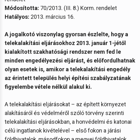
Módosította:
70/2013. (III. 8.) Korm. rendelet
Hatályos:
2013. március 16.
A jogalkotó viszonylag gyorsan észlelte, hogy a
telekalakítási eljárásokhoz 2013. január 1-jétől
kialakított szakhatósági rendszer nem fed le
minden engedélyezési eljárást, és előfordulhatnak
olyan esetek is, amikor a telekalakítási engedély
az érintett település helyi építési szabályzatának
figyelembe vétele nélkül alakul ki.
A telekalakítási eljárásokat – az épített környezet
alakításáról és védelméről szóló törvény szerinti
telekalakítási eljárásokban, a honvédelmi és katonai
célú ingatlanok kivételével – első fokon a járási
földhivatalok, másodfokon a megyei földhivatalok