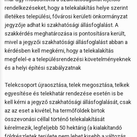
rendelkezéseket, hogy a telekalakítás helye szerint
illetékes települési, fővárosi kerületi önkormányzat
jegyzője adhat ki szakhatósági állásfoglalást. A
szakkérdés meghatározása is pontosításra került,
mivel a jegyzői szakhatósági állásfoglalást abban a
kérdésben kell megkérni, hogy a telekalakítás
megfelel-e a településrendezési követelményeknek
és a helyi építési szabályzatnak
Telekcsoport újraosztása, telek megosztása, telkek
egyesítése és telekhatár rendezése esetén is be
kell kérni a jegyző szakhatósági állásfoglalását, csak
az az eset a kivétel, ha termőföldek birtok
összevonási céllal történő telekalakítását
kérelmezik, legfeljebb 50 hektárig (a kialakítandó
földrészletek területe nem lehet kisebb a változás