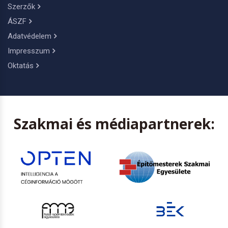
Szerzők
ÁSZF
Adatvédelem
Impresszum
Oktatás
Szakmai és médiapartnerek: