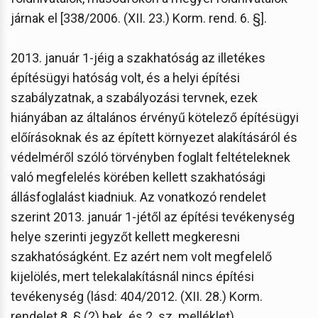
járnak el [338/2006. (XII. 23.) Korm. rend. 6. §].
2013. január 1-jéig a szakhatóság az illetékes
építésügyi hatóság volt, és a helyi építési
szabályzatnak, a szabályozási tervnek, ezek
hiányában az általános érvényű kötelező építésügyi
előírásoknak és az épített környezet alakításáról és
védelméről szóló törvényben foglalt feltételeknek
való megfelelés körében kellett szakhatósági
állásfoglalást kiadniuk. Az vonatkozó rendelet
szerint 2013. január 1-jétől az építési tevékenység
helye szerinti jegyzőt kellett megkeresni
szakhatóságként. Ez azért nem volt megfelelő
kijelölés, mert telekalakításnál nincs építési
tevékenység (lásd: 404/2012. (XII. 28.) Korm.
rendelet 8. § (2) bek. és 2. sz. melléklet).