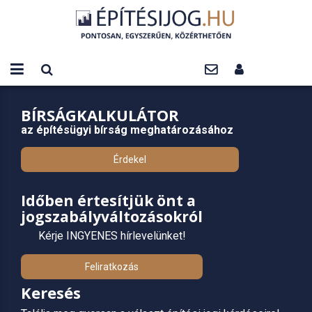
BÍRSÁGKALKULÁTOR
az építésügyi bírság meghatározásához
Érdekel
Időben értesítjük önt a
jogszabályváltozásokról
Kérje INGYENES hírlevelünket!
Feliratkozás
Keresés