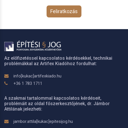
Feliratkozás
Az előfizetéssel kapcsolatos kérdésekkel, technikai
problémákkal az Artifex Kiadóhoz fordulhat:
info[kukac]artifexkiado.hu
+36 1 783 1711
A szakmai tartalommal kapcsolatos kérdéseit,
problémáit az oldal főszerkesztőjének, dr. Jámbor
Attilának jelezheti:
jambor.attila[kukac]epitesijog.hu