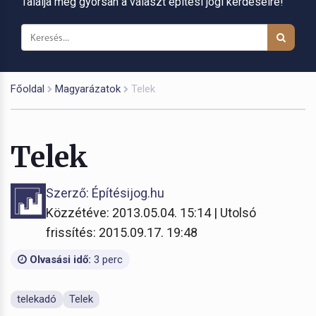
Találja meg gyorsan a választ építési jogi kérdéseire!
Főoldal
Magyarázatok
Telek
Telek
Szerző: Építésijog.hu
Közzétéve: 2013.05.04. 15:14 | Utolsó
frissítés: 2015.09.17. 19:48
Olvasási idő:
3 perc
telekadó
Telek