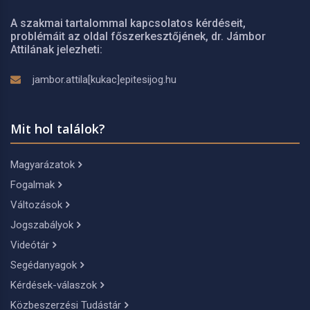
A szakmai tartalommal kapcsolatos kérdéseit,
problémáit az oldal főszerkesztőjének, dr. Jámbor
Attilának jelezheti:
jambor.attila[kukac]epitesijog.hu
Mit hol találok?
Magyarázatok
Fogalmak
Változások
Jogszabályok
Videótár
Segédanyagok
Kérdések-válaszok
Közbeszerzési Tudástár