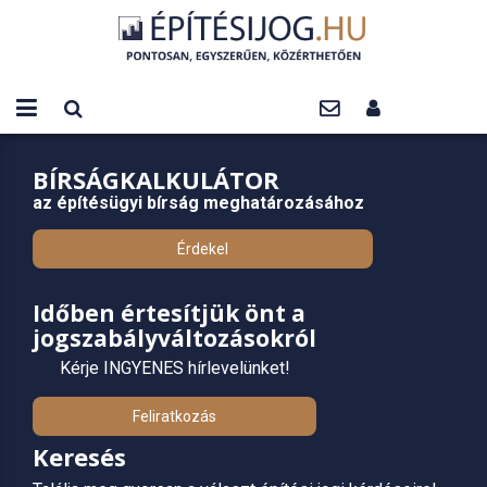
BÍRSÁGKALKULÁTOR
az építésügyi bírság meghatározásához
Érdekel
Időben értesítjük önt a
jogszabályváltozásokról
Kérje INGYENES hírlevelünket!
Feliratkozás
Keresés