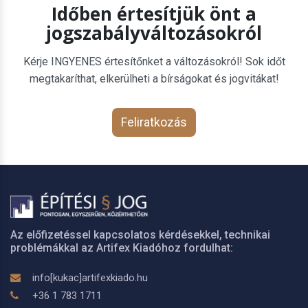
Időben értesítjük önt a
jogszabályváltozásokról
Kérje INGYENES értesítőnket a változásokról! Sok időt
megtakaríthat, elkerülheti a bírságokat és jogvitákat!
Feliratkozás
Az előfizetéssel kapcsolatos kérdésekkel, technikai
problémákkal az Artifex Kiadóhoz fordulhat:
info[kukac]artifexkiado.hu
+36 1 783 1711