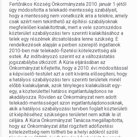
Fertőrákos Község Önkormányzata 2010. január 1-jétől
úgy módosította a telekadó mentesség szabályait,
hogy a mentesség nem vonatkozik arra a telekre, amely
csak azért nem tekinthető az építési szabályoknak
megfelelően kialakítottnak, mert a vele szomszédos
közterület szabályozási terv szerinti kialakításához a
telek egy részének átcsatolására lenne szükség. E
rendelkezések alapján a perben szereplő ingatlanok
2010-ben már telekadó-fizetési kötelezettség alá
estek. Az indítványozó szerint ez a változástatás
jogszabályba ütközött. A Kúria eljárásában az
Önkormányzat kifejtette, hogy a 2010. évi módosítással
a képviselő-testület azt a célt kívánta elősegíteni, hogy
a hatályos szabályozási terv szerinti területek minél
előbb kialakuljanak, azok tényleges kialakulását egy-
egy, a közterülettel határos ingatlantulajdonos ne
akadályozza. Röviden az Önkormányzat nem adott
telekadó-mentességet azon ingatlantulajdonosoknak,
akik a hatályos szabályozási tervben foglalt közterületi
út kiépítéséhez szükséges területet nem adták le út
céljára. A Kúria Önkormányzat Tanácsa megállapította,
hogy az Önkormányzat által rögzített adófizetési
kötelezettség nem töltheti be a helyi adókról szóló