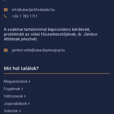
info[kukac]artifexkiado.hu
+36 1 783 1711
A szakmai tartalommal kapcsolatos kérdéseit,
problémáit az oldal főszerkesztőjének, dr. Jámbor
Attilának jelezheti:
jambor.attila[kukac]epitesijog.hu
Mit hol találok?
Magyarázatok
Fogalmak
Változások
Jogszabályok
Videótár