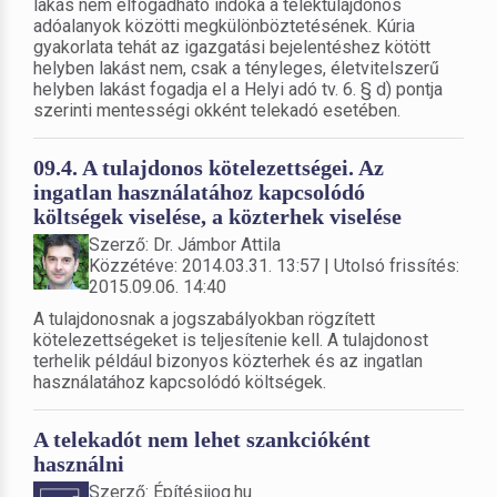
lakás nem elfogadható indoka a telektulajdonos
adóalanyok közötti megkülönböztetésének. Kúria
gyakorlata tehát az igazgatási bejelentéshez kötött
helyben lakást nem, csak a tényleges, életvitelszerű
helyben lakást fogadja el a Helyi adó tv. 6. § d) pontja
szerinti mentességi okként telekadó esetében.
09.4. A tulajdonos kötelezettségei. Az
ingatlan használatához kapcsolódó
költségek viselése, a közterhek viselése
Szerző: Dr. Jámbor Attila
Közzétéve: 2014.03.31. 13:57 | Utolsó frissítés:
2015.09.06. 14:40
A tulajdonosnak a jogszabályokban rögzített
kötelezettségeket is teljesítenie kell. A tulajdonost
terhelik például bizonyos közterhek és az ingatlan
használatához kapcsolódó költségek.
A telekadót nem lehet szankcióként
használni
Szerző: Építésijog.hu