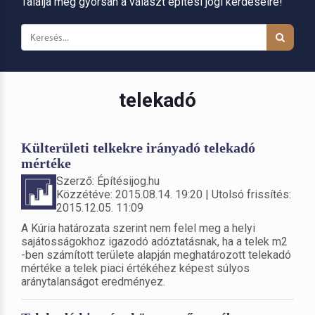
Találja meg gyorsan a választ építési jogi kérdéseire!
telekadó
Külterületi telkekre irányadó telekadó
mértéke
Szerző: Építésijog.hu
Közzétéve: 2015.08.14. 19:20 | Utolsó frissítés:
2015.12.05. 11:09
A Kúria határozata szerint nem felel meg a helyi
sajátosságokhoz igazodó adóztatásnak, ha a telek m2
-ben számított területe alapján meghatározott telekadó
mértéke a telek piaci értékéhez képest súlyos
aránytalanságot eredményez.