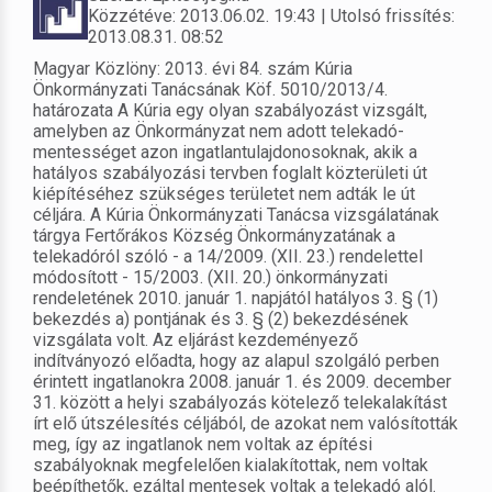
Közzétéve: 2013.06.02. 19:43 | Utolsó frissítés:
2013.08.31. 08:52
Magyar Közlöny: 2013. évi 84. szám Kúria
Önkormányzati Tanácsának Köf. 5010/2013/4.
határozata A Kúria egy olyan szabályozást vizsgált,
amelyben az Önkormányzat nem adott telekadó-
mentességet azon ingatlantulajdonosoknak, akik a
hatályos szabályozási tervben foglalt közterületi út
kiépítéséhez szükséges területet nem adták le út
céljára. A Kúria Önkormányzati Tanácsa vizsgálatának
tárgya Fertőrákos Község Önkormányzatának a
telekadóról szóló - a 14/2009. (XII. 23.) rendelettel
módosított - 15/2003. (XII. 20.) önkormányzati
rendeletének 2010. január 1. napjától hatályos 3. § (1)
bekezdés a) pontjának és 3. § (2) bekezdésének
vizsgálata volt. Az eljárást kezdeményező
indítványozó előadta, hogy az alapul szolgáló perben
érintett ingatlanokra 2008. január 1. és 2009. december
31. között a helyi szabályozás kötelező telekalakítást
írt elő útszélesítés céljából, de azokat nem valósították
meg, így az ingatlanok nem voltak az építési
szabályoknak megfelelően kialakítottak, nem voltak
beépíthetők, ezáltal mentesek voltak a telekadó alól.