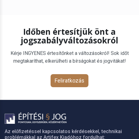
Időben értesítjük önt a
jogszabályváltozásokról
Kérje INGYENES értesítőnket a változásokról! Sok időt
megtakaríthat, elkerülheti a bírságokat és jogvitákat!
Feliratkozás
Az előfizetéssel kapcsolatos kérdésekkel, technikai
problémákkal az Artifex Kiadóhoz fordulhat: