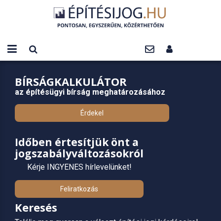
BÍRSÁGKALKULÁTOR
az építésügyi bírság meghatározásához
Érdekel
Időben értesítjük önt a
jogszabályváltozásokról
Kérje INGYENES hírlevelünket!
Feliratkozás
Keresés