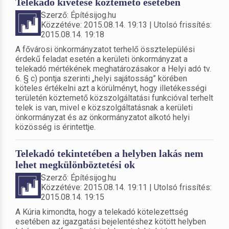
Telekadó kivetése köztemető esetében
Szerző: Építésijog.hu
Közzétéve: 2015.08.14. 19:13 | Utolsó frissítés:
2015.08.14. 19:18
A fővárosi önkormányzatot terhelő össztelepülési
érdekű feladat esetén a kerületi önkormányzat a
telekadó mértékének meghatározásakor a Helyi adó tv.
6. § c) pontja szerinti „helyi sajátosság” körében
köteles értékelni azt a körülményt, hogy illetékességi
területén köztemető közszolgáltatási funkcióval terhelt
telek is van, mivel e közszolgáltatásnak a kerületi
önkormányzat és az önkormányzatot alkotó helyi
közösség is érintettje.
Telekadó tekintetében a helyben lakás nem
lehet megkülönböztetési ok
Szerző: Építésijog.hu
Közzétéve: 2015.08.14. 19:11 | Utolsó frissítés:
2015.08.14. 19:15
A Kúria kimondta, hogy a telekadó kötelezettség
esetében az igazgatási bejelentéshez kötött helyben