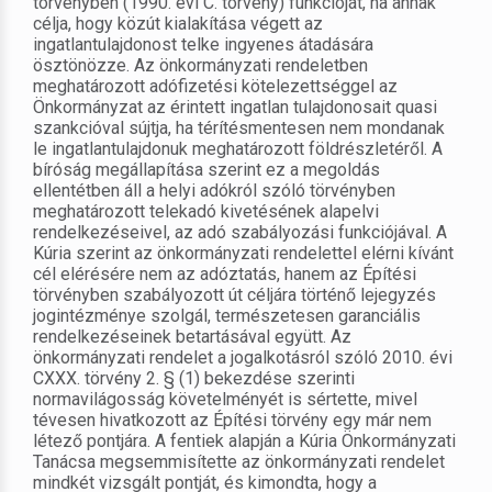
törvényben (1990. évi C. törvény) funkcióját, ha annak
célja, hogy közút kialakítása végett az
ingatlantulajdonost telke ingyenes átadására
ösztönözze. Az önkormányzati rendeletben
meghatározott adófizetési kötelezettséggel az
Önkormányzat az érintett ingatlan tulajdonosait quasi
szankcióval sújtja, ha térítésmentesen nem mondanak
le ingatlantulajdonuk meghatározott földrészletéről. A
bíróság megállapítása szerint ez a megoldás
ellentétben áll a helyi adókról szóló törvényben
meghatározott telekadó kivetésének alapelvi
rendelkezéseivel, az adó szabályozási funkciójával. A
Kúria szerint az önkormányzati rendelettel elérni kívánt
cél elérésére nem az adóztatás, hanem az Építési
törvényben szabályozott út céljára történő lejegyzés
jogintézménye szolgál, természetesen garanciális
rendelkezéseinek betartásával együtt. Az
önkormányzati rendelet a jogalkotásról szóló 2010. évi
CXXX. törvény 2. § (1) bekezdése szerinti
normavilágosság követelményét is sértette, mivel
tévesen hivatkozott az Építési törvény egy már nem
létező pontjára. A fentiek alapján a Kúria Önkormányzati
Tanácsa megsemmisítette az önkormányzati rendelet
mindkét vizsgált pontját, és kimondta, hogy a