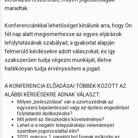
maradtak.
Konferenciánkkal lehetőséget kínálunk arra, hogy Ön
fél nap alatt megismerhesse az egyes eljárások
lefolytatásának szabályait, a gyakorlat alapján
felmerülő kérdésekre adott válaszokat, és így
szakszerűen tudja végezni munkáját, illetve
hatékonyan tudja érvényesíteni a jogait.
A KONFERENCIA ELŐADÁSAI TÖBBEK KÖZÖTT AZ
ALÁBBI KÉRDÉSEKRE ADNAK VÁLASZT:
Milyen „beleszólása” van a szomszédnak az
egyszerű bejelentéssel vagy az építési engedéllyel
folytatandó építkezésbe?
Mit jelent az illeszkedés követelménye?
Lehet-e a negatív településképi véleménnyel
szemben jogorvoslattal élni?
2020. március 1. napjától hol fognak működni az