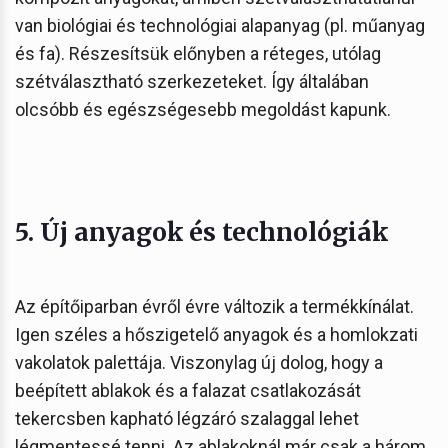
van biológiai és technológiai alapanyag (pl. műanyag
és fa). Részesítsük előnyben a réteges, utólag
szétválasztható szerkezeteket. Így általában
olcsóbb és egészségesebb megoldást kapunk.
5. Új anyagok és technológiák
Az építőiparban évről évre változik a termékkínálat.
Igen széles a hőszigetelő anyagok és a homlokzati
vakolatok palettája. Viszonylag új dolog, hogy a
beépített ablakok és a falazat csatlakozását
tekercsben kapható légzáró szalaggal lehet
légmentessé tenni. Az ablakoknál már csak a három