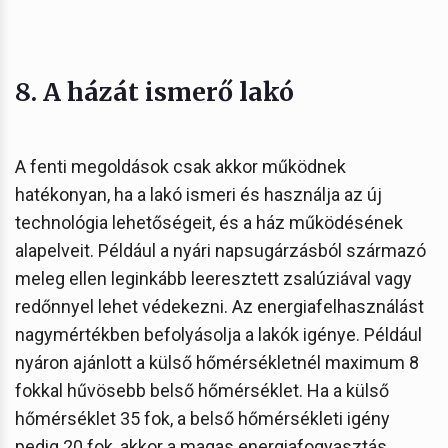
8. A házát ismerő lakó
A fenti megoldások csak akkor működnek
hatékonyan, ha a lakó ismeri és használja az új
technológia lehetőségeit, és a ház működésének
alapelveit. Például a nyári napsugárzásból származó
meleg ellen leginkább leeresztett zsalúziával vagy
redőnnyel lehet védekezni. Az energiafelhasználást
nagymértékben befolyásolja a lakók igénye. Például
nyáron ajánlott a külső hőmérsékletnél maximum 8
fokkal hűvösebb belső hőmérséklet. Ha a külső
hőmérséklet 35 fok, a belső hőmérsékleti igény
pedig 20 fok, akkor a magas energiafogyasztás