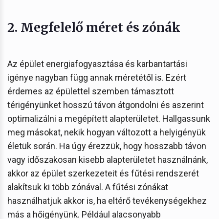
2. Megfelelő méret és zónák
Az épület energiafogyasztása és karbantartási
igénye nagyban függ annak méretétől is. Ezért
érdemes az épülettel szemben támasztott
térigényünket hosszú távon átgondolni és aszerint
optimalizálni a megépített alapterületet. Hallgassunk
meg másokat, nekik hogyan változott a helyigényük
életük során. Ha úgy érezzük, hogy hosszabb távon
vagy időszakosan kisebb alapterületet használnánk,
akkor az épület szerkezeteit és fűtési rendszerét
alakítsuk ki több zónával. A fűtési zónákat
használhatjuk akkor is, ha eltérő tevékenységekhez
más a hőigényünk. Például alacsonyabb