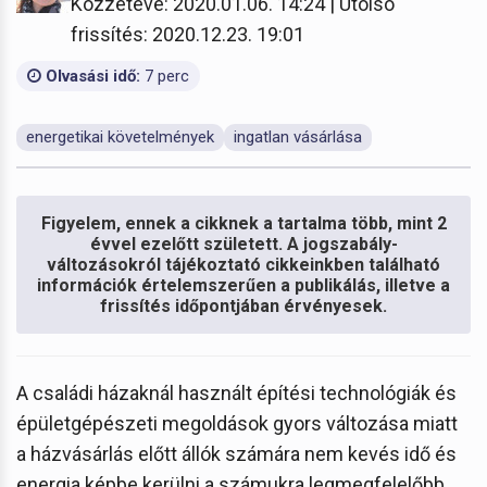
Közzétéve: 2020.01.06. 14:24 | Utolsó
frissítés: 2020.12.23. 19:01
Olvasási idő:
7 perc
energetikai követelmények
ingatlan vásárlása
Figyelem, ennek a cikknek a tartalma több, mint 2
évvel ezelőtt született. A jogszabály-
változásokról tájékoztató cikkeinkben található
információk értelemszerűen a publikálás, illetve a
frissítés időpontjában érvényesek.
A családi házaknál használt építési technológiák és
épületgépészeti megoldások gyors változása miatt
a házvásárlás előtt állók számára nem kevés idő és
energia képbe kerülni a számukra legmegfelelőbb