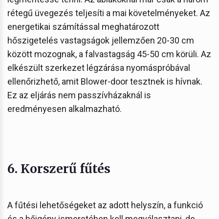
rétegű üvegezés teljesíti a mai követelményeket. Az
energetikai számítással meghatározott
hőszigetelés vastagságok jellemzően 20-30 cm
között mozognak, a falvastagság 45-50 cm körüli. Az
elkészült szerkezet légzárása nyomáspróbával
ellenőrizhető, amit Blower-door tesztnek is hívnak.
Ez az eljárás nem passzívházaknál is
eredményesen alkalmazható.
6. Korszerű fűtés
A fűtési lehetőségeket az adott helyszín, a funkció
és a hőigény ismeretében kell megválasztani, de