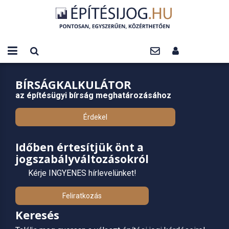
BÍRSÁGKALKULÁTOR
az építésügyi bírság meghatározásához
Érdekel
Időben értesítjük önt a
jogszabályváltozásokról
Kérje INGYENES hírlevelünket!
Feliratkozás
Keresés