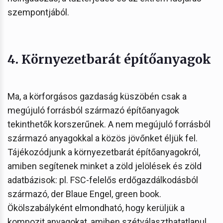
szempontjából.
4. Környezetbarát építőanyagok
Ma, a körforgásos gazdaság küszöbén csak a
megújuló forrásból származó építőanyagok
tekinthetők korszerűnek. A nem megújuló forrásból
származó anyagokkal a közös jövőnket éljük fel.
Tájékozódjunk a környezetbarát építőanyagokról,
amiben segítenek minket a zöld jelölések és zöld
adatbázisok: pl. FSC-felelős erdőgazdálkodásból
származó, der Blaue Engel, green book.
Ökölszabályként elmondható, hogy kerüljük a
kompozit anyagokat, amiben szétválaszthatatlanul