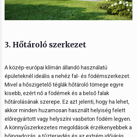
3. Hőtároló szerkezet
A közép-európai klímán állandó használatú
épületeknél ideális a nehéz fal- és födémszerkezet.
Mivel a hőszigetelő téglák hőtároló tömege egyre
kisebb, ezért nő a födémek és a belső falak
hőtárolásának szerepe. Ez azt jelenti, hogy ha lehet,
akkor minden huzamosan használt helyiség felett
előregyártott vagy helyszíni vasbeton födém legyen.
A könnyűszerkezetes megoldások érzékenyebbek a
hőingadozás, a tűzterjedés és az extrém időjárás