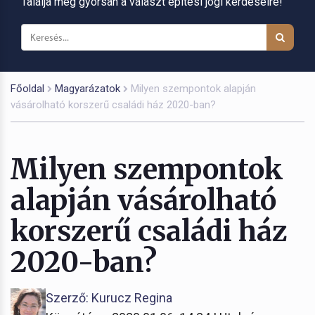
Találja meg gyorsan a választ építési jogi kérdéseire!
Főoldal
Magyarázatok
Milyen szempontok alapján
vásárolható korszerű családi ház 2020-ban?
Milyen szempontok
alapján vásárolható
korszerű családi ház
2020-ban?
Szerző: Kurucz Regina