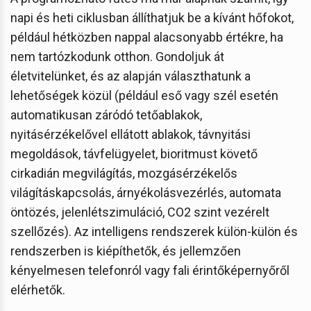
napi és heti ciklusban állíthatjuk be a kívánt hőfokot,
például hétközben nappal alacsonyabb értékre, ha
nem tartózkodunk otthon. Gondoljuk át
életvitelünket, és az alapján választhatunk a
lehetőségek közül (például eső vagy szél esetén
automatikusan záródó tetőablakok,
nyitásérzékelővel ellátott ablakok, távnyitási
megoldások, távfelügyelet, bioritmust követő
cirkadián megvilágítás, mozgásérzékelős
világításkapcsolás, árnyékolásvezérlés, automata
öntözés, jelenlétszimuláció, CO2 szint vezérelt
szellőzés). Az intelligens rendszerek külön-külön és
rendszerben is kiépíthetők, és jellemzően
kényelmesen telefonról vagy fali érintőképernyőről
elérhetők.