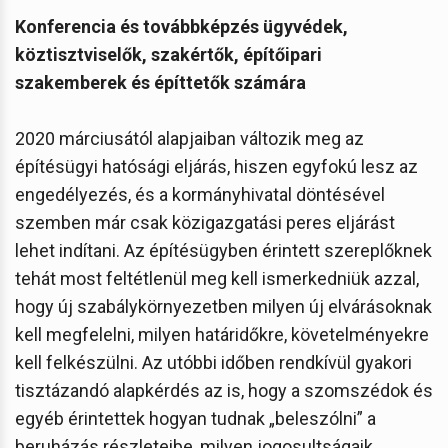
Konferencia és továbbképzés ügyvédek,
köztisztviselők, szakértők, építőipari
szakemberek és építtetők számára
2020 márciusától alapjaiban változik meg az
építésügyi hatósági eljárás, hiszen egyfokú lesz az
engedélyezés, és a kormányhivatal döntésével
szemben már csak közigazgatási peres eljárást
lehet indítani. Az építésügyben érintett szereplőknek
tehát most feltétlenül meg kell ismerkedniük azzal,
hogy új szabálykörnyezetben milyen új elvárásoknak
kell megfelelni, milyen határidőkre, követelményekre
kell felkészülni. Az utóbbi időben rendkívül gyakori
tisztázandó alapkérdés az is, hogy a szomszédok és
egyéb érintettek hogyan tudnak „beleszólni” a
beruházás részleteibe, milyen jogosultságaik