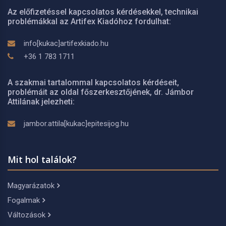
Az előfizetéssel kapcsolatos kérdésekkel, technikai
problémákkal az Artifex Kiadóhoz fordulhat:
info[kukac]artifexkiado.hu
+36 1 783 1711
A szakmai tartalommal kapcsolatos kérdéseit,
problémáit az oldal főszerkesztőjének, dr. Jámbor
Attilának jelezheti:
jambor.attila[kukac]epitesijog.hu
Mit hol találok?
Magyarázatok
Fogalmak
Változások