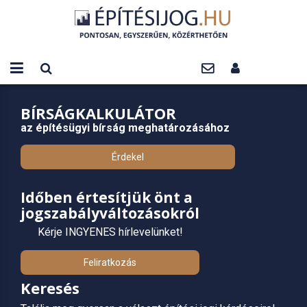
BÍRSÁGKALKULÁTOR
az építésügyi bírság meghatározásához
Érdekel
Időben értesítjük önt a
jogszabályváltozásokról
Kérje INGYENES hírlevelünket!
Feliratkozás
Keresés