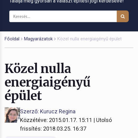
Találja meg gyorsan a választ építési jogi kérdéseire!
Főoldal
Magyarázatok
Közel nulla energiaigényű épület
Közel nulla
energiaigényű
épület
Szerző: Kurucz Regina
Közzétéve: 2015.01.17. 15:11 | Utolsó
frissítés: 2018.03.25. 16:37