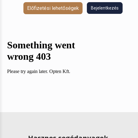
Előfizetési lehetőségek
Bejelentkezés
Hasznos segédanyagok