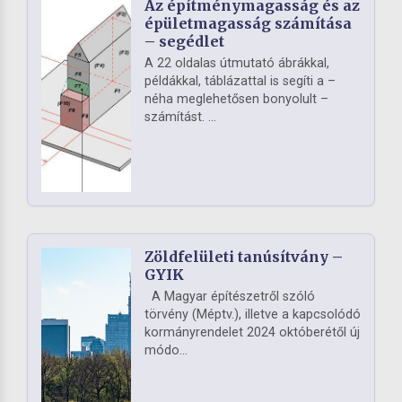
Az építménymagasság és az
épületmagasság számítása
– segédlet
A 22 oldalas útmutató ábrákkal,
példákkal, táblázattal is segíti a –
néha meglehetősen bonyolult –
számítást. ...
Zöldfelületi tanúsítvány –
GYIK
A Magyar építészetről szóló
törvény (Méptv.), illetve a kapcsolódó
kormányrendelet 2024 októberétől új
módo...