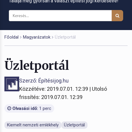
Találja meg gyorsan a választ építési jogi kérdéseire!
Főoldal
Magyarázatok
Üzletportál
Üzletportál
Szerző: Építésijog.hu
Közzétéve: 2019.07.01. 12:39 | Utolsó
frissítés: 2019.07.01. 12:39
Olvasási idő:
1 perc
Kiemelt nemzeti emlékhely
Üzletportál