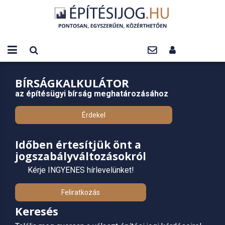
BÍRSÁGKALKULÁTOR
az építésügyi bírság meghatározásához
Érdekel
Időben értesítjük önt a
jogszabályváltozásokról
Kérje INGYENES hírlevelünket!
Feliratkozás
Keresés