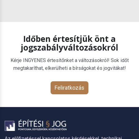
Időben értesítjük önt a
jogszabályváltozásokról
Kérje INGYENES értesítőnket a változásokról! Sok időt
megtakaríthat, elkerülheti a bírságokat és jogvitákat!
Feliratkozás
Az előfizetéssel kapcsolatos kérdésekkel, technikai