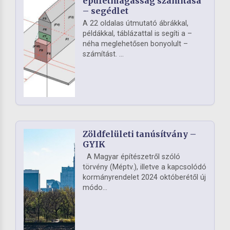
épületmagasság számítása
– segédlet
A 22 oldalas útmutató ábrákkal,
példákkal, táblázattal is segíti a –
néha meglehetősen bonyolult –
számítást. ...
Zöldfelületi tanúsítvány –
GYIK
A Magyar építészetről szóló
törvény (Méptv.), illetve a kapcsolódó
kormányrendelet 2024 októberétől új
módo...