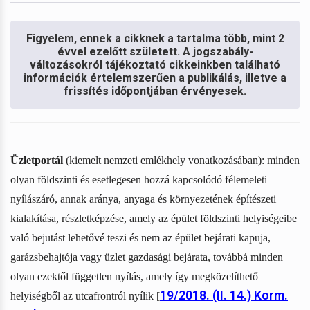
Figyelem, ennek a cikknek a tartalma több, mint 2
évvel ezelőtt született. A jogszabály-
változásokról tájékoztató cikkeinkben található
információk értelemszerűen a publikálás, illetve a
frissítés időpontjában érvényesek.
Üzletportál
(kiemelt nemzeti emlékhely vonatkozásában): minden
olyan földszinti és esetlegesen hozzá kapcsolódó félemeleti
nyílászáró, annak aránya, anyaga és környezetének építészeti
kialakítása, részletképzése, amely az épület földszinti helyiségeibe
való bejutást lehetővé teszi és nem az épület bejárati kapuja,
garázsbehajtója vagy üzlet gazdasági bejárata, továbbá minden
olyan ezektől független nyílás, amely így megközelíthető
19/2018. (II. 14.) Korm.
helyiségből az utcafrontról nyílik [