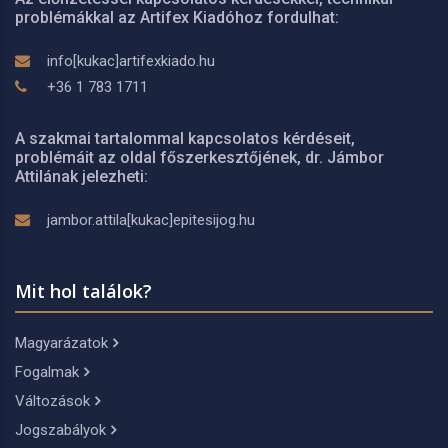
problémákkal az Artifex Kiadóhoz fordulhat:
info[kukac]artifexkiado.hu
+36 1 783 1711
A szakmai tartalommal kapcsolatos kérdéseit,
problémáit az oldal főszerkesztőjének, dr. Jámbor
Attilának jelezheti:
jambor.attila[kukac]epitesijog.hu
Mit hol találok?
Magyarázatok
Fogalmak
Változások
Jogszabályok