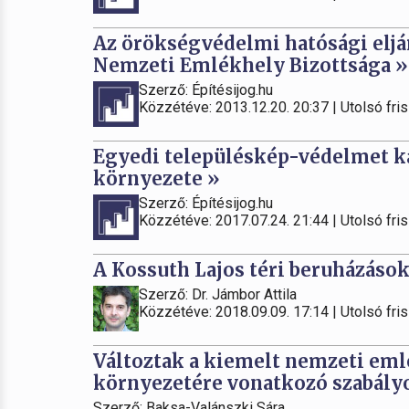
Az örökségvédelmi hatósági eljár
Nemzeti Emlékhely Bizottsága »
Szerző: Építésijog.hu
Közzétéve: 2013.12.20. 20:37 | Utolsó fris
Egyedi településkép-védelmet k
környezete »
Szerző: Építésijog.hu
Közzétéve: 2017.07.24. 21:44 | Utolsó fris
A Kossuth Lajos téri beruházások 
Szerző: Dr. Jámbor Attila
Közzétéve: 2018.09.09. 17:14 | Utolsó fris
Változtak a kiemelt nemzeti em
környezetére vonatkozó szabály
Szerző: Baksa-Valánszki Sára