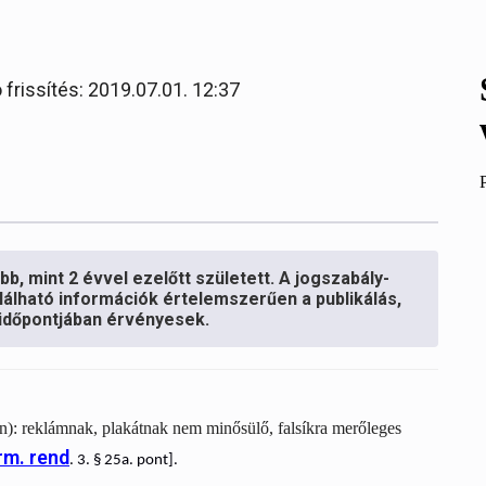
 frissítés: 2019.07.01. 12:37
b, mint 2 évvel ezelőtt született. A jogszabály-
lálható információk értelemszerűen a publikálás,
s időpontjában érvényesek.
): reklámnak, plakátnak nem minősülő, falsíkra merőleges
orm. rend
. 3. § 25a. pont].