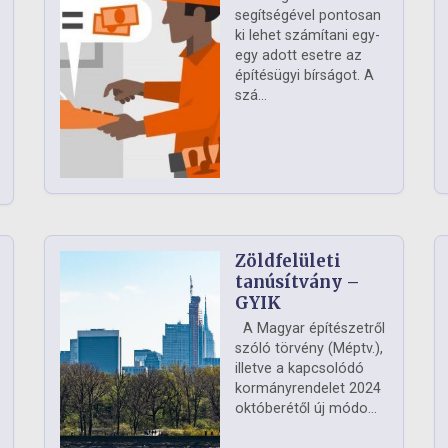
segítségével pontosan
ki lehet számítani egy-
egy adott esetre az
építésügyi bírságot. A
szá...
Zöldfelületi
ág
tanúsítvány –
GYIK
A Magyar építészetről
szóló törvény (Méptv.),
illetve a kapcsolódó
kormányrendelet 2024
októberétől új módo...