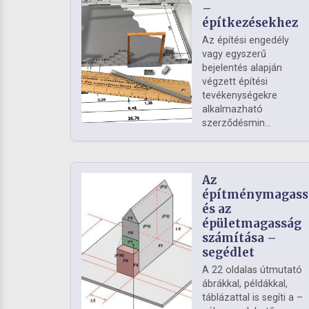
–
építkezésekhez
Az építési engedély
vagy egyszerű
bejelentés alapján
végzett építési
tevékenységekre
alkalmazható
szerződésmin...
Az
építménymagass
és az
épületmagasság
számítása –
segédlet
A 22 oldalas útmutató
ábrákkal, példákkal,
táblázattal is segíti a –