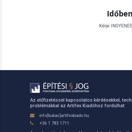
Időben
Kérje INGYENES é
Az előfizetéssel kapcsolatos kérdésekkel, tech
problémákkal az Artifex Kiadóhoz fordulhat:
info[kukac]artifexkiado.hu
+36 1 783 1711