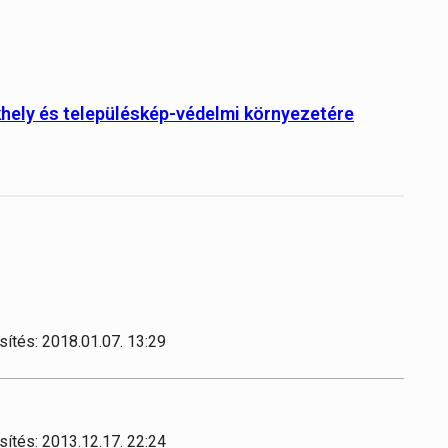
khely és településkép-védelmi környezetére
sítés: 2018.01.07. 13:29
sítés: 2013.12.17. 22:24