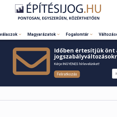
válaszok
Magyarázatok
Fogalomtár
Változá
Időben értesítjük önt 
jogszabályváltozásokr
Kérje INGYENES hírlevelünket!
Feliratkozás