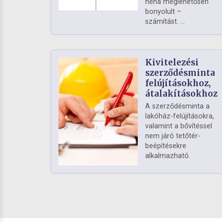
néha meglehetősen
bonyolult –
számítást. ...
Kivitelezési
szerződésminta
felújításokhoz,
átalakításokhoz
A szerződésminta a
lakóház-felújításokra,
valamint a bővítéssel
nem járó tetőtér-
beépítésekre
alkalmazható.