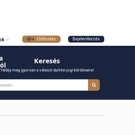
Előfizetés
Bejelentkezés
sok
a
Keresés
ól
Találja meg gyorsan a választ építési jogi kérdéseire!