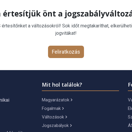
 értesítjük önt a jogszabályváltoz
rtesítőnket a változásokról! Sok időt megtakaríthat, elkerülheti
jogvitákat!
Feliratkozás
Mit hol találok?
F
Magyarázatok
Vá
nikai
Fogalmak
El
Változások
S
Jogszabályok
Á