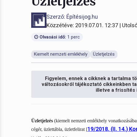
Üzletjelzés
Szerző: Építésijog.hu
Közzétéve: 2019.07.01. 12:37 | Utolsó
Olvasási idő:
1 perc
Kiemelt nemzeti emlékhely
Üzletjelzés
Figyelem, ennek a cikknek a tartalma töb
változásokról tájékoztató cikkeinkben ta
illetve a frissíté
Üzletjelzés
(kiemelt nemzeti emlékhely vonatkozásában
19/2018. (II. 14.) K
cégér, üzlettábla, üzletfelirat [