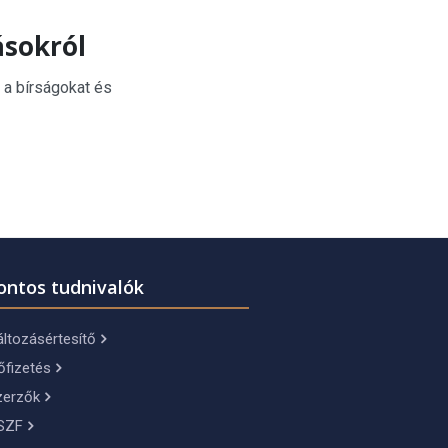
ásokról
 a bírságokat és
ontos tudnivalók
ltozásértesítő
őfizetés
zerzők
SZF