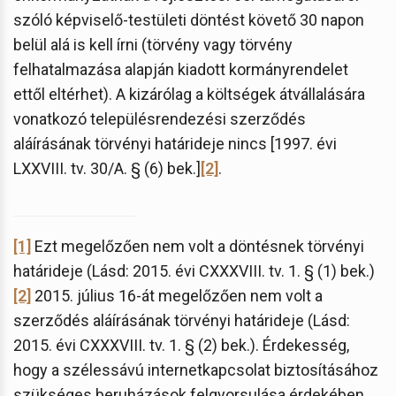
szóló képviselő-testületi döntést követő 30 napon
belül alá is kell írni (törvény vagy törvény
felhatalmazása alapján kiadott kormányrendelet
ettől eltérhet). A kizárólag a költségek átvállalására
vonatkozó településrendezési szerződés
aláírásának törvényi határideje nincs [1997. évi
LXXVIII. tv. 30/A. § (6) bek.]
[2]
.
[1]
Ezt megelőzően nem volt a döntésnek törvényi
határideje (Lásd: 2015. évi CXXXVIII. tv. 1. § (1) bek.)
[2]
2015. július 16-át megelőzően nem volt a
szerződés aláírásának törvényi határideje (Lásd:
2015. évi CXXXVIII. tv. 1. § (2) bek.). Érdekesség,
hogy a szélessávú internetkapcsolat biztosításához
szükséges beruházások felgyorsulása érdekében