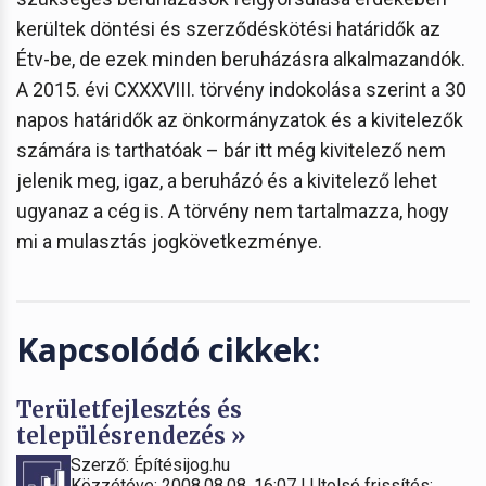
kerültek döntési és szerződéskötési határidők az
Étv-be, de ezek minden beruházásra alkalmazandók.
A 2015. évi CXXXVIII. törvény indokolása szerint a 30
napos határidők az önkormányzatok és a kivitelezők
számára is tarthatóak – bár itt még kivitelező nem
jelenik meg, igaz, a beruházó és a kivitelező lehet
ugyanaz a cég is. A törvény nem tartalmazza, hogy
mi a mulasztás jogkövetkezménye.
Kapcsolódó cikkek:
Területfejlesztés és
településrendezés »
Szerző: Építésijog.hu
Közzétéve: 2008.08.08. 16:07 | Utolsó frissítés: