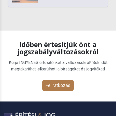
Időben értesítjük önt a
jogszabályváltozásokról
Kérje INGYENES értesítőnket a változásokról! Sok időt
megtakaríthat, elkerülheti a bírságokat és jogvitákat!
Feliratkozás