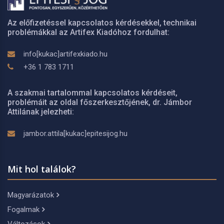
Az előfizetéssel kapcsolatos kérdésekkel, technikai
problémákkal az Artifex Kiadóhoz fordulhat:
info[kukac]artifexkiado.hu
+36 1 783 1711
A szakmai tartalommal kapcsolatos kérdéseit,
problémáit az oldal főszerkesztőjének, dr. Jámbor
Attilának jelezheti:
jambor.attila[kukac]epitesijog.hu
Mit hol találok?
Magyarázatok
Fogalmak
Változások