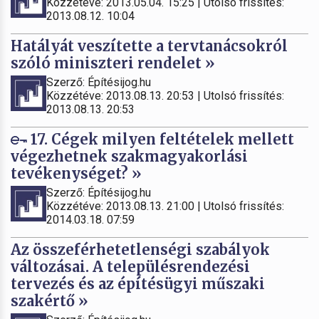
Közzétéve: 2013.05.04. 15:25 | Utolsó frissítés:
2013.08.12. 10:04
Hatályát veszítette a tervtanácsokról
szóló miniszteri rendelet »
Szerző: Építésijog.hu
Közzétéve: 2013.08.13. 20:53 | Utolsó frissítés:
2013.08.13. 20:53
17. Cégek milyen feltételek mellett
végezhetnek szakmagyakorlási
tevékenységet? »
Szerző: Építésijog.hu
Közzétéve: 2013.08.13. 21:00 | Utolsó frissítés:
2014.03.18. 07:59
Az összeférhetetlenségi szabályok
változásai. A településrendezési
tervezés és az építésügyi műszaki
szakértő »