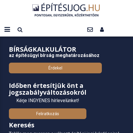
BÍRSÁGKALKULÁTOR
az építésügyi bírság meghatározásához
Érdekel
Időben értesítjük önt a
jogszabályváltozásokról
Kérje INGYENES hírlevelünket!
Feliratkozás
Keresés