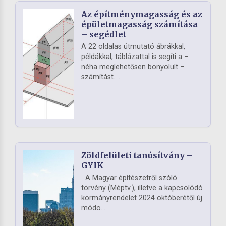
Az építménymagasság és az
épületmagasság számítása
– segédlet
A 22 oldalas útmutató ábrákkal,
példákkal, táblázattal is segíti a –
néha meglehetősen bonyolult –
számítást. ...
Zöldfelületi tanúsítvány –
GYIK
A Magyar építészetről szóló
törvény (Méptv.), illetve a kapcsolódó
kormányrendelet 2024 októberétől új
módo...