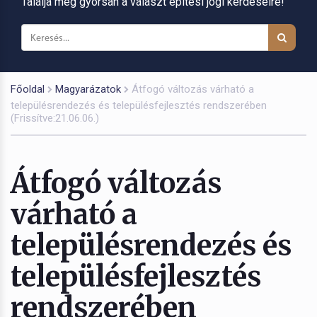
Találja meg gyorsan a választ építési jogi kérdéseire!
Főoldal
Magyarázatok
Átfogó változás várható a
településrendezés és településfejlesztés rendszerében
(Frissítve:21.06.06.)
Átfogó változás
várható a
településrendezés és
településfejlesztés
rendszerében