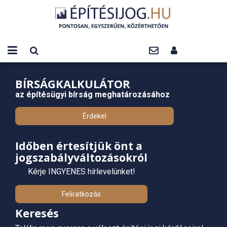
BÍRSÁGKALKULÁTOR
az építésügyi bírság meghatározásához
Érdekel
Időben értesítjük önt a
jogszabályváltozásokról
Kérje INGYENES hírlevelünket!
Feliratkozás
Keresés