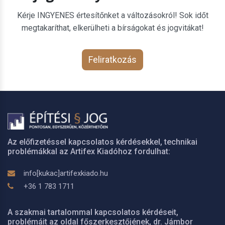
Kérje INGYENES értesítőnket a változásokról! Sok időt
megtakaríthat, elkerülheti a bírságokat és jogvitákat!
Feliratkozás
Az előfizetéssel kapcsolatos kérdésekkel, technikai
problémákkal az Artifex Kiadóhoz fordulhat:
info[kukac]artifexkiado.hu
+36 1 783 1711
A szakmai tartalommal kapcsolatos kérdéseit,
problémáit az oldal főszerkesztőjének, dr. Jámbor