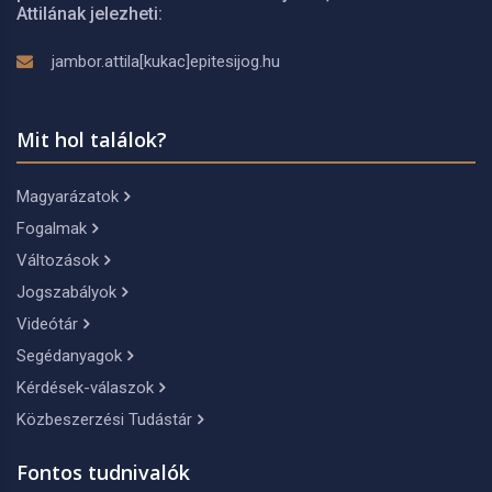
Attilának jelezheti:
jambor.attila[kukac]epitesijog.hu
Mit hol találok?
Magyarázatok
Fogalmak
Változások
Jogszabályok
Videótár
Segédanyagok
Kérdések-válaszok
Közbeszerzési Tudástár
Fontos tudnivalók