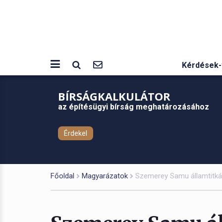
Kérdések-
BÍRSÁGKALKULÁTOR
az építésügyi bírság meghatározásához
Érdekel
Főoldal
Magyarázatok
Szemerey Samu államtitkár