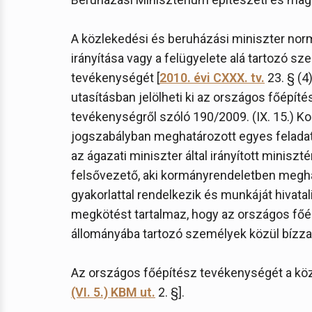
A közlekedési és beruházási miniszter norm
irányítása vagy a felügyelete alá tartozó s
tevékenységét [
2010. évi CXXX. tv.
23. § (4
utasításban jelölheti ki az országos főépítész
tevékenységről szóló 190/2009. (IX. 15.) K
jogszabályban meghatározott egyes feladatai
az ágazati miniszter által irányított minisz
felsővezető, aki kormányrendeletben megha
gyakorlattal rendelkezik és munkáját hivatal
megkötést tartalmaz, hogy az országos főép
állományába tartozó személyek közül bízza
Az országos főépítész tevékenységét a közl
(VI. 5.) KBM ut.
2. §].