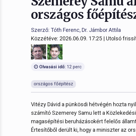
Szemerey Samu áll
országos főépítés
Szerző: Tóth Ferenc, Dr. Jámbor Attila
Közzétéve: 2026.06.09. 17:25 | Utolsó frissí
Olvasási idő:
12 perc
országos főépítész
Vitézy Dávid a pünkösdi hétvégén hozta ny
számító Szemerey Samu lett a Közlekedési 
magasépítési beruházásokért felelős államti
Értesítőből derült ki, hogy a miniszter az or