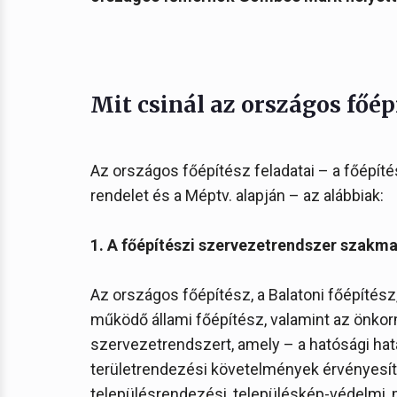
Mit csinál az országos főép
Az országos főépítész feladatai – a főépíté
rendelet és a Méptv. alapján – az alábbiak:
1. A főépítészi szervezetrendszer szakmai
Az országos főépítész, a Balatoni főépítés
működő állami főépítész, valamint az önkor
szervezetrendszert, amely – a hatósági hatá
területrendezési követelmények érvényesíté
településrendezési, településkép-védelmi,