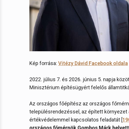
Kép forrása:
Vitézy Dávid Facebook oldala
2022. július 7. és 2026. június 5. napja közö
Minisztérium építésügyért felelős államtitk
Az országos főépítész az országos főmérnök
településrendezéssel, az épített környezet a
értékvédelemmel kapcsolatos feladatát [
19
országos főmérnök Gombos Márk helyette