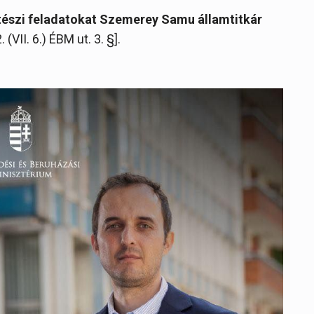
pítészi feladatokat Szemerey Samu államtitkár
 (VII. 6.) ÉBM ut. 3. §].