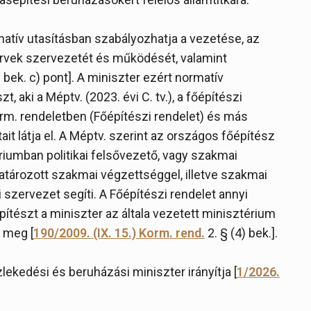
atív utasításban szabályozhatja a vezetése, az
zervek szervezetét és működését, valamint
) bek. c) pont]. A miniszter ezért normatív
t, aki a Méptv. (2023. évi C. tv.), a főépítészi
orm. rendeletben (Főépítészi rendelet) és más
t látja el. A Méptv. szerint az országos főépítész
tériumban politikai felsővezető, vagy szakmai
tározott szakmai végzettséggel, illetve szakmai
i szervezet segíti. A Főépítészi rendelet annyi
ítészt a miniszter az általa vezetett minisztérium
 meg [
190/2009. (IX. 15.) Korm. rend.
2. § (4) bek.].
ekedési és beruházási miniszter irányítja [
1/2026.