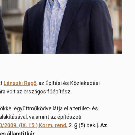
tt
Lánszki Regő
, az Építési és Közlekedési
ára volt az országos főépítész.
kel együttműködve látja el a terület- és
lakításával, valamint az építészeti
0/2009. (IX. 15.) Korm. rend.
2. § (5) bek.].
Az
s államtitkár.