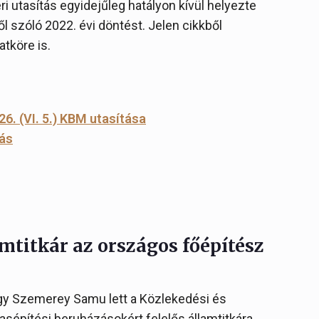
ri utasítás egyidejűleg hatályon kívül helyezte
ől szóló 2022. évi döntést. Jelen cikkből
tköre is.
26. (VI. 5.) KBM utasítása
tás
amtitkár az országos főépítész
ogy Szemerey Samu lett a Közlekedési és
sépítési beruházásokért felelős államtitkára.