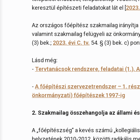
keresztül építészeti feladatokat lát el [
2023. 
Az országos főépítész szakmailag irányítja 
valamint szakmailag felügyeli az önkormány
(3) bek.;
2023. évi C. tv.
54. § (3) bek. c) pon
Lásd még:
-
Tervtanácsok rendszere, feladatai (1.). 
-
A főépítészi szervezetrendszer – 1. rész.
önkormányzati) főépítészek 1997-ig
2. Szakmailag összehangolja az állami é
A „főépítészség” a kevés számú „kollegiáli
helyzetének 2010-2012. közötti radikális me