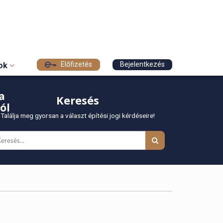
Előfizetés
Bejelentkezés
sok
a
Keresés
ól
Találja meg gyorsan a választ építési jogi kérdéseire!