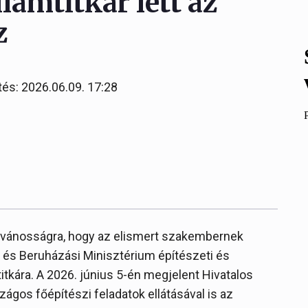
amtitkár lett az
z
tés: 2026.06.09. 17:28
ilvánosságra, hogy az elismert szakembernek
és Beruházási Minisztérium építészeti és
tkára. A 2026. június 5-én megjelent Hivatalos
szágos főépítészi feladatok ellátásával is az