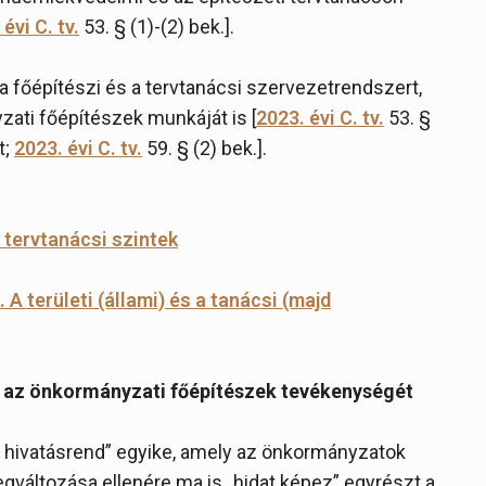
évi C. tv.
53. § (1)-(2) bek.].
a főépítészi és a tervtanácsi szervezetrendszert,
zati főépítészek munkáját is [
2023. évi C. tv.
53. §
t;
2023. évi C. tv.
59. § (2) bek.].
A tervtanácsi szintek
 A területi (állami) és a tanácsi (majd
s az önkormányzati főépítészek tevékenységét
s hivatásrend” egyike, amely az önkormányzatok
gváltozása ellenére ma is „hidat képez” egyrészt a