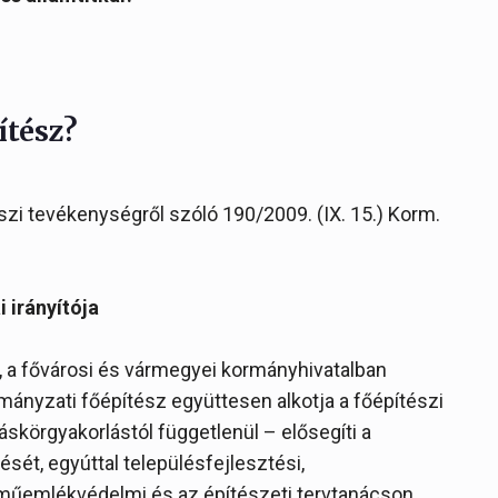
ítész?
szi tevékenységről szóló 190/2009. (IX. 15.) Korm.
 irányítója
z, a fővárosi és vármegyei kormányhivatalban
mányzati főépítész együttesen alkotja a főépítészi
skörgyakorlástól függetlenül – elősegíti a
sét, egyúttal településfejlesztési,
 műemlékvédelmi és az építészeti tervtanácson