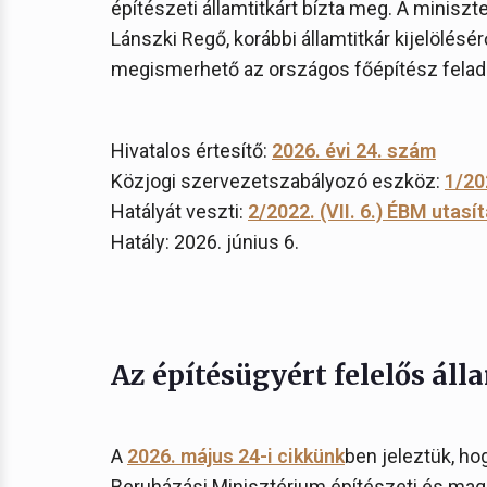
építészeti államtitkárt bízta meg. A miniszte
Lánszki Regő, korábbi államtitkár kijelölésér
megismerhető az országos főépítész felada
Hivatalos értesítő:
2026. évi 24. szám
Közjogi szervezetszabályozó eszköz:
1/20
Hatályát veszti:
2/2022. (VII. 6.) ÉBM utasí
Hatály: 2026. június 6.
Az építésügyért felelős áll
A
2026. május 24-i cikkünk
ben jeleztük, h
Beruházási Minisztérium építészeti és maga