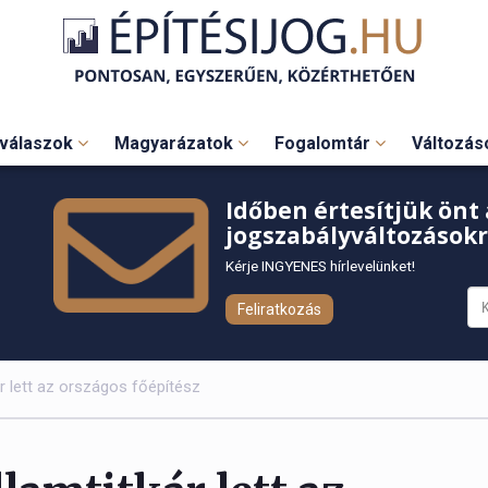
válaszok
Magyarázatok
Fogalomtár
Változá
Időben értesítjük önt 
jogszabályváltozásokr
Kérje INGYENES hírlevelünket!
Feliratkozás
 lett az országos főépítész