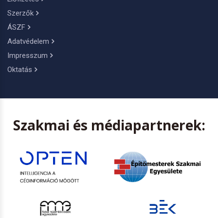
Szerzők
ÁSZF
Adatvédelem
Impresszum
Oktatás
Szakmai és médiapartnerek: