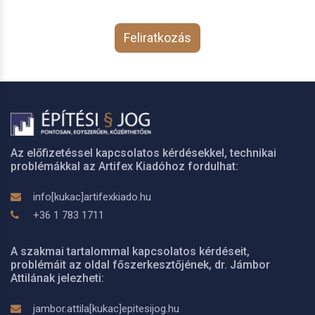
Feliratkozás
Az előfizetéssel kapcsolatos kérdésekkel, technikai
problémákkal az Artifex Kiadóhoz fordulhat:
info[kukac]artifexkiado.hu
+36 1 783 1711
A szakmai tartalommal kapcsolatos kérdéseit,
problémáit az oldal főszerkesztőjének, dr. Jámbor
Attilának jelezheti:
jambor.attila[kukac]epitesijog.hu