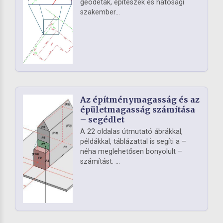
geodéták, építészek és hatósági
szakember...
Az építménymagasság és az
épületmagasság számítása
– segédlet
A 22 oldalas útmutató ábrákkal,
példákkal, táblázattal is segíti a –
néha meglehetősen bonyolult –
számítást. ...