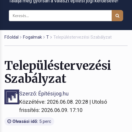
Találja meg gyorsan a választ építési jogi kérdéseire!
Főoldal
Fogalmak
T
Településtervezési Szabályzat
Településtervezési
Szabályzat
Szerző: Építésijog.hu
Közzétéve: 2026.06.08. 20:28 | Utolsó
frissítés: 2026.06.09. 17:10
Olvasási idő:
5 perc