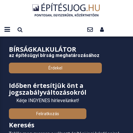
BÍRSÁGKALKULÁTOR
az építésügyi bírság meghatározásához
Érdekel
Időben értesítjük önt a
jogszabályváltozásokról
Kérje INGYENES hírlevelünket!
Feliratkozás
Keresés