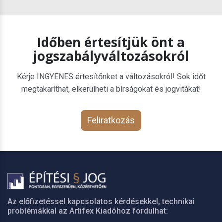
Időben értesítjük önt a
jogszabályváltozásokról
Kérje INGYENES értesítőnket a változásokról! Sok időt
megtakaríthat, elkerülheti a bírságokat és jogvitákat!
Feliratkozás
Az előfizetéssel kapcsolatos kérdésekkel, technikai
problémákkal az Artifex Kiadóhoz fordulhat: