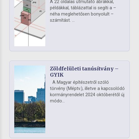
A 22 oldalas útmutató ábrákkal,
példákkal, táblázattal is segíti a –
néha meglehetősen bonyolult –
számítást. ...
Zöldfelületi tanúsítvány –
GYIK
A Magyar építészetről szóló
törvény (Méptv.), illetve a kapcsolódó
kormányrendelet 2024 októberétől új
módo...