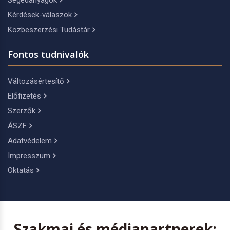
Segédanyagok
Kérdések-válaszok
Közbeszerzési Tudástár
Fontos tudnivalók
Változásértesítő
Előfizetés
Szerzők
ÁSZF
Adatvédelem
Impresszum
Oktatás
Szakmai és médiapartnerek: