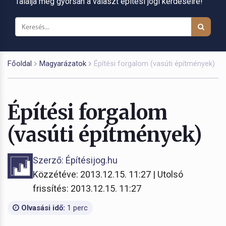
Találja meg gyorsan a választ építési jogi kérdéseire!
Főoldal
Magyarázatok
Építési forgalom (vasúti építmények)
Építési forgalom
(vasúti építmények)
Szerző: Építésijog.hu
Közzétéve: 2013.12.15. 11:27 | Utolsó
frissítés: 2013.12.15. 11:27
Olvasási idő:
1 perc