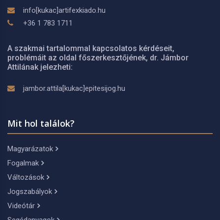
info[kukac]artifexkiado.hu
+36 1 783 1711
A szakmai tartalommal kapcsolatos kérdéseit,
problémáit az oldal főszerkesztőjének, dr. Jámbor
Attilának jelezheti:
jambor.attila[kukac]epitesijog.hu
Mit hol találok?
Magyarázatok
Fogalmak
Változások
Jogszabályok
Videótár