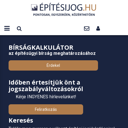
BÍRSÁGKALKULÁTOR
az építésügyi bírság meghatározásához
Érdekel
Időben értesítjük önt a
jogszabályváltozásokról
Kérje INGYENES hírlevelünket!
Feliratkozás
Keresés