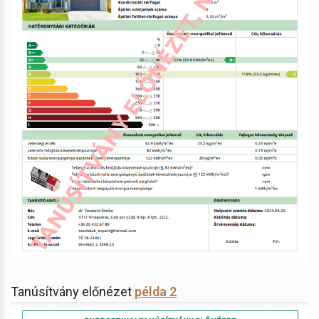
Tanúsítvány előnézet
példa 2