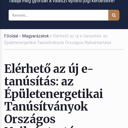
Találja meg gyorsan a választ építési jogi kérdéseire!
Főoldal
Magyarázatok
Elérhető az új e-tanúsítás: az
Épületenergetikai Tanúsítványok Országos Nyilvántartása
Elérhető az új e-
tanúsítás: az
Épületenergetikai
Tanúsítványok
Országos