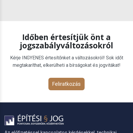
Időben értesítjük önt a
jogszabályváltozásokról
Kérje INGYENES értesítőnket a változásokról! Sok időt
megtakaríthat, elkerülheti a bírságokat és jogvitákat!
Feliratkozás
Az előfizetéssel kapcsolatos kérdésekkel, technikai