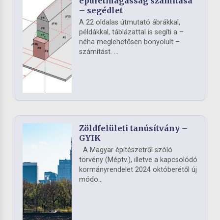
épületmagasság számítása
– segédlet
A 22 oldalas útmutató ábrákkal,
példákkal, táblázattal is segíti a –
néha meglehetősen bonyolult –
számítást. ...
Zöldfelületi tanúsítvány –
GYIK
A Magyar építészetről szóló
törvény (Méptv.), illetve a kapcsolódó
kormányrendelet 2024 októberétől új
módo...