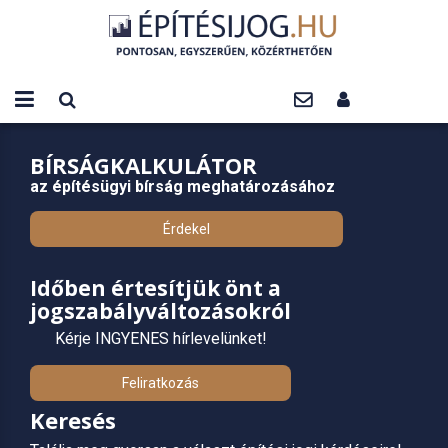
BÍRSÁGKALKULÁTOR
az építésügyi bírság meghatározásához
Érdekel
Időben értesítjük önt a
jogszabályváltozásokról
Kérje INGYENES hírlevelünket!
Feliratkozás
Keresés