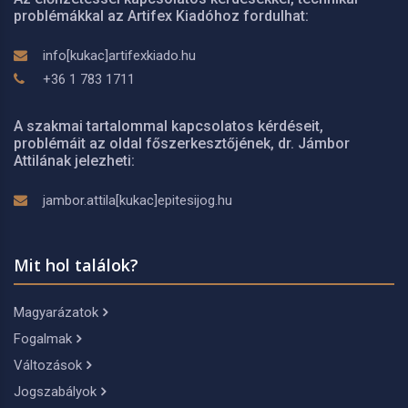
problémákkal az Artifex Kiadóhoz fordulhat:
info[kukac]artifexkiado.hu
+36 1 783 1711
A szakmai tartalommal kapcsolatos kérdéseit,
problémáit az oldal főszerkesztőjének, dr. Jámbor
Attilának jelezheti:
jambor.attila[kukac]epitesijog.hu
Mit hol találok?
Magyarázatok
Fogalmak
Változások
Jogszabályok