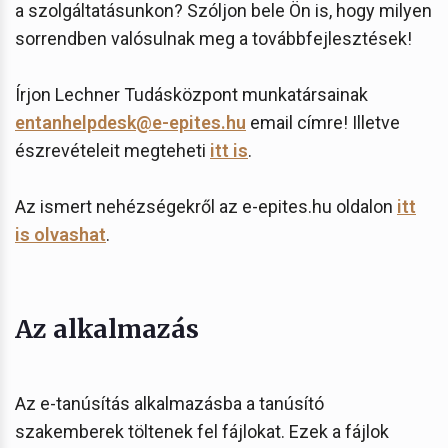
a szolgáltatásunkon? Szóljon bele Ön is, hogy milyen
sorrendben valósulnak meg a továbbfejlesztések!
Írjon Lechner Tudásközpont munkatársainak
entanhelpdesk@e-epites.hu
email címre! Illetve
észrevételeit megteheti
itt is
.
Az ismert nehézségekről az e-epites.hu oldalon
itt
is olvashat
.
Az alkalmazás
Az e-tanúsítás alkalmazásba a tanúsító
szakemberek töltenek fel fájlokat. Ezek a fájlok