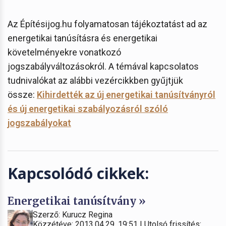
Az Építésijog.hu folyamatosan tájékoztatást ad az
energetikai tanúsításra és energetikai
követelményekre vonatkozó
jogszabályváltozásokról. A témával kapcsolatos
tudnivalókat az alábbi vezércikkben gyűjtjük
össze:
Kihirdették az új energetikai tanúsítványról
és új energetikai szabályozásról szóló
jogszabályokat
Kapcsolódó cikkek:
Energetikai tanúsítvány »
Szerző: Kurucz Regina
Közzétéve: 2013.04.29. 19:51 | Utolsó frissítés: