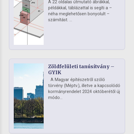
A 22 oldalas útmutató ábrákkal,
példákkal, táblázattal is segíti a –
néha meglehetősen bonyolult –
számítást. ...
Zöldfelületi tanúsítvány –
GYIK
A Magyar építészetről szóló
törvény (Méptv.), illetve a kapcsolódó
kormányrendelet 2024 októberétől új
módo...