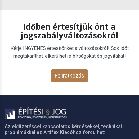
Időben értesítjük önt a
jogszabályváltozásokról
Kérje INGYENES értesítőnket a változásokról! Sok időt
megtakaríthat, elkerülheti a bírságokat és jogvitákat!
Feliratkozás
Az előfizetéssel kapcsolatos kérdésekkel, technikai
problémákkal az Artifex Kiadóhoz fordulhat: