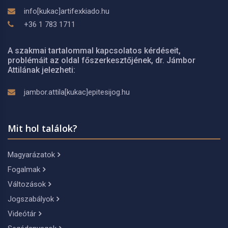
info[kukac]artifexkiado.hu
+36 1 783 1711
A szakmai tartalommal kapcsolatos kérdéseit,
problémáit az oldal főszerkesztőjének, dr. Jámbor
Attilának jelezheti:
jambor.attila[kukac]epitesijog.hu
Mit hol találok?
Magyarázatok
Fogalmak
Változások
Jogszabályok
Videótár