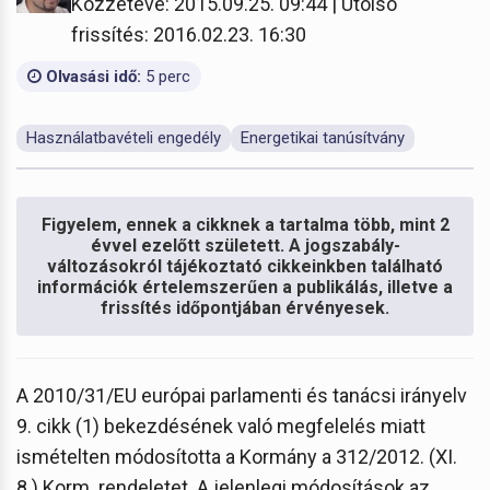
Közzétéve: 2015.09.25. 09:44 | Utolsó
frissítés: 2016.02.23. 16:30
Olvasási idő:
5 perc
Használatbavételi engedély
Energetikai tanúsítvány
Figyelem, ennek a cikknek a tartalma több, mint 2
évvel ezelőtt született. A jogszabály-
változásokról tájékoztató cikkeinkben található
információk értelemszerűen a publikálás, illetve a
frissítés időpontjában érvényesek.
A 2010/31/EU európai parlamenti és tanácsi irányelv
9. cikk (1) bekezdésének való megfelelés miatt
ismételten módosította a Kormány a 312/2012. (XI.
8.) Korm. rendeletet. A jelenlegi módosítások az