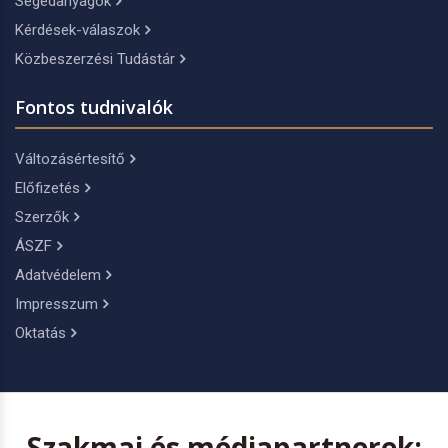
Segédanyagok
Kérdések-válaszok
Közbeszerzési Tudástár
Fontos tudnivalók
Változásértesítő
Előfizetés
Szerzők
ÁSZF
Adatvédelem
Impresszum
Oktatás
Szakmai és médiapartnerek: