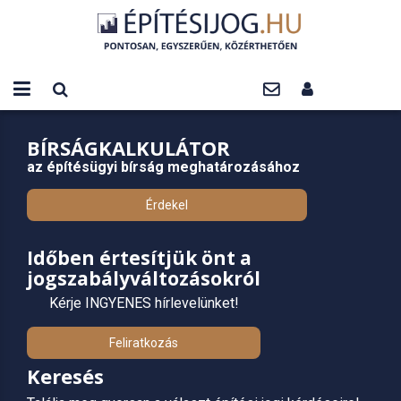
BÍRSÁGKALKULÁTOR
az építésügyi bírság meghatározásához
Érdekel
Időben értesítjük önt a
jogszabályváltozásokról
Kérje INGYENES hírlevelünket!
Feliratkozás
Keresés