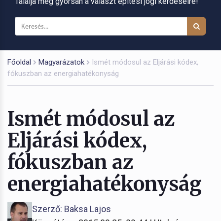
Találja meg gyorsan a választ építési jogi kérdéseire!
Főoldal
Magyarázatok
Ismét módosul az Eljárási kódex,
fókuszban az energiahatékonyság
Ismét módosul az
Eljárási kódex,
fókuszban az
energiahatékonyság
Szerző: Baksa Lajos