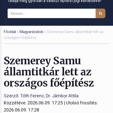
Találja meg gyorsan a választ építési jogi kérdéseire!
Főoldal
Magyarázatok
Szemerey Samu államtitkár lett az
országos főépítész
Szemerey Samu
államtitkár lett az
országos főépítész
Szerző: Tóth Ferenc, Dr. Jámbor Attila
Közzétéve: 2026.06.09. 17:25 | Utolsó frissítés:
2026.06.09. 17:28