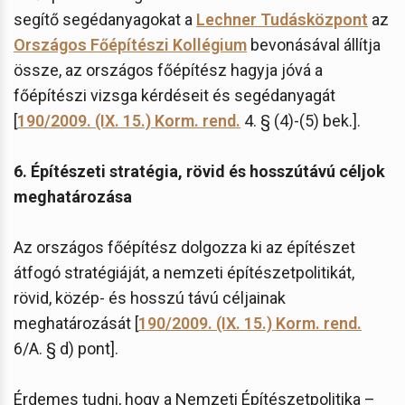
segítő segédanyagokat a
Lechner Tudásközpont
az
Országos Főépítészi Kollégium
bevonásával állítja
össze, az országos főépítész hagyja jóvá a
főépítészi vizsga kérdéseit és segédanyagát
[
190/2009. (IX. 15.) Korm. rend.
4. § (4)-(5) bek.].
6. Építészeti stratégia, rövid és hosszútávú céljok
meghatározása
Az országos főépítész dolgozza ki az építészet
átfogó stratégiáját, a nemzeti építészetpolitikát,
rövid, közép- és hosszú távú céljainak
meghatározását [
190/2009. (IX. 15.) Korm. rend.
6/A. § d) pont].
Érdemes tudni, hogy a Nemzeti Építészetpolitika –