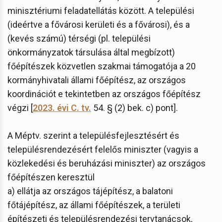
minisztériumi feladatellátás között. A települési
(ideértve a fővárosi kerületi és a fővárosi), és a
(kevés számú) térségi (pl. települési
önkormányzatok társulása által megbízott)
főépítészek közvetlen szakmai támogatója a 20
kormányhivatali állami főépítész, az országos
koordinációt e tekintetben az országos főépítész
végzi [
2023. évi C. tv.
54. § (2) bek. c) pont].
A Méptv. szerint a településfejlesztésért és
településrendezésért felelős miniszter (vagyis a
közlekedési és beruházási miniszter) az országos
főépítészen keresztül
a) ellátja az országos tájépítész, a balatoni
főtájépítész, az állami főépítészek, a területi
építészeti és településrendezési tervtanácsok,