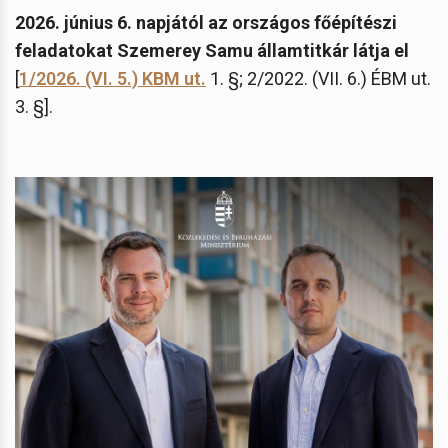
2026. június 6. napjától az országos főépítészi
feladatokat Szemerey Samu államtitkár látja el
[
1/2026. (VI. 5.) KBM ut.
1. §; 2/2022. (VII. 6.) ÉBM ut.
3. §].