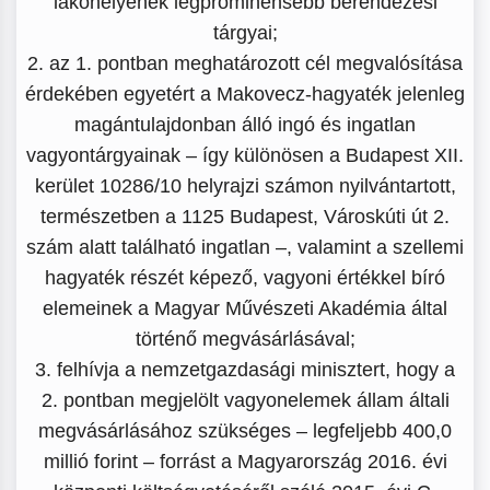
lakóhelyének legprominensebb berendezési
tárgyai;
2. az 1. pontban meghatározott cél megvalósítása
érdekében egyetért a Makovecz-hagyaték jelenleg
magántulajdonban álló ingó és ingatlan
vagyontárgyainak – így különösen a Budapest XII.
kerület 10286/10 helyrajzi számon nyilvántartott,
természetben a 1125 Budapest, Városkúti út 2.
szám alatt található ingatlan –, valamint a szellemi
hagyaték részét képező, vagyoni értékkel bíró
elemeinek a Magyar Művészeti Akadémia által
történő megvásárlásával;
3. felhívja a nemzetgazdasági minisztert, hogy a
2. pontban megjelölt vagyonelemek állam általi
megvásárlásához szükséges – legfeljebb 400,0
millió forint – forrást a Magyarország 2016. évi