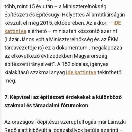
több, mint 15 év után – a Miniszterelnökség
Építészeti és Építésügyi Helyettes Államtitkárságán
készült el még 2015. októberében. Az akkori –
IDE
kattintva
elérhető – miniszteri köszöntő szerint
(Lázár János volt a Miniszterelnökség és az ÉKM
tárcavezetője is) ez a dokumentum „megalapozza
az elkövetkező évtizedekben Magyarország
építészeti irányelveit”. A 152 oldalas, igényes
kialakítású szakmai anyag
ide kattintva
tekinthető
meg.
7. Képviseli az építészeti érdekeket a különböző
szakmai és társadalmi fórumokon
Az országos főépítészi szerepfelfogás már Lánszki
Regő alatt kibővült a jogszabályok betűje szerinti –