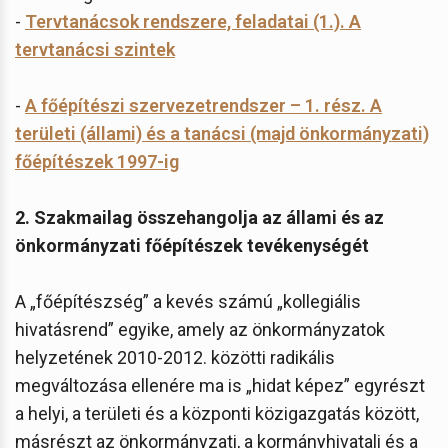
-
Tervtanácsok rendszere, feladatai (1.). A
tervtanácsi szintek
-
A főépítészi szervezetrendszer – 1. rész. A
területi (állami) és a tanácsi (majd önkormányzati)
főépítészek 1997-ig
2. Szakmailag összehangolja az állami és az
önkormányzati főépítészek tevékenységét
A „főépítészség” a kevés számú „kollegiális
hivatásrend” egyike, amely az önkormányzatok
helyzetének 2010-2012. közötti radikális
megváltozása ellenére ma is „hidat képez” egyrészt
a helyi, a területi és a központi közigazgatás között,
másrészt az önkormányzati, a kormányhivatali és a