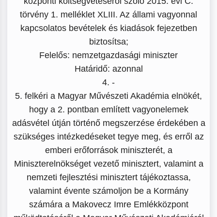
központi költségvetéséről szóló 2015. évi C.
törvény 1. melléklet XLIII. Az állami vagyonnal
kapcsolatos bevételek és kiadások fejezetben
biztosítsa;
Felelős: nemzetgazdasági miniszter
Határidő: azonnal
4. -
5. felkéri a Magyar Művészeti Akadémia elnökét,
hogy a 2. pontban említett vagyonelemek
adásvétel útján történő megszerzése érdekében a
szükséges intézkedéseket tegye meg, és erről az
emberi erőforrások miniszterét, a
Miniszterelnökséget vezető minisztert, valamint a
nemzeti fejlesztési minisztert tájékoztassa,
valamint évente számoljon be a Kormány
számára a Makovecz Imre Emlékközpont