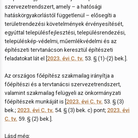
szervezetrendszert, amely – a hatósági
hatáskörgyakorlástól függetlenül – elősegíti a
területrendezési követelmények érvényesítését,
egyúttal településfejlesztési, településrendezési,
településkép-védelmi, műemlékvédelmi és az
építészeti tervtanácson keresztül építészeti
feladatokat lát el [
2023. évi C. tv.
53. § (1)-(2) bek.].
Az országos főépítész szakmailag irányítja a
főépítészi és a tervtanácsi szervezetrendszert,
valamint szakmailag felügyeli az önkormányzati
főépítészek munkáját is [
2023. évi C. tv.
53. § (3)
bek.;
2023. évi C. tv.
54. § (3) bek. c) pont;
2023. évi
C. tv.
59. § (2) bek.].
Lásd még: