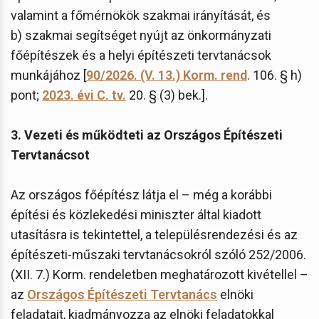
valamint a főmérnökök szakmai irányítását, és
b) szakmai segítséget nyújt az önkormányzati
főépítészek és a helyi építészeti tervtanácsok
munkájához [
90/2026. (V. 13.) Korm. rend
. 106. § h)
pont;
2023. évi C. tv.
20. § (3) bek.].
3. Vezeti és működteti az Országos Építészeti
Tervtanácsot
Az országos főépítész látja el – még a korábbi
építési és közlekedési miniszter által kiadott
utasításra is tekintettel, a településrendezési és az
építészeti-műszaki tervtanácsokról szóló 252/2006.
(XII. 7.) Korm. rendeletben meghatározott kivétellel –
az
Országos Építészeti Tervtanács
elnöki
feladatait, kiadmányozza az elnöki feladatokkal