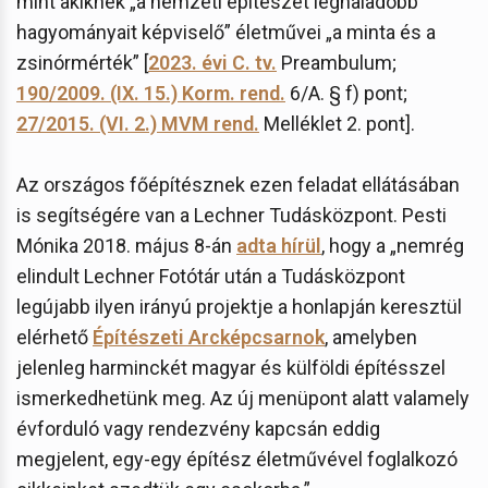
mint akiknek „a nemzeti építészet leghaladóbb
hagyományait képviselő” életművei „a minta és a
zsinórmérték” [
2023. évi C. tv.
Preambulum;
190/2009. (IX. 15.) Korm. rend.
6/A. § f) pont;
27/2015. (VI. 2.) MVM rend.
Melléklet 2. pont].
Az országos főépítésznek ezen feladat ellátásában
is segítségére van a Lechner Tudásközpont. Pesti
Mónika 2018. május 8-án
adta hírül
, hogy a „nemrég
elindult Lechner Fotótár után a Tudásközpont
legújabb ilyen irányú projektje a honlapján keresztül
elérhető
Építészeti Arcképcsarnok
, amelyben
jelenleg harminckét magyar és külföldi építésszel
ismerkedhetünk meg. Az új menüpont alatt valamely
évforduló vagy rendezvény kapcsán eddig
megjelent, egy-egy építész életművével foglalkozó