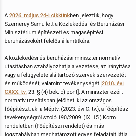
A
2026. május 24-i cikkünk
ben jeleztük, hogy
Szemerey Samu lett a Közlekedési és Beruházási
Minisztérium építészeti és magasépítési
beruházásokért felelős államtitkára.
A közlekedési és beruházási miniszter normatív
utasításban szabályozhatja a vezetése, az irányítása
vagy a felügyelete alá tartozó szervek szervezetét
és működését, valamint tevékenységét [
2010. évi
CXXX. tv.
23. § (4) bek. c) pont]. A miniszter ezért
normatív utasításban jelölheti ki az országos
főépítészt, aki a Méptv. (2023. évi C. tv.), a főépítészi
tevékenységről szóló 190/2009. (IX. 15.) Korm.
rendeletben (Főépítészi rendelet) és más
jogszabályban meghatározott egyes feladatait látja