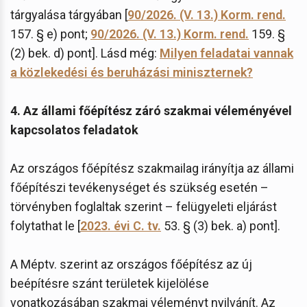
tárgyalása tárgyában [
90/2026. (V. 13.) Korm. rend.
157. § e) pont;
90/2026. (V. 13.) Korm. rend.
159. §
(2) bek. d) pont]. Lásd még:
Milyen feladatai vannak
a közlekedési és beruházási miniszternek?
4. Az állami főépítész záró szakmai véleményével
kapcsolatos feladatok
Az országos főépítész szakmailag irányítja az állami
főépítészi tevékenységet és szükség esetén –
törvényben foglaltak szerint – felügyeleti eljárást
folytathat le [
2023. évi C. tv.
53. § (3) bek. a) pont].
A Méptv. szerint az országos főépítész az új
beépítésre szánt területek kijelölése
vonatkozásában szakmai véleményt nyilvánít. Az