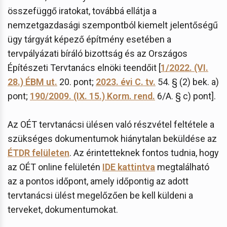
összefüggő iratokat, továbbá ellátja a
nemzetgazdasági szempontból kiemelt jelentőségű
ügy tárgyát képező építmény esetében a
tervpályázati bíráló bizottság és az Országos
Építészeti Tervtanács elnöki teendőit [
1/2022. (VI.
28.) ÉBM ut.
20. pont;
2023. évi C. tv.
54. § (2) bek. a)
pont;
190/2009. (IX. 15.) Korm. rend.
6/A. § c) pont].
Az OÉT tervtanácsi ülésen való részvétel feltétele a
szükséges dokumentumok hiánytalan beküldése az
ÉTDR felületen
. Az érintetteknek fontos tudnia, hogy
az OÉT online felületén
IDE kattintva
megtalálható
az a pontos időpont, amely időpontig az adott
tervtanácsi ülést megelőzően be kell küldeni a
terveket, dokumentumokat.