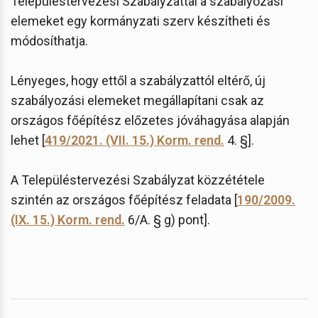
Településtervezési Szabályzattal a szabályozási
elemeket egy kormányzati szerv készítheti és
módosíthatja.
Lényeges, hogy ettől a szabályzattól eltérő, új
szabályozási elemeket megállapítani csak az
országos főépítész előzetes jóváhagyása alapján
lehet [
419/2021. (VII. 15.) Korm. rend.
4. §].
A Településtervezési Szabályzat közzététele
szintén az országos főépítész feladata [
190/2009.
(IX. 15.) Korm. rend.
6/A. § g) pont].