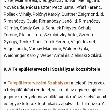
Máté, Málnai Béla, Medgyaszay István, Meinig Artúr,
Novák Ede, Pécsi Eszter, Pecz Samu, Pfaff Ferenc,
Pollack Mihály, Polónyi Károly, Quittner Zsigmond, id.
Rimanóczy Gyula, Rimanóczy Jenő, id. Rimanóczy
Kálmán, Sándy Gyula, Schulek Frigyes, Schulz
Ferenc, Steindl Imre, Szkalnitzky Antal, Szrogh
György, Tenke Tibor, Török Ferenc, Vágó József,
Vágó László, Várnay Marianne, Wälder Gyula,
Weichinger Károly, Wéber Antal és Zielinski Szilárd.
9. A Településtervezési Szabályzat közzététele
A
Településtervezési Szabályzat
a településtervek,
a településképi rendelet, valamint az egyes sajátos
jogintézmények összeállításának műszaki elvárásait
és egyeztetésük technikai szabályait tartalmazza. A