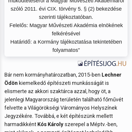
működtetéséről a Magyar Művészeti Akadémiáról
szóló 2011. évi CIX. törvény 5. § (2) bekezdése
szerinti tájékoztatóban.
Felelős: Magyar Művészeti Akadémia elnökének
felkérésével
Határidő: a Kormány tájékoztatása tekintetében
folyamatos”
Bár nem kormányhatározatban, 2015-ben
Lechner
Ödön
kiemelkedő építészeti munkásságát is
elismerte az akkori szaktárca azzal, hogy öt, a
jelenlegi Magyarország területén található főművét
felvette a Világörökségi Várományos Helyszínek
Jegyzékére. Továbbá, e két építészünk mellett
harmadikként
Kós Károly
szerepel a Méptv.-ben,