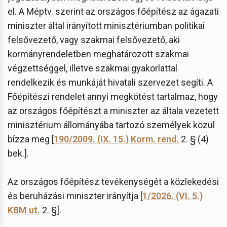
el. A Méptv. szerint az országos főépítész az ágazati
miniszter által irányított minisztériumban politikai
felsővezető, vagy szakmai felsővezető, aki
kormányrendeletben meghatározott szakmai
végzettséggel, illetve szakmai gyakorlattal
rendelkezik és munkáját hivatali szervezet segíti. A
Főépítészi rendelet annyi megkötést tartalmaz, hogy
az országos főépítészt a miniszter az általa vezetett
minisztérium állományába tartozó személyek közül
bízza meg [
190/2009. (IX. 15.) Korm. rend.
2. § (4)
bek.].
Az országos főépítész tevékenységét a közlekedési
és beruházási miniszter irányítja [
1/2026. (VI. 5.)
KBM ut.
2. §].