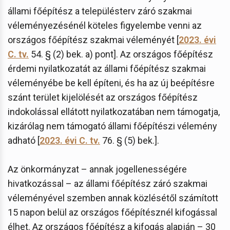
állami főépítész a településterv záró szakmai
véleményezésénél köteles figyelembe venni az
országos főépítész szakmai véleményét [
2023. évi
C. tv.
54. § (2) bek. a) pont]. Az országos főépítész
érdemi nyilatkozatát az állami főépítész szakmai
véleményébe be kell építeni, és ha az új beépítésre
szánt terület kijelölését az országos főépítész
indokolással ellátott nyilatkozatában nem támogatja,
kizárólag nem támogató állami főépítészi vélemény
adható [
2023. évi C. tv.
76. § (5) bek.].
Az önkormányzat – annak jogellenességére
hivatkozással – az állami főépítész záró szakmai
véleményével szemben annak közlésétől számított
15 napon belül az országos főépítésznél kifogással
élhet. Az országos főépítész a kifogás alapján – 30