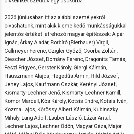
cikkeinket szedtük egy csokorba.”
2026 júniusában itt az alábbi személyekről
olvashatunk, mint akik kiemelkedő munkásságukkal
jelentős értéket létrehozó magyar építészek: Alpár
Ignác, Árkay Aladár, Borbíró (Bierbauer) Virgil,
Callmeyer Ferenc, Czigler Győző, Csorba Zoltán,
Diescher József, Domány Ferenc, Dragonits Tamás,
Feszl Frigyes, Gerster Károly, Giergl Kálmán,
Hauszmann Alajos, Hegedűs Ármin, Hild József,
Jeney Lajos, Kaufmann Oszkár, Kerényi József,
Kismarty-Lechner Jenő, Kismarty-Lechner Kamill,
Komor Marcell, Kós Károly, Kotsis Endre, Kotsis Iván,
Kozma Lajos, Kőrössy Albert Kálmán, Kubinszky
Mihály, Lang Adolf, Lauber László, Lázár Antal,
Lechner Lajos, Lechner Ödön, Magyar Géza, Major