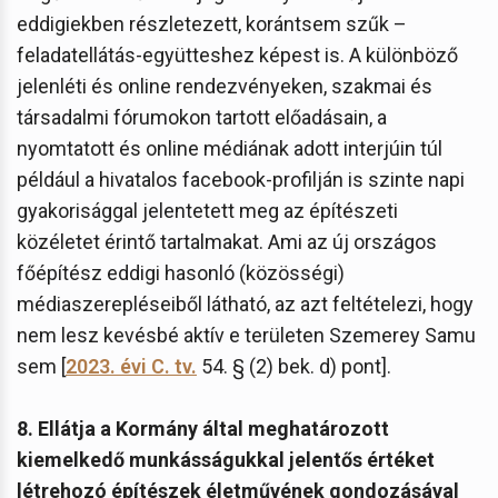
eddigiekben részletezett, korántsem szűk –
feladatellátás-együtteshez képest is. A különböző
jelenléti és online rendezvényeken, szakmai és
társadalmi fórumokon tartott előadásain, a
nyomtatott és online médiának adott interjúin túl
például a hivatalos facebook-profilján is szinte napi
gyakorisággal jelentetett meg az építészeti
közéletet érintő tartalmakat. Ami az új országos
főépítész eddigi hasonló (közösségi)
médiaszerepléseiből látható, az azt feltételezi, hogy
nem lesz kevésbé aktív e területen Szemerey Samu
sem [
2023. évi C. tv.
54. § (2) bek. d) pont].
8. Ellátja a Kormány által meghatározott
kiemelkedő munkásságukkal jelentős értéket
létrehozó építészek életművének gondozásával