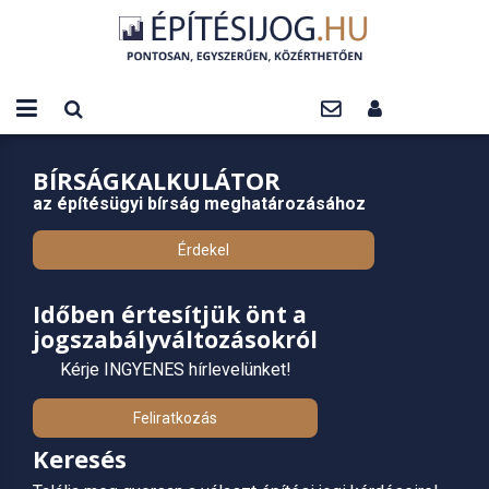
BÍRSÁGKALKULÁTOR
az építésügyi bírság meghatározásához
Érdekel
Időben értesítjük önt a
jogszabályváltozásokról
Kérje INGYENES hírlevelünket!
Feliratkozás
Keresés