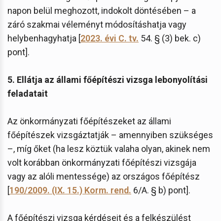
napon belül meghozott, indokolt döntésében – a
záró szakmai véleményt módosításhatja vagy
helybenhagyhatja [
2023. évi C. tv.
54. § (3) bek. c)
pont].
5. Ellátja az állami főépítészi vizsga lebonyolítási
feladatait
Az önkormányzati főépítészeket az állami
főépítészek vizsgáztatják – amennyiben szükséges
–, míg őket (ha lesz köztük valaha olyan, akinek nem
volt korábban önkormányzati főépítészi vizsgája
vagy az alóli mentessége) az országos főépítész
[
190/2009. (IX. 15.) Korm. rend.
6/A. § b) pont].
A főépítészi vizsga kérdéseit és a felkészülést