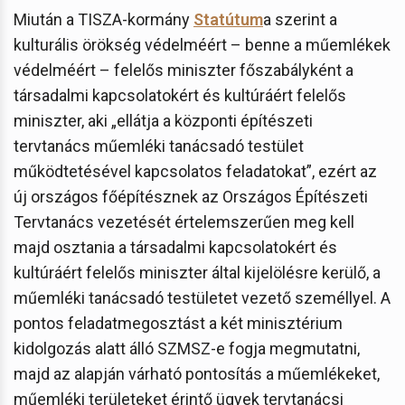
Miután a TISZA-kormány
Statútum
a szerint a
kulturális örökség védelméért – benne a műemlékek
védelméért – felelős miniszter főszabályként a
társadalmi kapcsolatokért és kultúráért felelős
miniszter, aki „ellátja a központi építészeti
tervtanács műemléki tanácsadó testület
működtetésével kapcsolatos feladatokat”, ezért az
új országos főépítésznek az Országos Építészeti
Tervtanács vezetését értelemszerűen meg kell
majd osztania a társadalmi kapcsolatokért és
kultúráért felelős miniszter által kijelölésre kerülő, a
műemléki tanácsadó testületet vezető személlyel. A
pontos feladatmegosztást a két minisztérium
kidolgozás alatt álló SZMSZ-e fogja megmutatni,
majd az alapján várható pontosítás a műemlékeket,
műemléki területeket érintő ügyek tervtanácsi