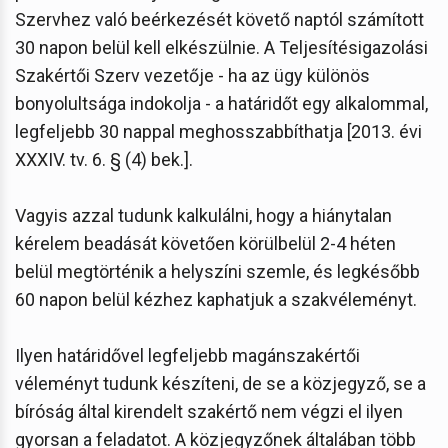
Szervhez való beérkezését követő naptól számított
30 napon belül kell elkészülnie. A Teljesítésigazolási
Szakértői Szerv vezetője - ha az ügy különös
bonyolultsága indokolja - a határidőt egy alkalommal,
legfeljebb 30 nappal meghosszabbíthatja [2013. évi
XXXIV. tv. 6. § (4) bek.].
Vagyis azzal tudunk kalkulálni, hogy a hiánytalan
kérelem beadását követően körülbelül 2-4 héten
belül megtörténik a helyszíni szemle, és legkésőbb
60 napon belül kézhez kaphatjuk a szakvéleményt.
Ilyen határidővel legfeljebb magánszakértői
véleményt tudunk készíteni, de se a közjegyző, se a
bíróság által kirendelt szakértő nem végzi el ilyen
gyorsan a feladatot. A közjegyzőnek általában több