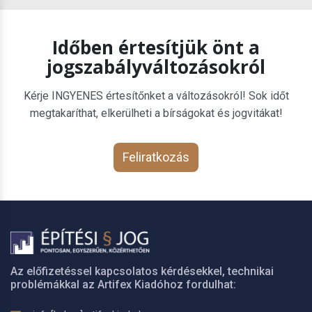
Időben értesítjük önt a
jogszabályváltozásokról
Kérje INGYENES értesítőnket a változásokról! Sok időt
megtakaríthat, elkerülheti a bírságokat és jogvitákat!
Feliratkozás
Az előfizetéssel kapcsolatos kérdésekkel, technikai
problémákkal az Artifex Kiadóhoz fordulhat: