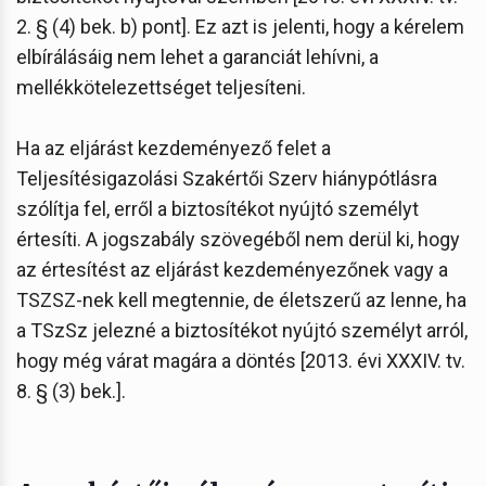
2. § (4) bek. b) pont]. Ez azt is jelenti, hogy a kérelem
elbírálásáig nem lehet a garanciát lehívni, a
mellékkötelezettséget teljesíteni.
Ha az eljárást kezdeményező felet a
Teljesítésigazolási Szakértői Szerv hiánypótlásra
szólítja fel, erről a biztosítékot nyújtó személyt
értesíti. A jogszabály szövegéből nem derül ki, hogy
az értesítést az eljárást kezdeményezőnek vagy a
TSZSZ-nek kell megtennie, de életszerű az lenne, ha
a TSzSz jelezné a biztosítékot nyújtó személyt arról,
hogy még várat magára a döntés [2013. évi XXXIV. tv.
8. § (3) bek.].