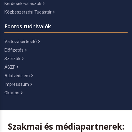
Kérdések-válaszok
Közbeszerzési Tudástár
Fontos tudnivalók
Változásértesítő
Előfizetés
Szerzők
ÁSZF
Adatvédelem
Impresszum
Oktatás
Szakmai és médiapartnerek: