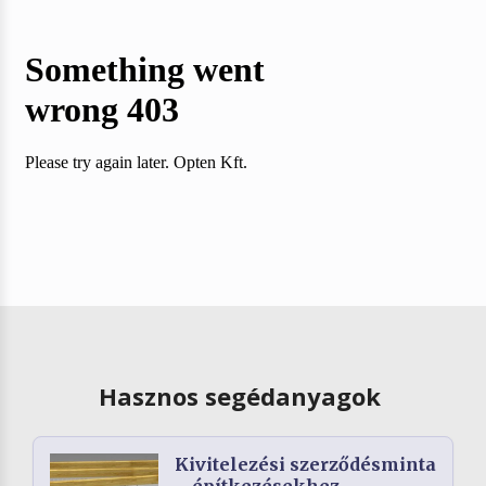
Hasznos segédanyagok
Kivitelezési szerződésminta
– építkezésekhez