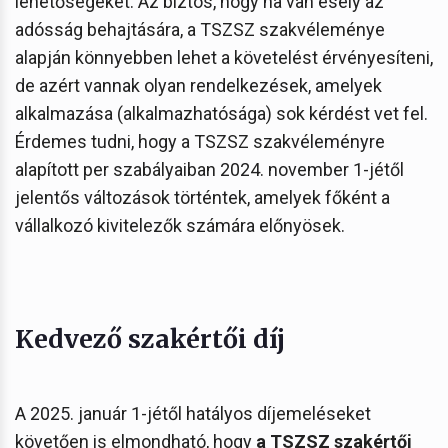
lehetőségeket. Az biztos, hogy ha van esély az
adósság behajtására, a TSZSZ szakvéleménye
alapján könnyebben lehet a követelést érvényesíteni,
de azért vannak olyan rendelkezések, amelyek
alkalmazása (alkalmazhatósága) sok kérdést vet fel.
Érdemes tudni, hogy a TSZSZ szakvéleményre
alapított per szabályaiban 2024. november 1-jétől
jelentős változások történtek, amelyek főként a
vállalkozó kivitelezők számára előnyösek.
Kedvező szakértői díj
A 2025. január 1-jétől hatályos díjemeléseket
követően is elmondható, hogy
a TSZSZ szakértői