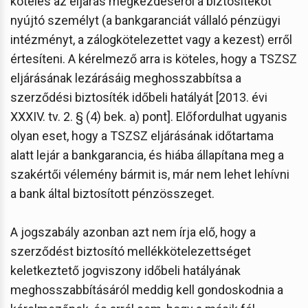
köteles az eljárás megkezdéséről a biztosítékot
nyújtó személyt (a bankgaranciát vállaló pénzügyi
intézményt, a zálogkötelezettet vagy a kezest) erről
értesíteni. A kérelmező arra is köteles, hogy a TSZSZ
eljárásának lezárásáig meghosszabbítsa a
szerződési biztosíték időbeli hatályát [2013. évi
XXXIV. tv. 2. § (4) bek. a) pont]. Előfordulhat ugyanis
olyan eset, hogy a TSZSZ eljárásának időtartama
alatt lejár a bankgarancia, és hiába állapítana meg a
szakértői vélemény bármit is, már nem lehet lehívni
a bank által biztosított pénzösszeget.
A jogszabály azonban azt nem írja elő, hogy a
szerződést biztosító mellékkötelezettséget
keletkeztető jogviszony időbeli hatályának
meghosszabbításáról meddig kell gondoskodnia a