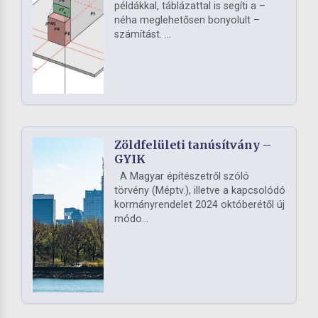
példákkal, táblázattal is segíti a –
néha meglehetősen bonyolult –
számítást. ...
Zöldfelületi tanúsítvány –
GYIK
A Magyar építészetről szóló
törvény (Méptv.), illetve a kapcsolódó
kormányrendelet 2024 októberétől új
módo...