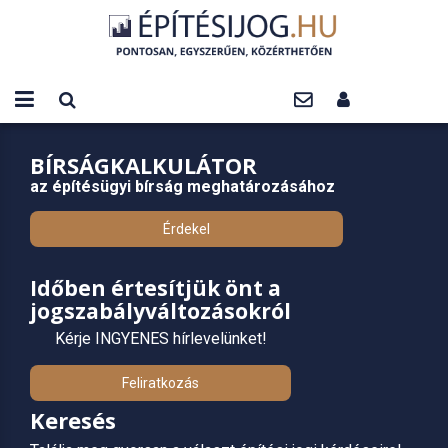
BÍRSÁGKALKULÁTOR
az építésügyi bírság meghatározásához
Érdekel
Időben értesítjük önt a
jogszabályváltozásokról
Kérje INGYENES hírlevelünket!
Feliratkozás
Keresés