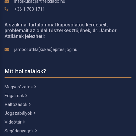
info[kukac]artifexkiado.hu
+36 1 783 1711
A szakmai tartalommal kapcsolatos kérdéseit,
problémáit az oldal főszerkesztőjének, dr. Jámbor
Attilának jelezheti:
jambor.attila[kukac]epitesijog.hu
Mit hol találok?
Magyarázatok
Fogalmak
Változások
Jogszabályok
Videótár
Segédanyagok