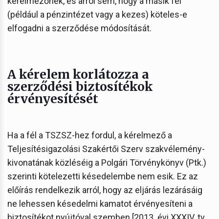
kérelmezőnek, és arról sem, hogy a másik fél
(például a pénzintézet vagy a kezes) köteles-e
elfogadni a szerződése módosítását.
A kérelem korlátozza a
szerződési biztosítékok
érvényesítését
Ha a fél a TSZSZ-hez fordul, a kérelmező a
Teljesítésigazolási Szakértői Szerv szakvélemény-
kivonatának közléséig a Polgári Törvénykönyv (Ptk.)
szerinti kötelezetti késedelembe nem esik. Ez az
előírás rendelkezik arról, hogy az eljárás lezárásáig
ne lehessen késedelmi kamatot érvényesíteni a
biztosítékot nyújtóval szemben [2013. évi XXXIV. tv.