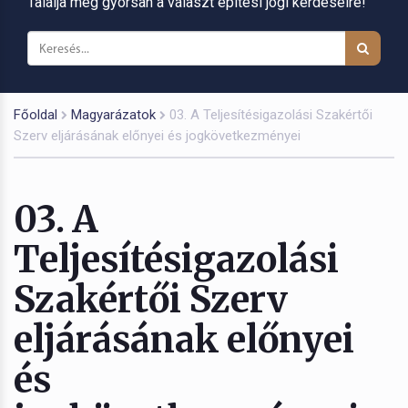
Találja meg gyorsan a választ építési jogi kérdéseire!
Főoldal
Magyarázatok
03. A Teljesítésigazolási Szakértői
Szerv eljárásának előnyei és jogkövetkezményei
03. A
Teljesítésigazolási
Szakértői Szerv
eljárásának előnyei
és