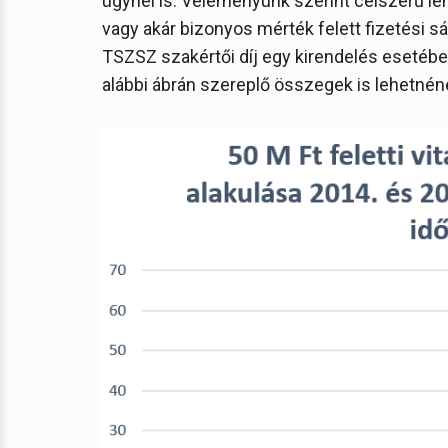
ügynél is. Véleményünk szerint célszerű len
vagy akár bizonyos mérték felett fizetési 
TSZSZ szakértői díj egy kirendelés esetében
alábbi ábrán szereplő összegek is lehetnén