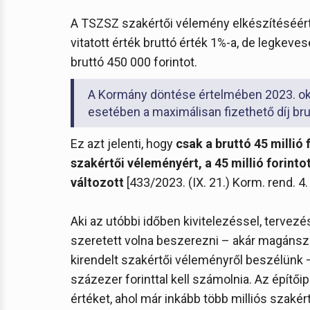
A TSZSZ szakértői vélemény elkészítéséért 
vitatott érték bruttó érték 1%-a, de legkeve
bruttó 450 000 forintot.
A Kormány döntése értelmében 2023. ok
esetében a maximálisan fizethető díj brut
Ez azt jelenti, hogy
csak a bruttó 45 millió f
szakértői véleményért, a 45 millió forinto
változott
[433/2023. (IX. 21.) Korm. rend. 4.
Aki az utóbbi időben kivitelezéssel, terve
szeretett volna beszerezni – akár magánszak
kirendelt szakértői véleményről beszélünk 
százezer forinttal kell számolnia. Az építőipa
értéket, ahol már inkább több milliós szakért