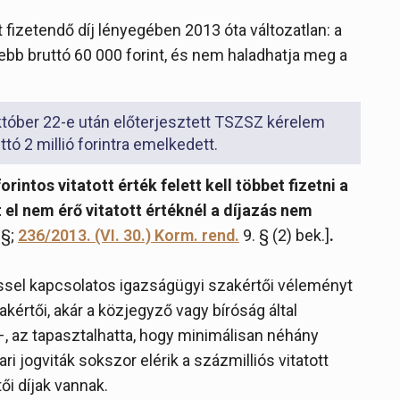
fizetendő díj lényegében 2013 óta változatlan: a
sebb bruttó 60 000 forint, és nem haladhatja meg a
tóber 22-e után előterjesztett TSZSZ kérelem
tó 2 millió forintra emelkedett.
orintos vitatott érték felett kell többet fizetni a
t el nem érő vitatott értéknél a díjazás nem
 §;
236/2013. (VI. 30.) Korm. rend.
9. § (2) bek.]
.
zéssel kapcsolatos igazságügyi szakértői véleményt
értői, akár a közjegyző vagy bíróság által
–, az tapasztalhatta, hogy minimálisan néhány
ri jogviták sokszor elérik a százmilliós vitatott
ői díjak vannak.