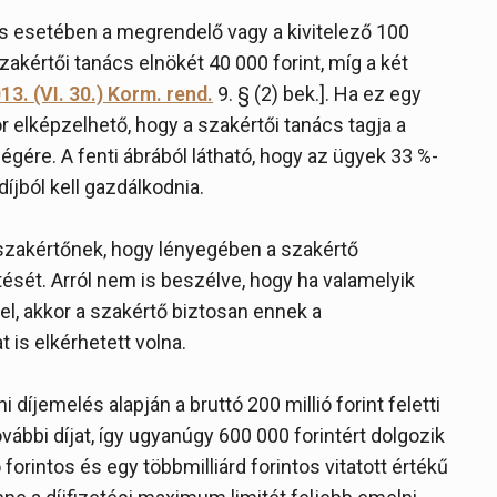
tés esetében a megrendelő vagy a kivitelező 100
szakértői tanács elnökét 40 000 forint, míg a két
3. (VI. 30.) Korm. rend.
9. § (2) bek.]. Ha ez egy
or elképzelhető, hogy a szakértői tanács tagja a
tségére. A fenti ábrából látható, hogy az ügyek 33 %-
íjból kell gazdálkodnia.
 szakértőnek, hogy lényegében a szakértő
sét. Arról nem is beszélve, hogy ha valamelyik
fel, akkor a szakértő biztosan ennek a
t is elkérhetett volna.
íjemelés alapján a bruttó 200 millió forint feletti
bbi díjat, így ugyanúgy 600 000 forintért dolgozik
 forintos és egy többmilliárd forintos vitatott értékű