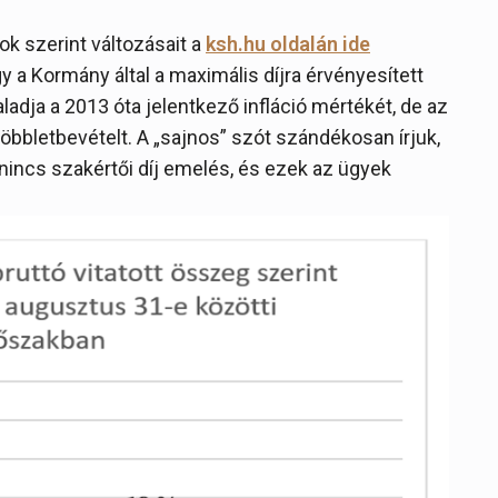
k szerint változásait a
ksh.hu oldalán ide
y a Kormány által a maximális díjra érvényesített
ja a 2013 óta jelentkező infláció mértékét, de az
bbletbevételt. A „sajnos” szót szándékosan írjuk,
l nincs szakértői díj emelés, és ezek az ügyek