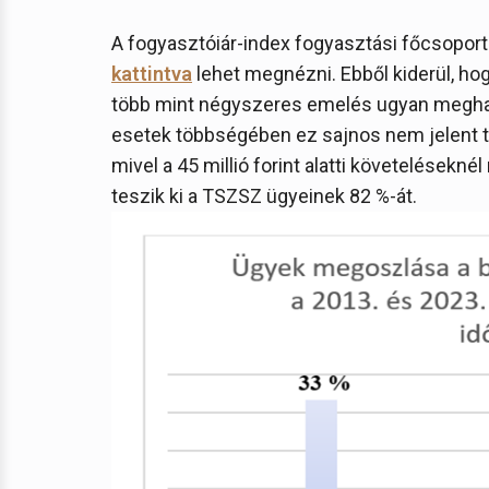
A fogyasztóiár-index fogyasztási főcsoporto
kattintva
lehet megnézni. Ebből kiderül, hog
több mint négyszeres emelés ugyan meghalad
esetek többségében ez sajnos nem jelent tö
mivel a 45 millió forint alatti követelésekné
teszik ki a TSZSZ ügyeinek 82 %-át.