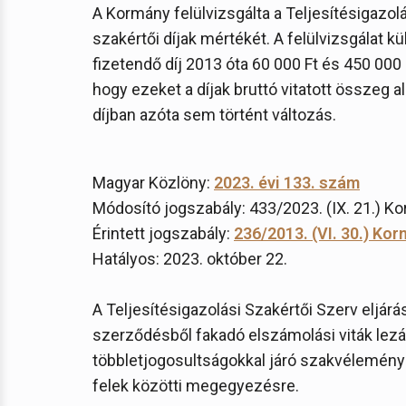
A Kormány felülvizsgálta a Teljesítésigazol
szakértői díjak mértékét. A felülvizsgálat k
fizetendő díj 2013 óta 60 000 Ft és 450 000 
hogy ezeket a díjak bruttó vitatott összeg a
díjban azóta sem történt változás.
Magyar Közlöny:
2023. évi 133. szám
Módosító jogszabály: 433/2023. (IX. 21.) Ko
Érintett jogszabály:
236/2013. (VI. 30.) Kor
Hatályos: 2023. október 22.
A Teljesítésigazolási Szakértői Szerv eljárá
szerződésből fakadó elszámolási viták lezár
többletjogosultságokkal járó szakvélemény
felek közötti megegyezésre.