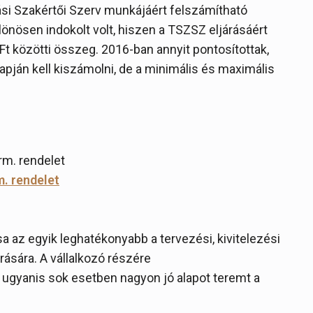
ási Szakértői Szerv munkájáért felszámítható
ülönösen indokolt volt, hiszen a TSZSZ eljárásáért
Ft közötti összeg. 2016-ban annyit pontosítottak,
lapján kell kiszámolni, de a minimális és maximális
rm. rendelet
m. rendelet
sa az egyik leghatékonyabb a tervezési, kivitelezési
ására. A vállalkozó részére
 ugyanis sok esetben nagyon jó alapot teremt a