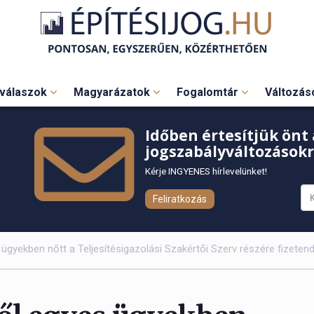
válaszok
Magyarázatok
Fogalomtár
Változá
Időben értesítjük önt 
jogszabályváltozásokr
Kérje INGYENES hírlevelünket!
Feliratkozás
ügyekben nőtt a Teljesítésigazolási Szakértői Szerv részére fizetend