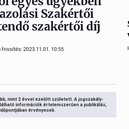
től egyes ügyekben
gazolási Szakértői
tendő szakértői díj
 frissítés: 2023.11.01. 10:55
b, mint 2 évvel ezelőtt született. A jogszabály-
lálható információk értelemszerűen a publikálás,
s időpontjában érvényesek.