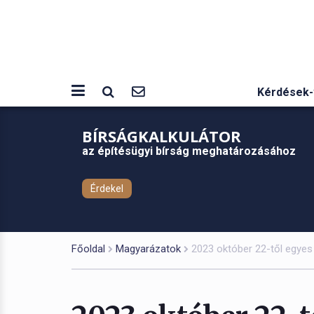
Kérdések-
BÍRSÁGKALKULÁTOR
az építésügyi bírság meghatározásához
Érdekel
Főoldal
Magyarázatok
2023 október 22-től egyes 