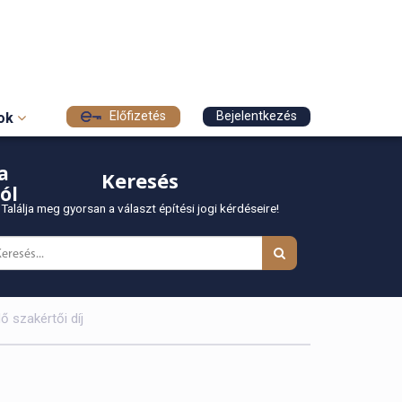
Előfizetés
Bejelentkezés
sok
a
Keresés
ól
Találja meg gyorsan a választ építési jogi kérdéseire!
ő szakértői díj