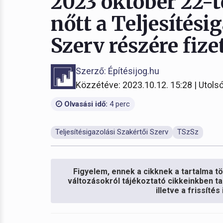
2023 október 22-
nőtt a Teljesítési
Szerv részére fize
Szerző: Építésijog.hu
Közzétéve: 2023.10.12. 15:28 | Utolsó
Olvasási idő:
4 perc
Teljesítésigazolási Szakértői Szerv
TSzSz
Figyelem, ennek a cikknek a tartalma töb
változásokról tájékoztató cikkeinkben ta
illetve a frissíté