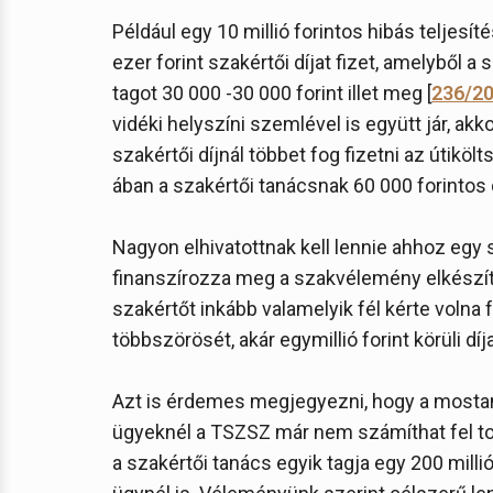
Például egy 10 millió forintos hibás teljesí
ezer forint szakértői díjat fizet, amelyből a 
tagot 30 000 -30 000 forint illet meg [
236/201
vidéki helyszíni szemlével is együtt jár, akk
szakértői díjnál többet fog fizetni az útiköl
ában a szakértői tanácsnak 60 000 forintos d
Nagyon elhivatottnak kell lennie ahhoz egy
finanszírozza meg a szakvélemény elkészíté
szakértőt inkább valamelyik fél kérte volna 
többszörösét, akár egymillió forint körüli díja
Azt is érdemes megjegyezni, hogy a mostani d
ügyeknél a TSZSZ már nem számíthat fel tová
a szakértői tanács egyik tagja egy 200 millió