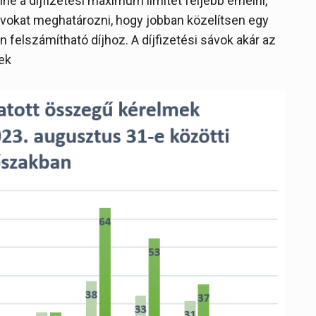
ne a díjfizetési maximum limitét feljebb emelni,
sávokat meghatározni, hogy jobban közelítsen egy
 felszámítható díjhoz. A díjfizetési sávok akár az
ek