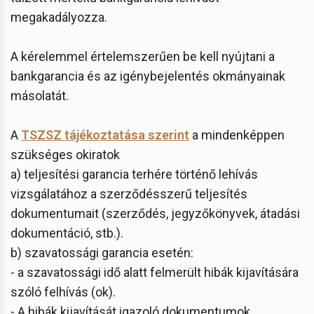
megakadályozza.
A kérelemmel értelemszerűen be kell nyújtani a
bankgarancia és az igénybejelentés okmányainak
másolatát.
A
TSZSZ tájékoztatása szerint
a mindenképpen
szükséges okiratok
a) teljesítési garancia terhére történő lehívás
vizsgálatához a szerződésszerű teljesítés
dokumentumait (szerződés, jegyzőkönyvek, átadási
dokumentáció, stb.).
b) szavatossági garancia esetén:
- a szavatossági idő alatt felmerült hibák kijavítására
szóló felhívás (ok).
- A hibák kijavítását igazoló dokumentumok.