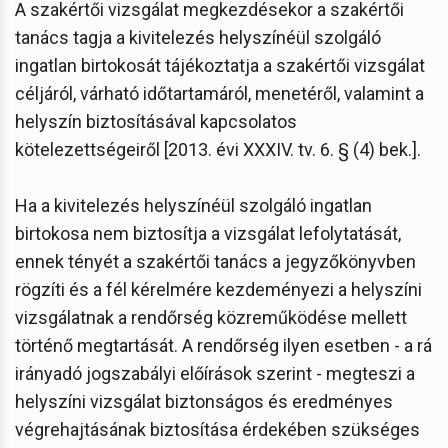
A szakértői vizsgálat megkezdésekor a szakértői
tanács tagja a kivitelezés helyszínéül szolgáló
ingatlan birtokosát tájékoztatja a szakértői vizsgálat
céljáról, várható időtartamáról, menetéről, valamint a
helyszín biztosításával kapcsolatos
kötelezettségeiről [2013. évi XXXIV. tv. 6. § (4) bek.].
Ha a kivitelezés helyszínéül szolgáló ingatlan
birtokosa nem biztosítja a vizsgálat lefolytatását,
ennek tényét a szakértői tanács a jegyzőkönyvben
rögzíti és a fél kérelmére kezdeményezi a helyszíni
vizsgálatnak a rendőrség közreműködése mellett
történő megtartását. A rendőrség ilyen esetben - a rá
irányadó jogszabályi előírások szerint - megteszi a
helyszíni vizsgálat biztonságos és eredményes
végrehajtásának biztosítása érdekében szükséges