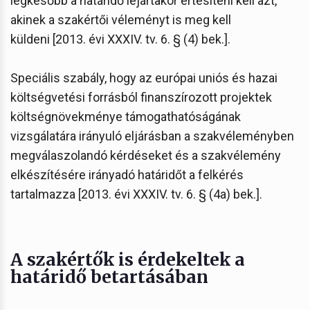
legkésőbb a határidő lejártakor értesíteni kell azt,
akinek a szakértői véleményt is meg kell
küldeni [2013. évi XXXIV. tv. 6. § (4) bek.].
Speciális szabály, hogy az európai uniós és hazai
költségvetési forrásból finanszírozott projektek
költségnövekménye támogathatóságának
vizsgálatára irányuló eljárásban a szakvéleményben
megválaszolandó kérdéseket és a szakvélemény
elkészítésére irányadó határidőt a felkérés
tartalmazza [2013. évi XXXIV. tv. 6. § (4a) bek.].
A szakértők is érdekeltek a
határidő betartásában