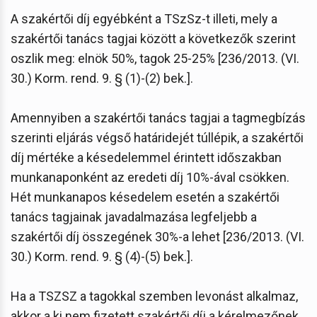
A szakértői díj egyébként a TSzSz-t illeti, mely a
szakértői tanács tagjai között a következők szerint
oszlik meg: elnök 50%, tagok 25-25% [236/2013. (VI.
30.) Korm. rend. 9. § (1)-(2) bek.].
Amennyiben a szakértői tanács tagjai a tagmegbízás
szerinti eljárás végső határidejét túllépik, a szakértői
díj mértéke a késedelemmel érintett időszakban
munkanaponként az eredeti díj 10%-ával csökken.
Hét munkanapos késedelem esetén a szakértői
tanács tagjainak javadalmazása legfeljebb a
szakértői díj összegének 30%-a lehet [236/2013. (VI.
30.) Korm. rend. 9. § (4)-(5) bek.].
Ha a TSZSZ a tagokkal szemben levonást alkalmaz,
akkor a ki nem fizetett szakértői díj a kérelmezőnek