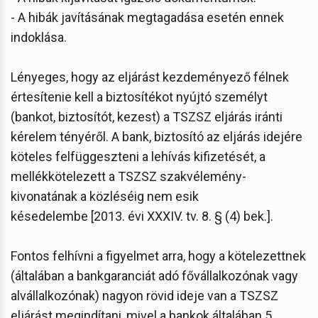
- A hibák javításának megtagadása esetén ennek
indoklása.
Lényeges, hogy az eljárást kezdeményező félnek
értesítenie kell a biztosítékot nyújtó személyt
(bankot, biztosítót, kezest) a TSZSZ eljárás iránti
kérelem tényéről. A bank, biztosító az eljárás idejére
köteles felfüggeszteni a lehívás kifizetését, a
mellékkötelezett a TSZSZ szakvélemény-
kivonatának a közléséig nem esik
késedelembe [2013. évi XXXIV. tv. 8. § (4) bek.].
Fontos felhívni a figyelmet arra, hogy a kötelezettnek
(általában a bankgaranciát adó fővállalkozónak vagy
alvállalkozónak) nagyon rövid ideje van a TSZSZ
eljárást megindítani, mivel a bankok általában 5