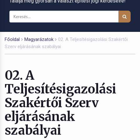
Találja meg gyorsan a választ építési jogi kérdéseire!
Főoldal
Magyarázatok
02. A Teljesítésigazolási Szakértői
Szerv eljárásának szabályai
02. A
Teljesítésigazolási
Szakértői Szerv
eljárásának
szabályai