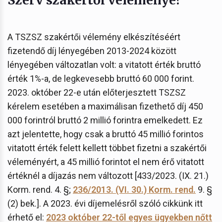
A TSZSZ szakértői vélemény elkészítéséért
fizetendő díj lényegében 2013-2024 között
lényegében változatlan volt: a vitatott érték bruttó
érték 1%-a, de legkevesebb bruttó 60 000 forint.
2023. október 22-e után előterjesztett TSZSZ
kérelem esetében a maximálisan fizethető díj 450
000 forintról bruttó 2 millió forintra emelkedett. Ez
azt jelentette, hogy csak a bruttó 45 millió forintos
vitatott érték felett kellett többet fizetni a szakértői
véleményért, a 45 millió forintot el nem érő vitatott
értéknél a díjazás nem változott [433/2023. (IX. 21.)
Korm. rend. 4. §;
236/2013. (VI. 30.) Korm. rend.
9. §
(2) bek.]. A 2023. évi díjemelésről szóló cikkünk itt
érhető el:
2023 október 22-től egyes ügyekben nőtt