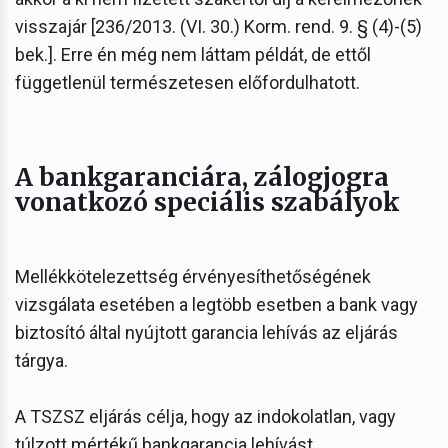
visszajár [236/2013. (VI. 30.) Korm. rend. 9. § (4)-(5)
bek.]. Erre én még nem láttam példát, de ettől
függetlenül természetesen előfordulhatott.
A bankgaranciára, zálogjogra
vonatkozó speciális szabályok
Mellékkötelezettség érvényesíthetőségének
vizsgálata esetében a legtöbb esetben a bank vagy
biztosító által nyújtott garancia lehívás az eljárás
tárgya.
A TSZSZ eljárás célja, hogy az indokolatlan, vagy
túlzott mértékű bankgarancia lehívást