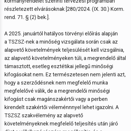
kormányrendelet szerinti tervezési programban
részletezett elvárásoknak [280/2024. (IX. 30.) Korm.
rend. 71. § (2) bek.].
A 2025. januártól hatályos törvényi előírás alapján
a TSZSZ-nek a minőség vizsgálata során csak az
alapvető követelmények teljesülését kell vizsgálnia,
az alapvető követelményeken túli, a megrendelő által
támasztott, esetleg esztétikai jellegű minőségi
kifogásokat nem. Ez természetesen nem jelenti azt,
hogy a szerződésnek nem megfelelő munka
megfelelővé válik, de a megrendelői minőségi
kifogást csak magánszakértői vagy a perben
kirendelt szakértői véleménnnyel lehet igazolni. A
TSZSZ szakvélemény az alapvető
követelményeknek megfelelő teljesítés után járó