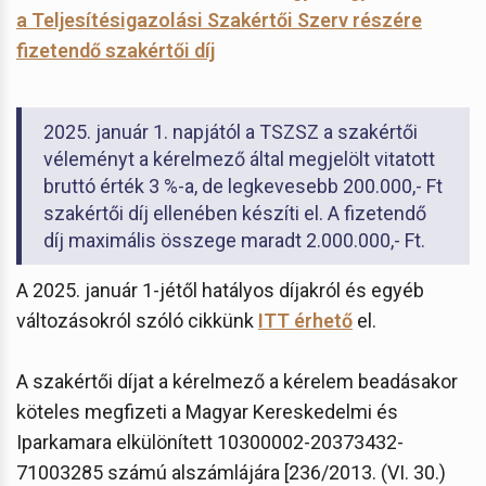
a Teljesítésigazolási Szakértői Szerv részére
fizetendő szakértői díj
2025. január 1. napjától a TSZSZ a szakértői
véleményt a kérelmező által megjelölt vitatott
bruttó érték 3 %-a, de legkevesebb 200.000,- Ft
szakértői díj ellenében készíti el. A fizetendő
díj maximális összege maradt 2.000.000,- Ft.
A 2025. január 1-jétől hatályos díjakról és egyéb
változásokról szóló cikkünk
ITT érhető
el.
A szakértői díjat a kérelmező a kérelem beadásakor
köteles megfizeti a Magyar Kereskedelmi és
Iparkamara elkülönített 10300002-20373432-
71003285 számú alszámlájára [236/2013. (VI. 30.)