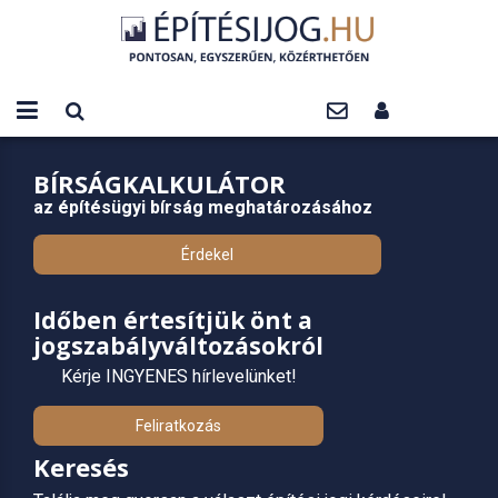
BÍRSÁGKALKULÁTOR
az építésügyi bírság meghatározásához
Érdekel
Időben értesítjük önt a
jogszabályváltozásokról
Kérje INGYENES hírlevelünket!
Feliratkozás
Keresés