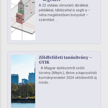
A 22 oldalas útmutató ábrákkal,
példákkal, táblázattal is segíti a –
néha meglehetősen bonyolult –
számítást. ...
Zöldfelületi tanúsítvány –
GYIK
A Magyar építészetről szóló
törvény (Méptv.), illetve a kapcsolódó
kormányrendelet 2024 októberétől új
módo...