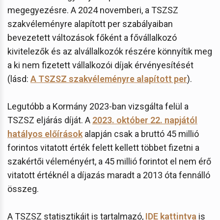
megegyezésre. A 2024 novemberi, a TSZSZ
szakvéleményre alapított per szabályaiban
bevezetett változások főként a fővállalkozó
kivitelezők és az alvállalkozók részére könnyítik meg
a ki nem fizetett vállalkozói díjak érvényesítését
(lásd:
A TSZSZ szakvéleményre alapított per
).
Legutóbb a Kormány 2023-ban vizsgálta felül a
TSZSZ eljárás díját. A
2023. október 22. napjától
hatályos előírások
alapján csak a bruttó 45 millió
forintos vitatott érték felett kellett többet fizetni a
szakértői véleményért, a 45 millió forintot el nem érő
vitatott értéknél a díjazás maradt a 2013 óta fennálló
összeg.
A TSZSZ statisztikáit is tartalmazó,
IDE kattintva
is