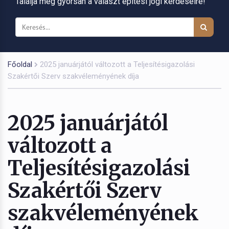
Találja meg gyorsan a választ építési jogi kérdéseire!
Főoldal
2025 januárjától változott a Teljesítésigazolási
Szakértői Szerv szakvéleményének díja
2025 januárjától
változott a
Teljesítésigazolási
Szakértői Szerv
szakvéleményének