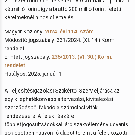
200 ezer forintra emelkedett. A maximális díj maradt
kétmillió forint, így a bruttó 200 millió forint feletti
kérelmeknél nincs díjemelés.
Magyar Közlöny:
2024. évi 114. szám
Módosító jogszabály: 331/2024. (XI. 14.) Korm.
rendelet
Érintett jogszabály:
236/2013. (VI. 30.) Korm.
rendelet
Hatályos: 2025. január 1.
A Teljesítésigazolási Szakértői Szerv eljárása az
egyik leghatékonyabb a tervezési, kivitelezési
szerződésből fakadó elszámolási viták
rendezésére. A felek részére
többletjogosultságokkal járó szakvélemény ugyanis
sok esetben nagyon jó alapot teremt a felek közötti