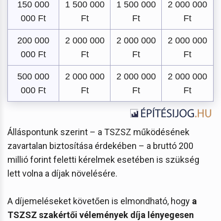
150 000
1 500 000
1 500 000
2 000 000
000 Ft
Ft
Ft
Ft
200 000
2 000 000
2 000 000
2 000 000
000 Ft
Ft
Ft
Ft
500 000
2 000 000
2 000 000
2 000 000
000 Ft
Ft
Ft
Ft
Álláspontunk szerint – a TSZSZ működésének
zavartalan biztosítása érdekében – a bruttó 200
millió forint feletti kérelmek esetében is szükség
lett volna a díjak növelésére.
A díjemeléseket követően is elmondható, hogy
a
TSZSZ szakértői vélemények díja lényegesen