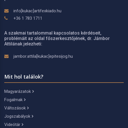
info[kukac]artifexkiado.hu
+36 1 783 1711
A szakmai tartalommal kapcsolatos kérdéseit,
problémáit az oldal főszerkesztőjének, dr. Jámbor
Attilának jelezheti:
jambor.attila[kukac]epitesijog.hu
Mit hol találok?
Magyarázatok
Fogalmak
Változások
Jogszabályok
Videótár