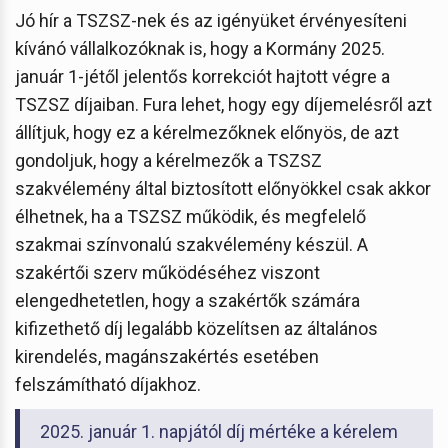
Jó hír a TSZSZ-nek és az igényüket érvényesíteni
kívánó vállalkozóknak is, hogy a Kormány 2025.
január 1-jétől jelentős korrekciót hajtott végre a
TSZSZ díjaiban. Fura lehet, hogy egy díjemelésről azt
állítjuk, hogy ez a kérelmezőknek előnyös, de azt
gondoljuk, hogy a kérelmezők a TSZSZ
szakvélemény által biztosított előnyökkel csak akkor
élhetnek, ha a TSZSZ működik, és megfelelő
szakmai színvonalú szakvélemény készül. A
szakértői szerv működéséhez viszont
elengedhetetlen, hogy a szakértők számára
kifizethető díj legalább közelítsen az általános
kirendelés, magánszakértés esetében
felszámítható díjakhoz.
2025. január 1. napjától díj mértéke a kérelem