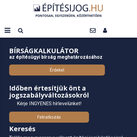
BÍRSÁGKALKULÁTOR
az építésügyi bírság meghatározásához
Érdekel
Időben értesítjük önt a
jogszabályváltozásokról
Kérje INGYENES hírlevelünket!
Feliratkozás
Keresés