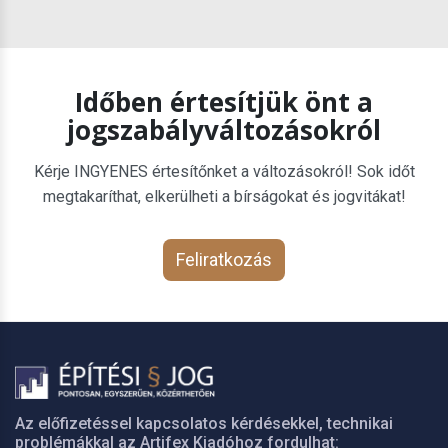
Időben értesítjük önt a
jogszabályváltozásokról
Kérje INGYENES értesítőnket a változásokról! Sok időt
megtakaríthat, elkerülheti a bírságokat és jogvitákat!
Feliratkozás
Az előfizetéssel kapcsolatos kérdésekkel, technikai
problémákkal az Artifex Kiadóhoz fordulhat: