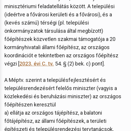
minisztériumi feladatellátás között. A települési
(ideértve a fővárosi kerületi és a fővárosi), és a
(kevés számú) térségi (pl. települési
önkormányzatok társulása által megbízott)
főépítészek közvetlen szakmai támogatója a 20
kormányhivatali állami főépítész, az országos
koordinációt e tekintetben az országos főépítész
végzi [
2023. évi C. tv.
54. § (2) bek. c) pont].
A Méptv. szerint a településfejlesztésért és
településrendezésért felelős miniszter (vagyis a
közlekedési és beruházási miniszter) az országos
főépítészen keresztül
a) ellátja az országos tájépítész, a balatoni
főtájépítész, az állami főépítészek, a területi
építészeti és településrendezési tervtanácsok,