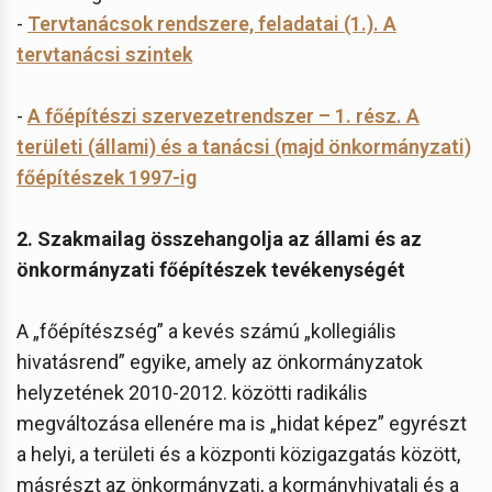
-
Tervtanácsok rendszere, feladatai (1.). A
tervtanácsi szintek
-
A főépítészi szervezetrendszer – 1. rész. A
területi (állami) és a tanácsi (majd önkormányzati)
főépítészek 1997-ig
2. Szakmailag összehangolja az állami és az
önkormányzati főépítészek tevékenységét
A „főépítészség” a kevés számú „kollegiális
hivatásrend” egyike, amely az önkormányzatok
helyzetének 2010-2012. közötti radikális
megváltozása ellenére ma is „hidat képez” egyrészt
a helyi, a területi és a központi közigazgatás között,
másrészt az önkormányzati, a kormányhivatali és a