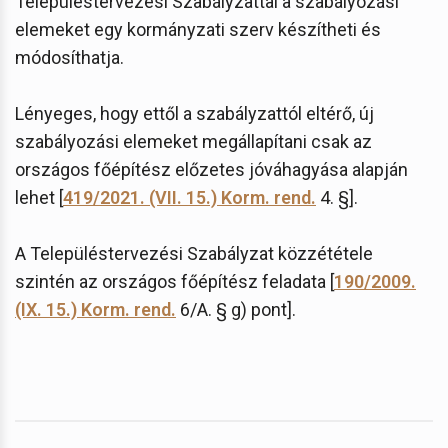
Településtervezési Szabályzattal a szabályozási
elemeket egy kormányzati szerv készítheti és
módosíthatja.
Lényeges, hogy ettől a szabályzattól eltérő, új
szabályozási elemeket megállapítani csak az
országos főépítész előzetes jóváhagyása alapján
lehet [
419/2021. (VII. 15.) Korm. rend.
4. §].
A Településtervezési Szabályzat közzététele
szintén az országos főépítész feladata [
190/2009.
(IX. 15.) Korm. rend.
6/A. § g) pont].