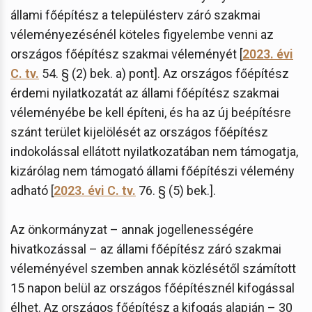
állami főépítész a településterv záró szakmai
véleményezésénél köteles figyelembe venni az
országos főépítész szakmai véleményét [
2023. évi
C. tv.
54. § (2) bek. a) pont]. Az országos főépítész
érdemi nyilatkozatát az állami főépítész szakmai
véleményébe be kell építeni, és ha az új beépítésre
szánt terület kijelölését az országos főépítész
indokolással ellátott nyilatkozatában nem támogatja,
kizárólag nem támogató állami főépítészi vélemény
adható [
2023. évi C. tv.
76. § (5) bek.].
Az önkormányzat – annak jogellenességére
hivatkozással – az állami főépítész záró szakmai
véleményével szemben annak közlésétől számított
15 napon belül az országos főépítésznél kifogással
élhet. Az országos főépítész a kifogás alapján – 30