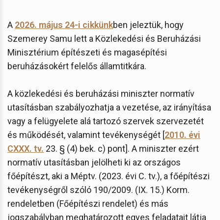
A
2026. május 24-i cikkünk
ben jeleztük, hogy
Szemerey Samu lett a Közlekedési és Beruházási
Minisztérium építészeti és magasépítési
beruházásokért felelős államtitkára.
A közlekedési és beruházási miniszter normatív
utasításban szabályozhatja a vezetése, az irányítása
vagy a felügyelete alá tartozó szervek szervezetét
és működését, valamint tevékenységét [
2010. évi
CXXX. tv.
23. § (4) bek. c) pont]. A miniszter ezért
normatív utasításban jelölheti ki az országos
főépítészt, aki a Méptv. (2023. évi C. tv.), a főépítészi
tevékenységről szóló 190/2009. (IX. 15.) Korm.
rendeletben (Főépítészi rendelet) és más
jogszabályban meghatározott egyes feladatait látja