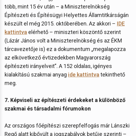
több, mint 15 év után – a Miniszterelnökség
Építészeti és Építésügyi Helyettes Államtitkárságán
készült el még 2015. októberében. Az akkori –
IDE
kattintva
elérhető – miniszteri köszöntő szerint
(Lázár János volt a Miniszterelnökség és az ÉKM
tárcavezetője is) ez a dokumentum „megalapozza
az elkövetkező évtizedekben Magyarország
építészeti irányelveit”. A 152 oldalas, igényes
kialakítású szakmai anyag
ide kattintva
tekinthető
meg.
7. Képviseli az építészeti érdekeket a különböző
szakmai és társadalmi fórumokon
Az országos főépítészi szerepfelfogás már Lánszki
Regő alatt kibővült a jogszabályok betűje szerinti –