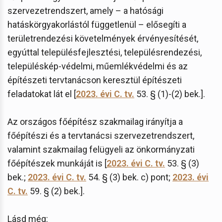
szervezetrendszert, amely – a hatósági
hatáskörgyakorlástól függetlenül – elősegíti a
területrendezési követelmények érvényesítését,
egyúttal településfejlesztési, településrendezési,
településkép-védelmi, műemlékvédelmi és az
építészeti tervtanácson keresztül építészeti
feladatokat lát el [
2023. évi C. tv.
53. § (1)-(2) bek.].
Az országos főépítész szakmailag irányítja a
főépítészi és a tervtanácsi szervezetrendszert,
valamint szakmailag felügyeli az önkormányzati
főépítészek munkáját is [
2023. évi C. tv.
53. § (3)
bek.;
2023. évi C. tv.
54. § (3) bek. c) pont;
2023. évi
C. tv.
59. § (2) bek.].
Lásd még: