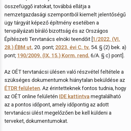
összefüggő iratokat, továbbá ellátja a
nemzetgazdasági szempontból kiemelt jelentőségű
ügy tárgyát képező építmény esetében a
tervpályázati bíráló bizottság és az Országos
Építészeti Tervtanács elnöki teendőit [
1/2022. (VI.
28.) ÉBM ut.
20. pont;
2023. évi C. tv.
54. § (2) bek. a)
pont;
190/2009. (IX. 15.) Korm. rend.
6/A. § c) pont].
Az OÉT tervtanácsi ülésen való részvétel feltétele a
szükséges dokumentumok hiánytalan beküldése az
ÉTDR felületen
. Az érintetteknek fontos tudnia, hogy
az OÉT online felületén
IDE kattintva
megtalálható
az a pontos időpont, amely időpontig az adott
tervtanácsi ülést megelőzően be kell küldeni a
terveket, dokumentumokat.