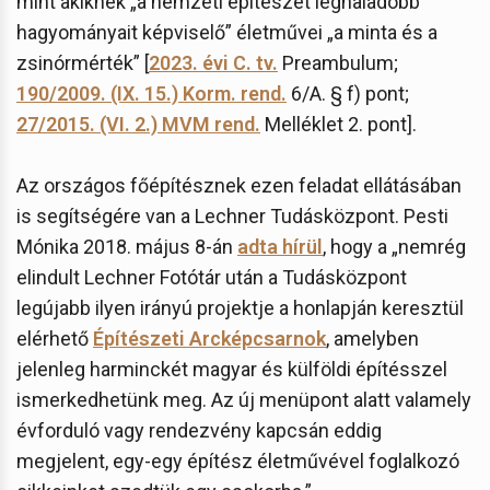
mint akiknek „a nemzeti építészet leghaladóbb
hagyományait képviselő” életművei „a minta és a
zsinórmérték” [
2023. évi C. tv.
Preambulum;
190/2009. (IX. 15.) Korm. rend.
6/A. § f) pont;
27/2015. (VI. 2.) MVM rend.
Melléklet 2. pont].
Az országos főépítésznek ezen feladat ellátásában
is segítségére van a Lechner Tudásközpont. Pesti
Mónika 2018. május 8-án
adta hírül
, hogy a „nemrég
elindult Lechner Fotótár után a Tudásközpont
legújabb ilyen irányú projektje a honlapján keresztül
elérhető
Építészeti Arcképcsarnok
, amelyben
jelenleg harminckét magyar és külföldi építésszel
ismerkedhetünk meg. Az új menüpont alatt valamely
évforduló vagy rendezvény kapcsán eddig
megjelent, egy-egy építész életművével foglalkozó