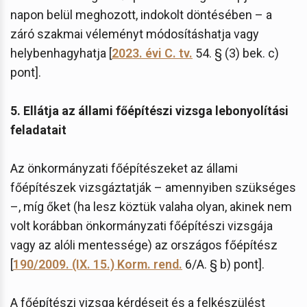
napon belül meghozott, indokolt döntésében – a
záró szakmai véleményt módosításhatja vagy
helybenhagyhatja [
2023. évi C. tv.
54. § (3) bek. c)
pont].
5. Ellátja az állami főépítészi vizsga lebonyolítási
feladatait
Az önkormányzati főépítészeket az állami
főépítészek vizsgáztatják – amennyiben szükséges
–, míg őket (ha lesz köztük valaha olyan, akinek nem
volt korábban önkormányzati főépítészi vizsgája
vagy az alóli mentessége) az országos főépítész
[
190/2009. (IX. 15.) Korm. rend.
6/A. § b) pont].
A főépítészi vizsga kérdéseit és a felkészülést