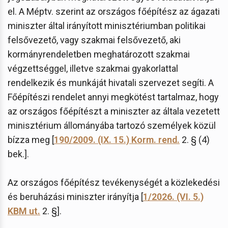
el. A Méptv. szerint az országos főépítész az ágazati
miniszter által irányított minisztériumban politikai
felsővezető, vagy szakmai felsővezető, aki
kormányrendeletben meghatározott szakmai
végzettséggel, illetve szakmai gyakorlattal
rendelkezik és munkáját hivatali szervezet segíti. A
Főépítészi rendelet annyi megkötést tartalmaz, hogy
az országos főépítészt a miniszter az általa vezetett
minisztérium állományába tartozó személyek közül
bízza meg [
190/2009. (IX. 15.) Korm. rend.
2. § (4)
bek.].
Az országos főépítész tevékenységét a közlekedési
és beruházási miniszter irányítja [
1/2026. (VI. 5.)
KBM ut.
2. §].