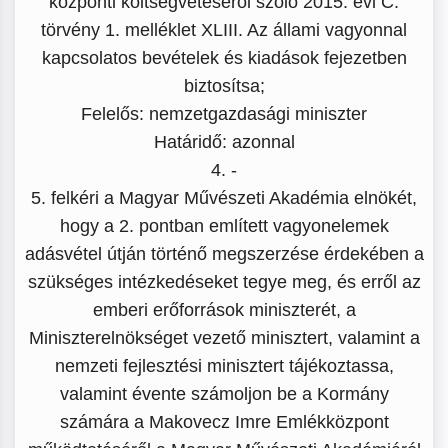
központi költségvetéséről szóló 2015. évi C.
törvény 1. melléklet XLIII. Az állami vagyonnal
kapcsolatos bevételek és kiadások fejezetben
biztosítsa;
Felelős: nemzetgazdasági miniszter
Határidő: azonnal
4. -
5. felkéri a Magyar Művészeti Akadémia elnökét,
hogy a 2. pontban említett vagyonelemek
adásvétel útján történő megszerzése érdekében a
szükséges intézkedéseket tegye meg, és erről az
emberi erőforrások miniszterét, a
Miniszterelnökséget vezető minisztert, valamint a
nemzeti fejlesztési minisztert tájékoztassa,
valamint évente számoljon be a Kormány
számára a Makovecz Imre Emlékközpont