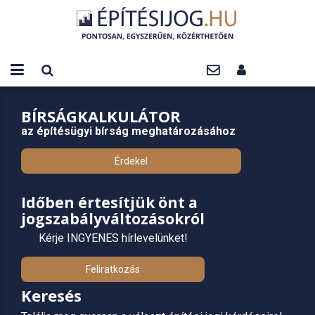
BÍRSÁGKALKULÁTOR
az építésügyi bírság meghatározásához
Érdekel
Időben értesítjük önt a
jogszabályváltozásokról
Kérje INGYENES hírlevelünket!
Feliratkozás
Keresés