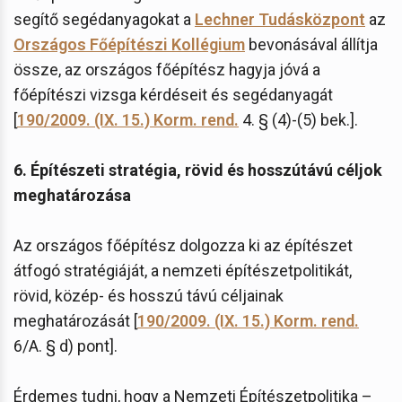
segítő segédanyagokat a
Lechner Tudásközpont
az
Országos Főépítészi Kollégium
bevonásával állítja
össze, az országos főépítész hagyja jóvá a
főépítészi vizsga kérdéseit és segédanyagát
[
190/2009. (IX. 15.) Korm. rend.
4. § (4)-(5) bek.].
6. Építészeti stratégia, rövid és hosszútávú céljok
meghatározása
Az országos főépítész dolgozza ki az építészet
átfogó stratégiáját, a nemzeti építészetpolitikát,
rövid, közép- és hosszú távú céljainak
meghatározását [
190/2009. (IX. 15.) Korm. rend.
6/A. § d) pont].
Érdemes tudni, hogy a Nemzeti Építészetpolitika –