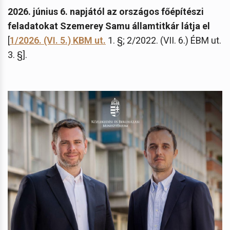
2026. június 6. napjától az országos főépítészi
feladatokat Szemerey Samu államtitkár látja el
[
1/2026. (VI. 5.) KBM ut.
1. §; 2/2022. (VII. 6.) ÉBM ut.
3. §].