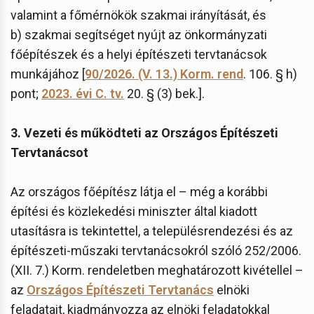
valamint a főmérnökök szakmai irányítását, és
b) szakmai segítséget nyújt az önkormányzati
főépítészek és a helyi építészeti tervtanácsok
munkájához [
90/2026. (V. 13.) Korm. rend
. 106. § h)
pont;
2023. évi C. tv.
20. § (3) bek.].
3. Vezeti és működteti az Országos Építészeti
Tervtanácsot
Az országos főépítész látja el – még a korábbi
építési és közlekedési miniszter által kiadott
utasításra is tekintettel, a településrendezési és az
építészeti-műszaki tervtanácsokról szóló 252/2006.
(XII. 7.) Korm. rendeletben meghatározott kivétellel –
az
Országos Építészeti Tervtanács
elnöki
feladatait, kiadmányozza az elnöki feladatokkal