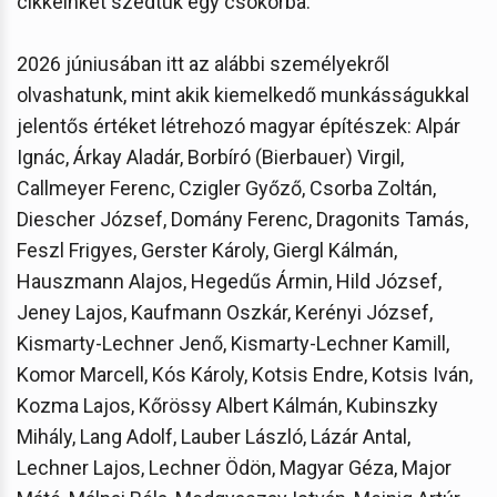
cikkeinket szedtük egy csokorba.”
2026 júniusában itt az alábbi személyekről
olvashatunk, mint akik kiemelkedő munkásságukkal
jelentős értéket létrehozó magyar építészek: Alpár
Ignác, Árkay Aladár, Borbíró (Bierbauer) Virgil,
Callmeyer Ferenc, Czigler Győző, Csorba Zoltán,
Diescher József, Domány Ferenc, Dragonits Tamás,
Feszl Frigyes, Gerster Károly, Giergl Kálmán,
Hauszmann Alajos, Hegedűs Ármin, Hild József,
Jeney Lajos, Kaufmann Oszkár, Kerényi József,
Kismarty-Lechner Jenő, Kismarty-Lechner Kamill,
Komor Marcell, Kós Károly, Kotsis Endre, Kotsis Iván,
Kozma Lajos, Kőrössy Albert Kálmán, Kubinszky
Mihály, Lang Adolf, Lauber László, Lázár Antal,
Lechner Lajos, Lechner Ödön, Magyar Géza, Major