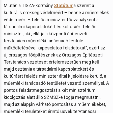
Miután a TISZA-kormány
Statútum
a szerint a
kulturális örökség védelméért – benne a műemlékek
védelméért – felelős miniszter főszabályként a
társadalmi kapcsolatokért és kultúráért felelős
miniszter, aki „ellátja a központi építészeti
tervtanács műemléki tanácsadó testület
működtetésével kapcsolatos feladatokat”, ezért az
új országos főépítésznek az Országos Építészeti
Tervtanács vezetését értelemszerűen meg kell
majd osztania a társadalmi kapcsolatokért és
kultúráért felelős miniszter által kijelölésre kerülő, a
műemléki tanácsadó testületet vezető személlyel. A
pontos feladatmegosztást a két minisztérium
kidolgozás alatt álló SZMSZ-e fogja megmutatni,
majd az alapján várható pontosítás a műemlékeket,
műemléki területeket érintő ügyek tervtanácsi