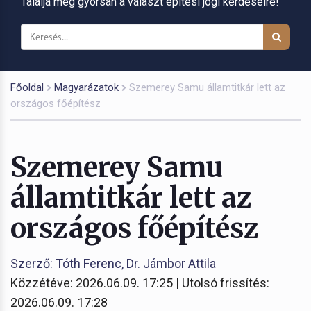
Találja meg gyorsan a választ építési jogi kérdéseire!
Főoldal
Magyarázatok
Szemerey Samu államtitkár lett az
országos főépítész
Szemerey Samu
államtitkár lett az
országos főépítész
Szerző: Tóth Ferenc, Dr. Jámbor Attila
Közzétéve: 2026.06.09. 17:25 | Utolsó frissítés:
2026.06.09. 17:28