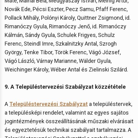
Máté, Málnai Béla, Medgyaszay István, Meinig Artúr,
Novák Ede, Pécsi Eszter, Pecz Samu, Pfaff Ferenc,
Pollack Mihály, Polónyi Károly, Quittner Zsigmond, id.
Rimanóczy Gyula, Rimanóczy Jenő, id. Rimanóczy
Kálmán, Sándy Gyula, Schulek Frigyes, Schulz
Ferenc, Steindl Imre, Szkalnitzky Antal, Szrogh
György, Tenke Tibor, Török Ferenc, Vágó József,
Vágó László, Várnay Marianne, Wälder Gyula,
Weichinger Károly, Wéber Antal és Zielinski Szilárd.
9. A Településtervezési Szabályzat közzététele
A
Településtervezési Szabályzat
a településtervek,
a településképi rendelet, valamint az egyes sajátos
jogintézmények összeállításának műszaki elvárásait
és egyeztetésük technikai szabályait tartalmazza. A