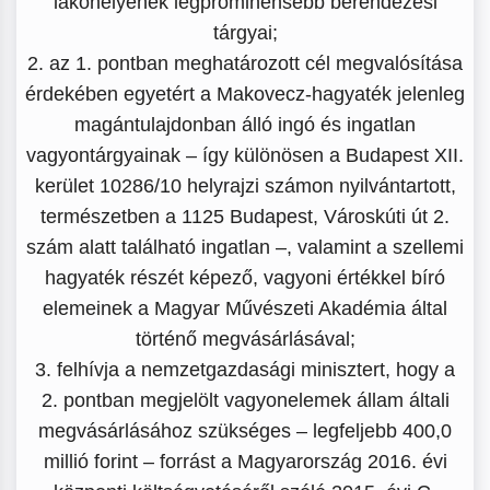
lakóhelyének legprominensebb berendezési
tárgyai;
2. az 1. pontban meghatározott cél megvalósítása
érdekében egyetért a Makovecz-hagyaték jelenleg
magántulajdonban álló ingó és ingatlan
vagyontárgyainak – így különösen a Budapest XII.
kerület 10286/10 helyrajzi számon nyilvántartott,
természetben a 1125 Budapest, Városkúti út 2.
szám alatt található ingatlan –, valamint a szellemi
hagyaték részét képező, vagyoni értékkel bíró
elemeinek a Magyar Művészeti Akadémia által
történő megvásárlásával;
3. felhívja a nemzetgazdasági minisztert, hogy a
2. pontban megjelölt vagyonelemek állam általi
megvásárlásához szükséges – legfeljebb 400,0
millió forint – forrást a Magyarország 2016. évi