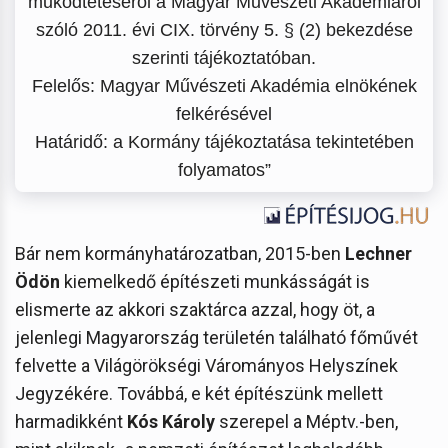
működtetéséről a Magyar Művészeti Akadémiáról
szóló 2011. évi CIX. törvény 5. § (2) bekezdése
szerinti tájékoztatóban.
Felelős: Magyar Művészeti Akadémia elnökének
felkérésével
Határidő: a Kormány tájékoztatása tekintetében
folyamatos”
Bár nem kormányhatározatban, 2015-ben
Lechner
Ödön
kiemelkedő építészeti munkásságát is
elismerte az akkori szaktárca azzal, hogy öt, a
jelenlegi Magyarország területén található főművét
felvette a Világörökségi Várományos Helyszínek
Jegyzékére. Továbbá, e két építészünk mellett
harmadikként
Kós Károly
szerepel a Méptv.-ben,