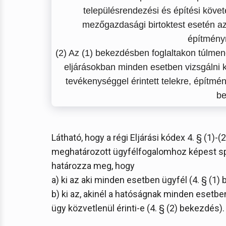
településrendezési és építési köve
mezőgazdasági birtoktest esetén az
építményr
(2) Az (1) bekezdésben foglaltakon túlmen
eljárásokban minden esetben vizsgálni ke
tevékenységgel érintett telekre, építmé
be
Látható, hogy a régi Eljárási kódex 4. § (1)
meghatározott ügyfélfogalomhoz képest spe
határozza meg, hogy
a) ki az aki minden esetben ügyfél (4. § (1)
b) ki az, akinél a hatóságnak minden esetben
ügy közvetlenül érinti-e (4. § (2) bekezdés).