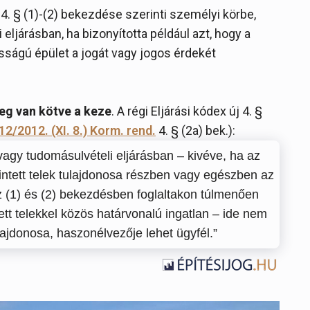
x 4. § (1)-(2) bekezdése szerinti személyi körbe,
eljárásban, ha bizonyította például azt, hogy a
ságú épület a jogát vagy jogos érdekét
eg van kötve a keze
. A régi Eljárási kódex új 4. §
12/2012. (XI. 8.) Korm. rend.
4. § (2a) bek.):
vagy tudomásulvételi eljárásban – kivéve, ha az
rintett telek tulajdonosa részben vagy egészben az
 (1) és (2) bekezdésben foglaltakon túlmenően
ett telekkel közös határvonalú ingatlan – ide nem
ulajdonosa, haszonélvezője lehet ügyfél.”