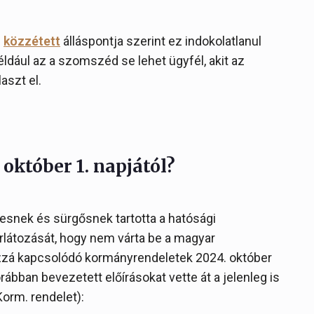
s
közzétett
álláspontja szerint ez indokolatlanul
például az a szomszéd se lehet ügyfél, akit az
aszt el.
október 1. napjától?
gesnek és sürgősnek tartotta a hatósági
orlátozását, hogy nem várta be a magyar
hozzá kapcsolódó kormányrendeletek 2024. október
rábban bevezetett előírásokat vette át a jelenleg is
Korm. rendelet):