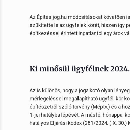
Az Építésijog.hu módosításokat követően i
szűkítette le az ügyfelek körét, hiszen így 
építkezéssel érintett ingatlantól egy árok vál
Ki minősül ügyfélnek 2024. 
Az is különös, hogy a jogalkotó olyan lénye
mérlegeléssel megállapítható ügyféli kör k
építészetről szóló törvény (Méptv.) és a 
1-jei hatályba lépését. A másfél hónappal ko
hatályos Eljárási kódex (281/2024. (IX. 30.) 