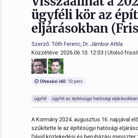
Visszaállhat a 20
ügyféli kör az épí
eljárásokban (Fris
Szerző: Tóth Ferenc, Dr. Jámbor Attila
Közzétéve: 2026.06.10. 12:03 | Utolsó frissí
Olvasási idő:
10 perc
ügyfél
ügyfél az építésügyi hatósági eljárásokban
A Kormány 2024. augusztus 16. napjával el
szűkítette le az építésügyi hatósági eljárá
Dávid közlekedési és beruházási miniszter 2