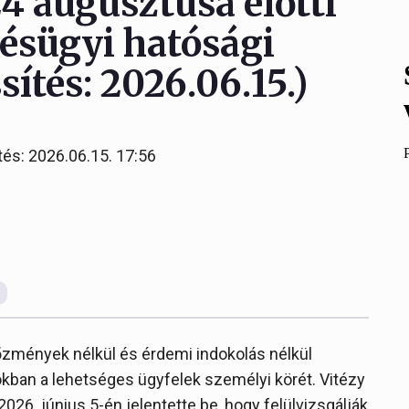
24 augusztusa előtti
tésügyi hatósági
sítés: 2026.06.15.)
tés: 2026.06.15. 17:56
őzmények nélkül és érdemi indokolás nélkül
sokban a lehetséges ügyfelek személyi körét. Vitézy
026. június 5-én jelentette be, hogy felülvizsgálják