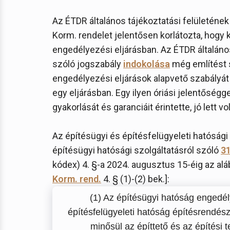
Az ÉTDR általános tájékoztatási felületének
Korm. rendelet jelentősen korlátozta, hogy 
engedélyezési eljárásban. Az ÉTDR általáno
szóló jogszabály
indokolása
még említést s
engedélyezési eljárások alapvető szabályát 
egy eljárásban. Egy ilyen óriási jelentőségg
gyakorlását és garanciáit érintette, jó lett v
Az építésügyi és építésfelügyeleti hatósági 
építésügyi hatósági szolgáltatásról szóló
31
kódex) 4. §-a 2024. augusztus 15-éig az alá
Korm. rend.
4. § (1)-(2) bek.]:
(1) Az építésügyi hatóság engedél
építésfelügyeleti hatóság építésrendész
minősül az építtető és az építési 