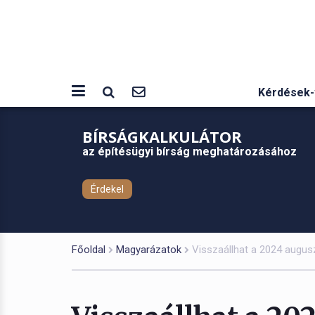
Kérdések-
BÍRSÁGKALKULÁTOR
az építésügyi bírság meghatározásához
Érdekel
Főoldal
Magyarázatok
Visszaállhat a 2024 auguszt