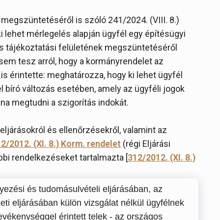
 megszüntetéséről is szóló 241/2024. (VIII. 8.)
ki lehet mérlegelés alapján ügyfél egy építésügyi
s tájékoztatási felületének megszüntetéséről
em tesz arról, hogy a kormányrendelet az
is érintette: meghatározza, hogy ki lehet ügyfél
el bíró változás esetében, amely az ügyféli jogok
olna megtudni a szigorítás indokát.
eljárásokról és ellenőrzésekről, valamint az
2/2012. (XI. 8.) Korm. rendelet
(régi Eljárási
bbi rendelkezéseket tartalmazta [
312/2012. (XI. 8.)
yezési és tudomásulvételi eljárásában, az
eti eljárásában külön vizsgálat nélkül ügyfélnek
tevékenységgel érintett telek - az országos