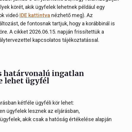
lyek körét, akik ügyfelek lehetnek például egy
ook videó
IDE kattintva
nézhető meg). Az
tozást, de fontosnak tartjuk, hogy a korábbinál is
e. A cikket 2026.06.15. napján frissítettük a
lytervezettel kapcsolatos tájékoztatással.
s határvonalú ingatlan
e lehet ügyfél
ásban kétféle ügyféli kör lehet:
en ügyfelek lesznek az eljárásban,
 ügyfelek, akik csak a hatóság értékelése alapján