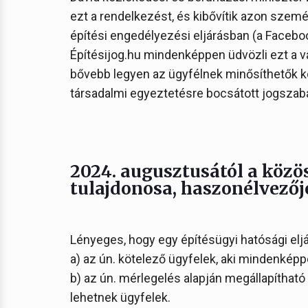
ezt a rendelkezést, és kibővítik azon szemé
építési engedélyezési eljárásban (a Faceb
Építésijog.hu mindenképpen üdvözli ezt a vál
bővebb legyen az ügyfélnek minősíthetők kör
társadalmi egyeztetésre bocsátott jogszabá
2024. augusztusától a közö
tulajdonosa, haszonélvezőj
Lényeges, hogy egy építésügyi hatósági eljár
a) az ún. kötelező ügyfelek, aki mindenképp
b) az ún. mérlegelés alapján megállapítható
lehetnek ügyfelek.