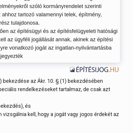
telményekről szóló kormányrendelet szerinti
 ahhoz tartozó valamennyi telek, építmény,
ész tulajdonosa.
ően az építésügyi és az építésfelügyeleti hatósági
ll az ügyféli jogállását annak, akinek az építési
nyre vonatkozó jogát az ingatlan-nyilvántartásba
jegyezték
-(2) bekezdése az Ákr. 10. § (1) bekezdésében
ciális rendelkezéseket tartalmaz, de csak azt
 bekezdés), és
 vizsgálnia kell, hogy a jogát vagy jogos érdekét az