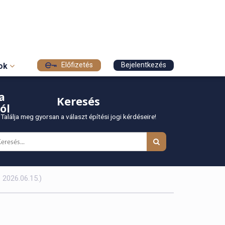
Előfizetés
Bejelentkezés
sok
a
Keresés
ól
Találja meg gyorsan a választ építési jogi kérdéseire!
 2026.06.15.)