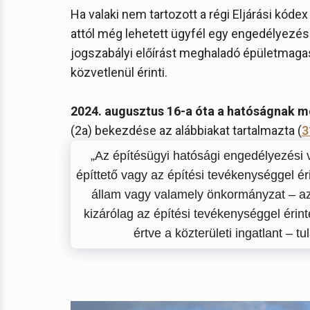
Ha valaki nem tartozott a régi Eljárási kóde
attól még lehetett ügyfél egy engedélyezési 
jogszabályi előírást meghaladó épületmagas
közvetlenül érinti.
2024. augusztus 16-a óta a hatóságnak m
(2a) bekezdése az alábbiakat tartalmazta (
3
„Az építésügyi hatósági engedélyezési 
építtető vagy az építési tevékenységgel é
állam vagy valamely önkormányzat – az
kizárólag az építési tevékenységgel érint
értve a közterületi ingatlant – t