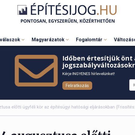
válaszok
Magyarázatok
Fogalomtár
Változá
Időben értesítjük önt 
jogszabályváltozásokr
Kérje INGYENES hírlevelünket!
Feliratkozás
usa előtti ügyféli kör az építésügyi hatósági eljárásokban (Frissítés: