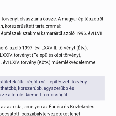
y törvényt olvasztana össze. A magyar építészetről
n, korszerűsített tartalommal:
 építészek szakmai kamaráiról szóló 1996. évi LVIII.
ről szóló 1997. évi LXXVIII. törvényt (Étv.),
LXXIV. törvényt (Településképi törvény),
01. évi LXIV. törvény (Kötv.) műemlékvédelemmel
ületek által régóta várt építészeti törvény
áthatóbb, korszerűbb, egyszerűbb és
ze a terület kiemelt fontosságát.
 az az oldal, amelyen az Építési és Közlekedési
 bocsátott jogszabálytervezeteket lehet