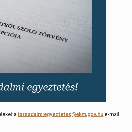
eleket a
tarsadalmiegyeztetes@ekm.gov.hu
e-mail