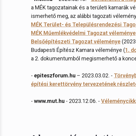
a MÉK tagozatainak és a területi kamarák v
ismerhető meg, az alábbi tagozati vélemén
MÉK Terület- és Településrendezési Tag
MÉK Műemlékvédelmi Tagozat véleménye
Belsőépítészeti Tagozat véleménye
(2023.
Budapesti Építész Kamara véleménye (
1. 
a 2. dokumentumból megismerhető a koncep
-
epiteszforum.hu
– 2023.03.02. -
Törvénybe
építési kerettörvény tervezetének részlet
-
www.mut.hu
- 2023.12.06. -
Véleménycikk 