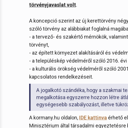
törvényjavaslat volt
.
A koncepció szerint az új kerettörvény nég
szóló törvény az alábbiakat foglalná magába
- a tervező- és szakértő mérnökök, valamint
törvényt,
- az épített környezet alakításáról és védelmé
- a településkép védelméről szóló 2016. évi 
- a kulturális örökség védelméről szóló 20
kapcsolatos rendelkezéseit.
A jogalkotó szándéka, hogy a szakmai test
megalkotása egyszerre hozzon létre átl
egységesebb szabályozást, illetve tükröz
A kormany.hu oldalon,
IDE kattinva
érhető el
Minisztérium által társadalmi egyeztetésre