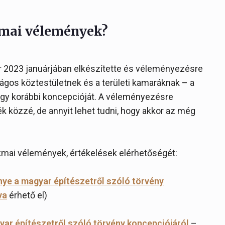
kmai vélemények?
r 2023 januárjában elkészítette és véleményezésre
gos köztestületnek és a területi kamaráknak – a
egy korábbi koncepcióját. A véleményezésre
 közzé, de annyit lehet tudni, hogy akkor az még
mai vélemények, értékelések elérhetőségét:
e a magyar építészetről szóló törvény
va
érhető el)
ar építészetről szóló törvény koncepciójáról
–