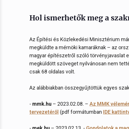
Hol ismerhetők meg a sza
Az Építési és Közlekedési Minisztérium má
megküldte a mérnöki kamaráknak – az orszá
magyar építészetről szóló törvényjavaslat 
megküldött szöveget nyilvánosan nem tették
csak 68 oldalas volt.
Az alábbiakban összegyűjtöttük egyes szak
-
mmk.hu
– 2023.02.08. –
Az MMK vélemény
tervezetéről
(pdf formátumban
IDE kattint
-
mek.hu
– 2023.02.13. -
Gondolatok a magy