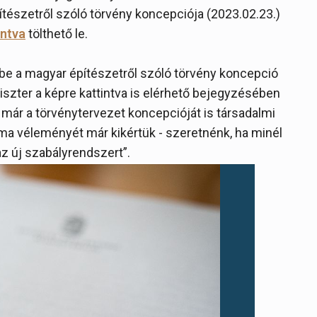
pítészetről szóló törvény koncepciója (2023.02.23.)
intva
tölthető le.
 be a magyar építészetről szóló törvény koncepció
iszter a képre kattintva is elérhető bejegyzésében
 már a törvénytervezet koncepcióját is társadalmi
ma véleményét már kikértük - szeretnénk, ha minél
z új szabályrendszert”.