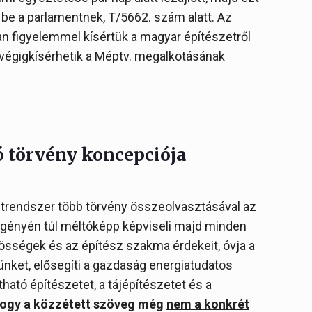
 be a parlamentnek, T/5662. szám alatt. Az
n figyelemmel kísértük a magyar építészetről
 végigkísérhetik a Méptv. megalkotásának
ó törvény koncepciója
etrendszer több törvény összeolvasztásával az
igényén túl méltóképp képviseli majd minden
zösségek és az építész szakma érdekeit, óvja a
ünket, elősegíti a gazdaság energiatudatos
tható építészetet, a tájépítészetet és a
hogy a közzétett szöveg még
nem a konkrét