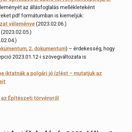
éleményét az állásfoglalás mellékleteként
yeket pdf formátumban is kiemeljük:
ozat véleménye
(2023.02.06.)
(2023.02.05.)
02.04.)
dokumentum
,
2. dokumentum
) – érdekesség, hogy
ció 2023.01.12-i szövegváltozata is
 iktatnák a polgári jó ízlést – mutatjuk az
eit
az Építészeti törvényről