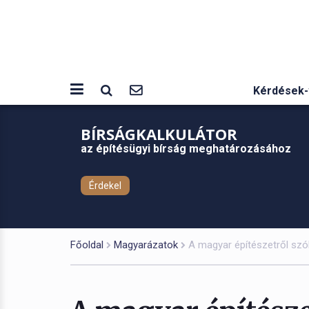
Kérdések-
BÍRSÁGKALKULÁTOR
az építésügyi bírság meghatározásához
Érdekel
Főoldal
Magyarázatok
A magyar építészetről szól