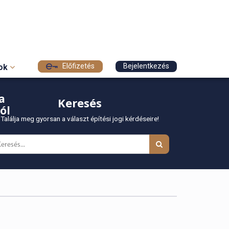
Előfizetés
Bejelentkezés
sok
a
Keresés
ól
Találja meg gyorsan a választ építési jogi kérdéseire!