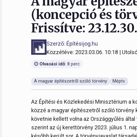
A magyar építésze
(koncepció és tör
Frissítve: 23.12.30
Szerző: Építésijog.hu
Közzétéve: 2023.03.06. 10:18 | Utolsó
Olvasási idő:
8 perc
A magyar építészetről szóló törvény
Méptv.
Az Építési és Közlekedési Minisztérium a k
közzé a magyar építészetről szóló törvény 
követnie kellett volna az Országgyűlés által
szerint az új kerettörvény 2023. július 1. na
később került sor. A törvényjavaslat társada