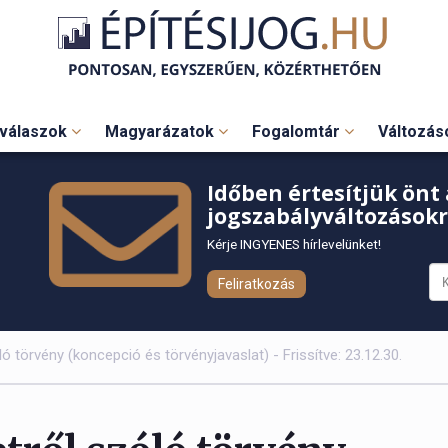
válaszok
Magyarázatok
Fogalomtár
Változá
Időben értesítjük önt 
jogszabályváltozásokr
Kérje INGYENES hírlevelünket!
Feliratkozás
ó törvény (koncepció és törvényjavaslat) - Frissítve: 23.12.30.