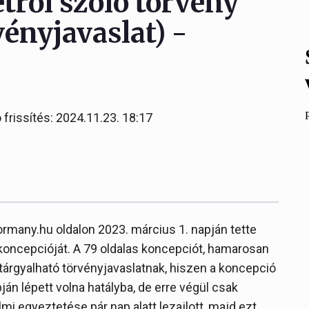
tről szóló törvény
vényjavaslat) -
.
 frissítés: 2024.11.23. 18:17
ormany.hu oldalon 2023. március 1. napján tette
koncepcióját. A 79 oldalas koncepciót, hamarosan
 tárgyalható törvényjavaslatnak, hiszen a koncepció
pján lépett volna hatályba, de erre végül csak
lmi egyeztetése pár nap alatt lezajlott, majd ezt