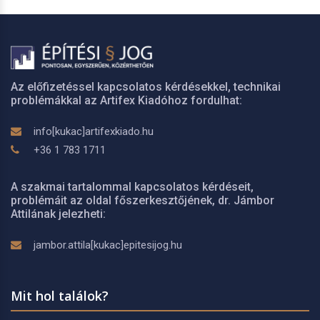
Az előfizetéssel kapcsolatos kérdésekkel, technikai
problémákkal az Artifex Kiadóhoz fordulhat:
info[kukac]artifexkiado.hu
+36 1 783 1711
A szakmai tartalommal kapcsolatos kérdéseit,
problémáit az oldal főszerkesztőjének, dr. Jámbor
Attilának jelezheti:
jambor.attila[kukac]epitesijog.hu
Mit hol találok?