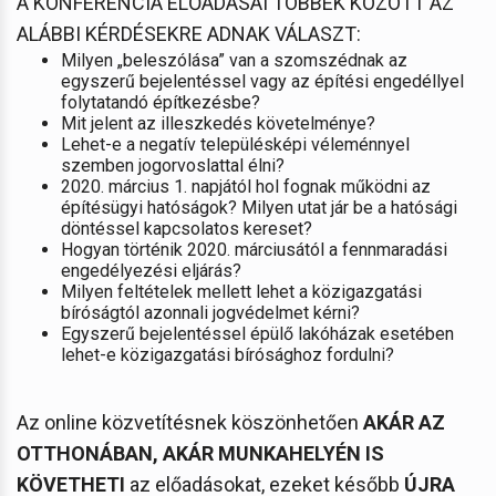
A KONFERENCIA ELŐADÁSAI TÖBBEK KÖZÖTT AZ
ALÁBBI KÉRDÉSEKRE ADNAK VÁLASZT:
Milyen „beleszólása” van a szomszédnak az
egyszerű bejelentéssel vagy az építési engedéllyel
folytatandó építkezésbe?
Mit jelent az illeszkedés követelménye?
Lehet-e a negatív településképi véleménnyel
szemben jogorvoslattal élni?
2020. március 1. napjától hol fognak működni az
építésügyi hatóságok? Milyen utat jár be a hatósági
döntéssel kapcsolatos kereset?
Hogyan történik 2020. márciusától a fennmaradási
engedélyezési eljárás?
Milyen feltételek mellett lehet a közigazgatási
bíróságtól azonnali jogvédelmet kérni?
Egyszerű bejelentéssel épülő lakóházak esetében
lehet-e közigazgatási bírósághoz fordulni?
Az online közvetítésnek köszönhetően
AKÁR AZ
OTTHONÁBAN, AKÁR MUNKAHELYÉN IS
KÖVETHETI
az előadásokat, ezeket később
ÚJRA