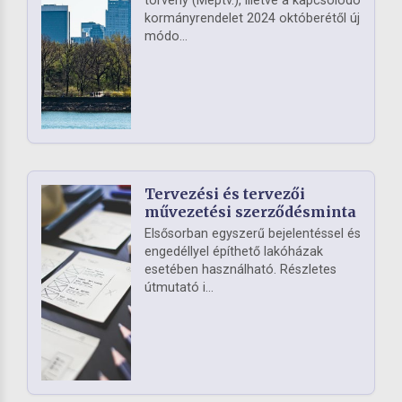
törvény (Méptv.), illetve a kapcsolódó
kormányrendelet 2024 októberétől új
módo...
Tervezési és tervezői
művezetési szerződésminta
Elsősorban egyszerű bejelentéssel és
engedéllyel építhető lakóházak
esetében használható. Részletes
útmutató i...