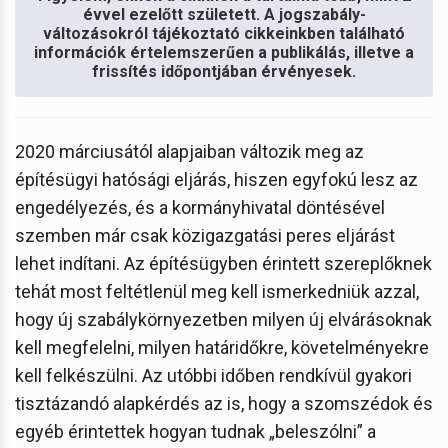
évvel ezelőtt született. A jogszabály-
változásokról tájékoztató cikkeinkben található
információk értelemszerűen a publikálás, illetve a
frissítés időpontjában érvényesek.
2020 márciusától alapjaiban változik meg az
építésügyi hatósági eljárás, hiszen egyfokú lesz az
engedélyezés, és a kormányhivatal döntésével
szemben már csak közigazgatási peres eljárást
lehet indítani. Az építésügyben érintett szereplőknek
tehát most feltétlenül meg kell ismerkedniük azzal,
hogy új szabálykörnyezetben milyen új elvárásoknak
kell megfelelni, milyen határidőkre, követelményekre
kell felkészülni. Az utóbbi időben rendkívül gyakori
tisztázandó alapkérdés az is, hogy a szomszédok és
egyéb érintettek hogyan tudnak „beleszólni” a