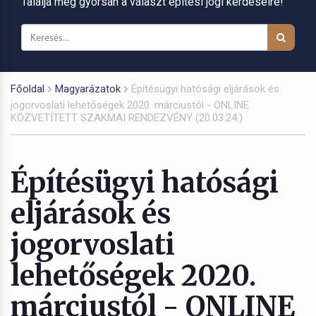
Találja meg gyorsan a választ építési jogi kérdéseire!
Főoldal
Magyarázatok
Építésügyi hatósági eljárások és
jogorvoslati lehetőségek 2020. márciustól - ONLINE
KÖZVETÍTETT SZAKMAI RENDEZVÉNY (20.03.24.)
Építésügyi hatósági
eljárások és
jogorvoslati
lehetőségek 2020.
márciustól - ONLINE