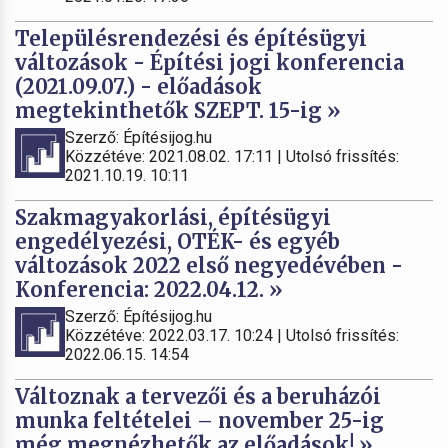
Településrendezési és építésügyi
változások - Építési jogi konferencia
(2021.09.07.) - előadások
megtekinthetők SZEPT. 15-ig »
Szerző: Építésijog.hu
Közzétéve: 2021.08.02. 17:11 | Utolsó frissítés:
2021.10.19. 10:11
Szakmagyakorlási, építésügyi
engedélyezési, OTÉK- és egyéb
változások 2022 első negyedévében -
Konferencia: 2022.04.12. »
Szerző: Építésijog.hu
Közzétéve: 2022.03.17. 10:24 | Utolsó frissítés:
2022.06.15. 14:54
Változnak a tervezői és a beruházói
munka feltételei – november 25-ig
még megnézhetők az előadások! »