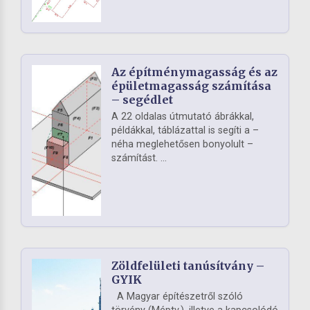
Az építménymagasság és az
épületmagasság számítása
– segédlet
A 22 oldalas útmutató ábrákkal,
példákkal, táblázattal is segíti a –
néha meglehetősen bonyolult –
számítást. ...
Zöldfelületi tanúsítvány –
GYIK
A Magyar építészetről szóló