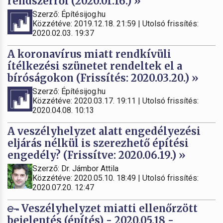
rendszerről (2020.01.16.) »
Szerző: Építésijog.hu
Közzétéve: 2019.12.18. 21:59 | Utolsó frissítés:
2020.02.03. 19:37
A koronavírus miatt rendkívüli
ítélkezési szünetet rendeltek el a
bíróságokon (Frissítés: 2020.03.20.) »
Szerző: Építésijog.hu
Közzétéve: 2020.03.17. 19:11 | Utolsó frissítés:
2020.04.08. 10:13
A veszélyhelyzet alatt engedélyezési
eljárás nélkül is szerezhető építési
engedély? (Frissítve: 2020.06.19.) »
Szerző: Dr. Jámbor Attila
Közzétéve: 2020.05.10. 18:49 | Utolsó frissítés:
2020.07.20. 12:47
Veszélyhelyzet miatti ellenőrzött
bejelentés (építés) - 2020.05.18 -