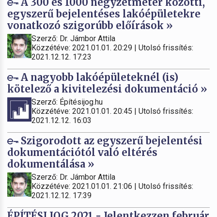
A 300 és 1000 négyzetméter közötti,
egyszerű bejelentéses lakóépületekre
vonatkozó szigorúbb előírások »
Szerző: Dr. Jámbor Attila
Közzétéve: 2021.01.01. 20:29 | Utolsó frissítés:
2021.12.12. 17:23
A nagyobb lakóépületeknél (is)
kötelező a kivitelezési dokumentáció »
Szerző: Építésijog.hu
Közzétéve: 2021.01.01. 20:45 | Utolsó frissítés:
2021.12.12. 16:03
Szigorodott az egyszerű bejelentési
dokumentációtól való eltérés
dokumentálása »
Szerző: Dr. Jámbor Attila
Közzétéve: 2021.01.01. 21:06 | Utolsó frissítés:
2021.12.12. 17:39
ÉPÍTÉSI JOG 2021 - Jelentkezzen február