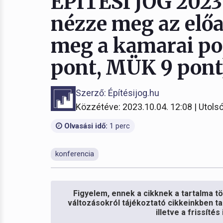
ÉPÍTÉSI JOG 2023 
nézze meg az előa
meg a kamarai po
pont, MÜK 9 pont
Szerző: Építésijog.hu
Közzétéve: 2023.10.04. 12:08 | Utolsó
Olvasási idő:
1 perc
konferencia
Figyelem, ennek a cikknek a tartalma töb
változásokról tájékoztató cikkeinkben ta
illetve a frissíté