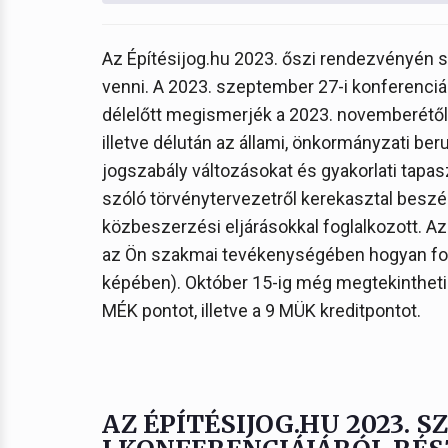
Az Építésijog.hu 2023. őszi rendezvényén 
venni. A 2023. szeptember 27-i konferencián
délelőtt megismerjék a 2023. novemberétől
illetve délután az állami, önkormányzati b
jogszabály változásokat és gyakorlati tapas
szóló törvénytervezetről kerekasztal beszél
közbeszerzési eljárásokkal foglalkozott. Az 
az Ön szakmai tevékenységében hogyan fog
képében). Október 15-ig még megtekintheti
MÉK pontot, illetve a 9 MÜK kreditpontot.
AZ ÉPÍTÉSIJOG.HU 2023. 