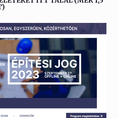
ZLETEKET ITT TALÁL (MÉK 1,5
T)