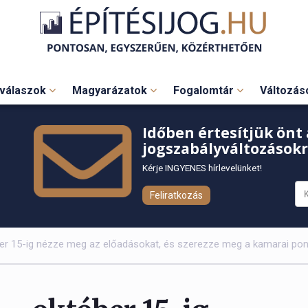
válaszok
Magyarázatok
Fogalomtár
Változá
Időben értesítjük önt 
jogszabályváltozásokr
Kérje INGYENES hírlevelünket!
Feliratkozás
er 15-ig nézze meg az előadásokat, és szerezze meg a kamarai pon