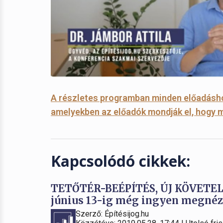
A részletes programban minden előadásho
amelyekben az előadók mondják el, hogy m
Kapcsolódó cikkek:
TETŐTÉR-BEÉPÍTÉS, ÚJ KÖVETE
június 13-ig még ingyen megnézh
Szerző: Építésijog.hu