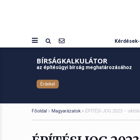
Kérdések-
BÍRSÁGKALKULÁTOR
az építésügyi bírság meghatározásához
Érdekel
Főoldal
Magyarázatok
ÉPÍTÉSI JOG 2023 – októb