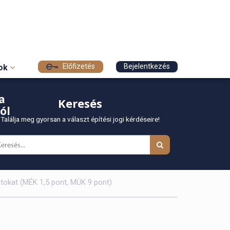
Előfizetés
Bejelentkezés
sok
a
Keresés
ól
Találja meg gyorsan a választ építési jogi kérdéseire!
tokat (MÉK 1,5 pont, MÜK 9 pont)