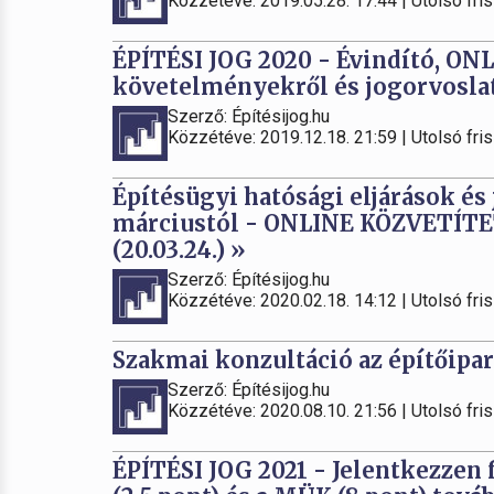
Közzétéve: 2019.05.28. 17:44 | Utolsó fris
ÉPÍTÉSI JOG 2020 - Évindító, ON
követelményekről és jogorvoslati
Szerző: Építésijog.hu
Közzétéve: 2019.12.18. 21:59 | Utolsó fris
Építésügyi hatósági eljárások és
márciustól - ONLINE KÖZVETÍ
(20.03.24.) »
Szerző: Építésijog.hu
Közzétéve: 2020.02.18. 14:12 | Utolsó fris
Szakmai konzultáció az építőipar
Szerző: Építésijog.hu
Közzétéve: 2020.08.10. 21:56 | Utolsó fris
ÉPÍTÉSI JOG 2021 - Jelentkezzen 