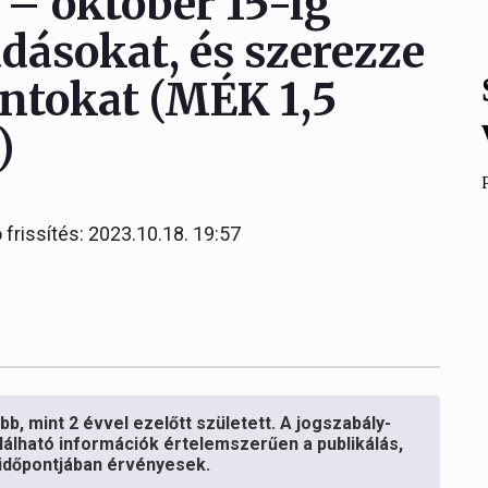
– október 15-ig
dásokat, és szerezze
ntokat (MÉK 1,5
)
 frissítés: 2023.10.18. 19:57
b, mint 2 évvel ezelőtt született. A jogszabály-
lálható információk értelemszerűen a publikálás,
s időpontjában érvényesek.