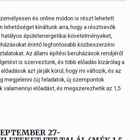
személyesen és online módon is részt lehetett
 lehetőséget kínáltunk arra, hogy a résztvevők
 hatályos épületenergetikai követelményeket,
eruházásokat érintő legfontosabb közbeszerzési
ztalatokat. Az állami építési beruházások rendjéről
getést is szerveztünk, és több előadás kizárólag a
előadások azt járják körül, hogy mi változik, és az
 megjelenni (új feladatok, új szempontok
k valamennyi előadást, és megszerezhetik az 1,5
SZEPTEMBER 27-