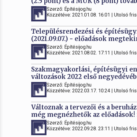
(2.5 pont) és a MÜK (8 pont) tová
Szerző: Építésijog.hu
Közzétéve: 2021.01.08. 16:01 | Utolsó fris
Településrendezési és építésügyi
(2021.09.07.) - előadások megtek
Szerző: Építésijog.hu
Közzétéve: 2021.08.02. 17:11 | Utolsó fris
Szakmagyakorlási, építésügyi en
változások 2022 első negyedévébe
Szerző: Építésijog.hu
Közzétéve: 2022.03.17. 10:24 | Utolsó fris
Változnak a tervezői és a beruhá
még megnézhetők az előadások!
Szerző: Építésijog.hu
Közzétéve: 2022.09.28. 23:11 | Utolsó fris