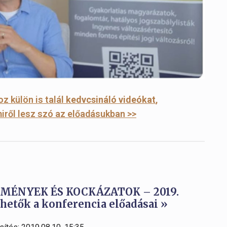
z külön is talál
kedvcsináló videókat
,
iről lesz szó az előadásukban >>
LMÉNYEK ÉS KOCKÁZATOK – 2019.
etők a konferencia előadásai »