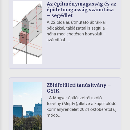
Az építménymagasság és az
épületmagasság számítása
– segédlet
A 22 oldalas útmutató ábrákkal,
példákkal, táblázattal is segíti a –
néha meglehetősen bonyolult –
számítást. ...
Zöldfelületi tanúsítvány –
GYIK
A Magyar építészetről szóló
törvény (Méptv.), illetve a kapcsolódó
kormányrendelet 2024 októberétől új
módo...