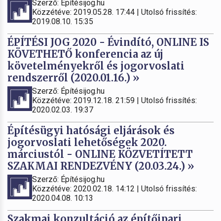
Szerző: Építésijog.hu
Közzétéve: 2019.05.28. 17:44 | Utolsó frissítés:
2019.08.10. 15:35
ÉPÍTÉSI JOG 2020 - Évindító, ONLINE IS
KÖVETHETŐ konferencia az új
követelményekről és jogorvoslati
rendszerről (2020.01.16.) »
Szerző: Építésijog.hu
Közzétéve: 2019.12.18. 21:59 | Utolsó frissítés:
2020.02.03. 19:37
Építésügyi hatósági eljárások és
jogorvoslati lehetőségek 2020.
márciustól - ONLINE KÖZVETÍTETT
SZAKMAI RENDEZVÉNY (20.03.24.) »
Szerző: Építésijog.hu
Közzétéve: 2020.02.18. 14:12 | Utolsó frissítés:
2020.04.08. 10:13
Szakmai konzultáció az építőipari