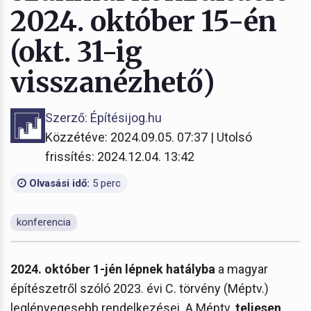
2024. október 15-én
(okt. 31-ig
visszanézhető)
Szerző: Építésijog.hu
Közzétéve: 2024.09.05. 07:37 | Utolsó
frissítés: 2024.12.04. 13:42
Olvasási idő:
5 perc
konferencia
2024. október 1-jén lépnek hatályba
a magyar
építészetről szóló 2023. évi C. törvény (Méptv.)
leglényegesebb rendelkezései. A Méptv.
teljesen