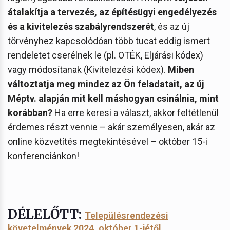
átalakítja a tervezés, az építésügyi engedélyezés
és a kivitelezés szabályrendszerét
, és az új
törvényhez kapcsolódóan több tucat eddig ismert
rendeletet cserélnek le (pl. OTÉK, Eljárási kódex)
vagy módosítanak (Kivitelezési kódex).
Miben
változtatja meg mindez az Ön feladatait, az új
Méptv. alapján mit kell máshogyan csinálnia, mint
korábban?
Ha erre keresi a választ, akkor feltétlenül
érdemes részt vennie – akár személyesen, akár az
online közvetítés megtekintésével – október 15-i
konferenciánkon!
DÉLELŐTT:
Településrendezési
követelmények 2024. október 1-jétől