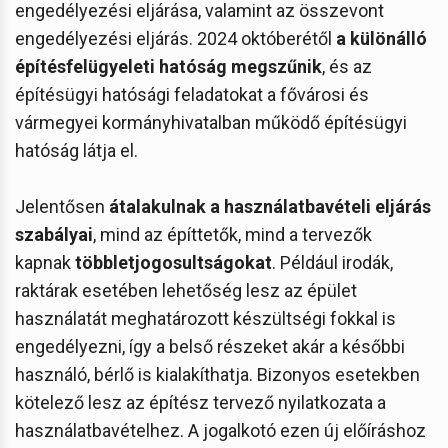
engedélyezési eljárása, valamint az összevont
engedélyezési eljárás. 2024 októberétől
a különálló
építésfelügyeleti hatóság megszűnik
, és az
építésügyi hatósági feladatokat a fővárosi és
vármegyei kormányhivatalban működő építésügyi
hatóság látja el.
Jelentősen
átalakulnak a használatbavételi eljárás
szabályai
, mind az építtetők, mind a tervezők
kapnak
többletjogosultságokat
. Például irodák,
raktárak esetében lehetőség lesz az épület
használatát meghatározott készültségi fokkal is
engedélyezni, így a belső részeket akár a későbbi
használó, bérlő is kialakíthatja. Bizonyos esetekben
kötelező lesz az építész tervező nyilatkozata a
használatbavételhez. A jogalkotó ezen új előíráshoz