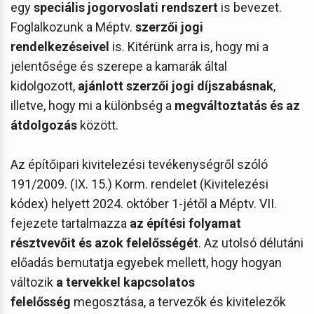
egy
speciális jogorvoslati rendszert
is bevezet.
Foglalkozunk a Méptv.
szerzői jogi
rendelkezéseivel
is. Kitérünk arra is, hogy mi a
jelentősége és szerepe a kamarák által
kidolgozott,
ajánlott szerzői jogi díjszabásnak
,
illetve, hogy mi a különbség a
megváltoztatás és az
átdolgozás
között.
Az építőipari kivitelezési tevékenységről szóló
191/2009. (IX. 15.) Korm. rendelet (Kivitelezési
kódex) helyett 2024. október 1-jétől a Méptv. VII.
fejezete tartalmazza
az építési folyamat
résztvevőit és azok felelősségét
. Az utolsó délutáni
előadás bemutatja egyebek mellett, hogy hogyan
változik
a tervekkel kapcsolatos
felelősség
megosztása, a tervezők és kivitelezők