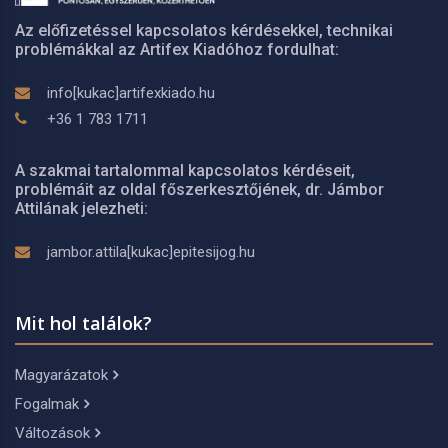
Az előfizetéssel kapcsolatos kérdésekkel, technikai
problémákkal az Artifex Kiadóhoz fordulhat:
info[kukac]artifexkiado.hu
+36 1 783 1711
A szakmai tartalommal kapcsolatos kérdéseit,
problémáit az oldal főszerkesztőjének, dr. Jámbor
Attilának jelezheti:
jambor.attila[kukac]epitesijog.hu
Mit hol találok?
Magyarázatok
Fogalmak
Változások