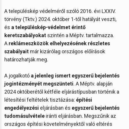
A településkép védelméről szóló 2016. évi LXXIV.
törvény (Tktv.) 2024. október 1-től hatályát veszti,
és
a településkép-védelmet érintő
keretszabályokat
szintén a Méptv. tartalmazza.
A
reklámeszközök elhelyezésének részletes
szabályait
már kizárólag országos előírások
határozhatják meg.
A jogalkotó
a jelenleg ismert egyszerű bejelentés
jogintézményét megszünteti
. A Méptv. alapján
2024 októberétől kétféle eljárástípusban történik a
létesítési feltételek tisztázása:
építési
engedélyezési
eljárásban és
egyszerű bejelentés
tudomásulvétele
iránti eljárásban. Megszűnik az
országos építési követelményektől való eltérés