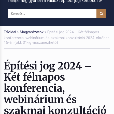
Találja meg gyorsan a választ építési jogi kérdéseire!
Főoldal
Magyarázatok
Építési jog 2024 – Két félnapos
konferencia, webinárium és szakmai konzultáció 2024. október
15-én (okt. 31-ig visszanézhető)
Építési jog 2024 –
Két félnapos
konferencia,
webinárium és
szakmai konzultáció