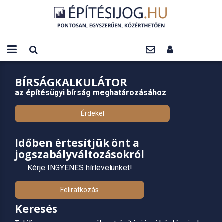
BÍRSÁGKALKULÁTOR
az építésügyi bírság meghatározásához
Érdekel
Időben értesítjük önt a
jogszabályváltozásokról
Kérje INGYENES hírlevelünket!
Feliratkozás
Keresés