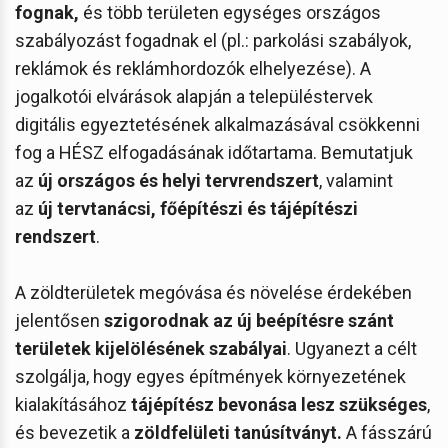
fognak,
és több területen egységes országos
szabályozást fogadnak el (pl.: parkolási szabályok,
reklámok és reklámhordozók elhelyezése). A
jogalkotói elvárások alapján a településtervek
digitális egyeztetésének alkalmazásával csökkenni
fog a HÉSZ elfogadásának időtartama. Bemutatjuk
az
új országos és helyi tervrendszert
, valamint
az
új tervtanácsi, főépítészi és tájépítészi
rendszert
.
A zöldterületek megóvása és növelése érdekében
jelentősen
szigorodnak az új beépítésre szánt
területek kijelölésének szabályai
. Ugyanezt a célt
szolgálja, hogy egyes építmények környezetének
kialakításához
tájépítész bevonása lesz szükséges
,
és bevezetik a
zöldfelületi tanúsítványt.
A fásszárú