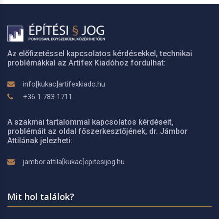
Az előfizetéssel kapcsolatos kérdésekkel, technikai
problémákkal az Artifex Kiadóhoz fordulhat:
info[kukac]artifexkiado.hu
+36 1 783 1711
A szakmai tartalommal kapcsolatos kérdéseit,
problémáit az oldal főszerkesztőjének, dr. Jámbor
Attilának jelezheti:
jambor.attila[kukac]epitesijog.hu
Mit hol találok?