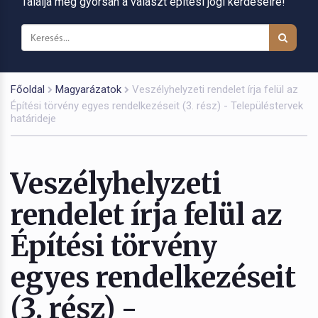
Találja meg gyorsan a választ építési jogi kérdéseire!
Főoldal
Magyarázatok
Veszélyhelyzeti rendelet írja felül az
Építési törvény egyes rendelkezéseit (3. rész) - Településtervek
határideje
Veszélyhelyzeti
rendelet írja felül az
Építési törvény
egyes rendelkezéseit
(3. rész) -