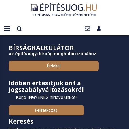
BÍRSÁGKALKULÁTOR
az építésügyi bírság meghatározásához
Érdekel
Időben értesítjük önt a
jogszabályváltozásokról
Kérje INGYENES hírlevelünket!
Feliratkozás
Keresés