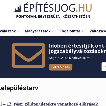
válaszok
Magyarázatok
Fogalomtár
Változá
Időben értesítjük önt 
jogszabályváltozásokr
Kérje INGYENES hírlevelünket!
Feliratkozás
településterv
– 12. rész: zöldterületekre vonatkozó előírások