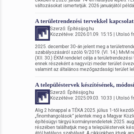
változásokat ismertetjük. 2026 januárjától példá
A területrendezési tervekkel kapcsola
Szerző: Építésijog.hu
Közzétéve: 2026.01.09. 15:15 | Utolsó fr
2025. december 30-án jelent meg a területren
szabályozásáról szóló 9/2019. (VI. 14.) MvM re
(XII. 30.) ÉKM rendelet célja a területrendezési
ennek részeként a nagyvízi meder terület öveze
valamint az általános mezőgazdasági terület l
A településtervek készítésének, módos
Szerző: Építésijog.hu
Közzétéve: 2025.09.03. 10:33 | Utolsó fr
Alig 2 hónappal a TÉKA 2025. július 1-től kezdő
„finomhangolások” jelentek meg a Magyar Közl
építésügyi tárgyú kormányrendeletek 2025. aug
részében találhatjuk meg a településtervek k
ától hatályos szabályait. A cikkünkben írtunk ar