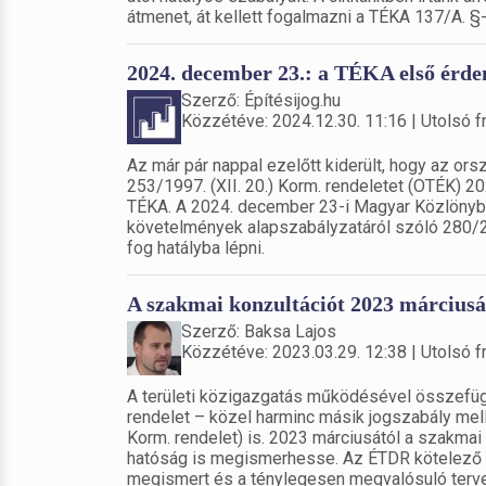
átmenet, át kellett fogalmazni a TÉKA 137/A. §-á
2024. december 23.: a TÉKA első érd
Szerző: Építésijog.hu
Közzétéve: 2024.12.30. 11:16 | Utolsó fr
Az már pár nappal ezelőtt kiderült, hogy az o
253/1997. (XII. 20.) Korm. rendeletet (OTÉK) 202
TÉKA. A 2024. december 23-i Magyar Közlönyből
követelmények alapszabályzatáról szóló 280/20
fog hatályba lépni.
A szakmai konzultációt 2023 márciusát
Szerző: Baksa Lajos
Közzétéve: 2023.03.29. 12:38 | Utolsó fr
A területi közigazgatás működésével összefüg
rendelet – közel harminc másik jogszabály melle
Korm. rendelet) is. 2023 márciusától a szakmai k
hatóság is megismerhesse. Az ÉTDR kötelező alk
megismert és a ténylegesen megvalósuló terve