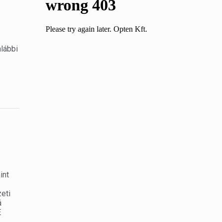
lábbi
int
eti
á
E