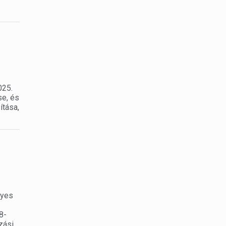
025.
se, és
ítása,
gyes
8-
zási