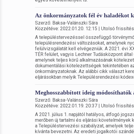
Az önkormányzatok fél év haladékot k
Szerző: Baksa-Valánszki Sára
Közzétéve: 2022.01.20. 12:15 | Utolsó frissítés
A településtervezéssel összefüggő törvénymódos
településrendezési változásokat, amelynek ny
felülvizsgálatát kell elvégezniük. A 2021. évi 
TÉR felület, vagyis Lechner Tudásközpont álta
amelynek teljes körű alkalmazásának kötelezet
dokumentálási kötelezettségek tekintetében azo
önkormányzatoknak. Az alábbi cikk választ keres
eljárásokban melyik Településrendezési kódexet
Meghosszabbított ideig módosíthatók a
Szerző: Baksa-Valánszki Sára
Közzétéve: 2022.01.19. 20:37 | Utolsó frissítés
A 2021. július 1. napjától hatályos, átfogó jo
merőben új tartalmi és eljárási követelmények 
a Településtervezési szabályzat, amelyek telj
kívánta bevezetni. Az eredeti jogalkotói szándék