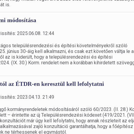
t is.
emi módosítása
issítés: 2025.06.08. 12:44
rszágos településrendezési és építési követelményekről szóló
5. június 30-áig kell alkalmazni, és csak ezt követően váltja le a
 az is kiderült, hogy a településrendezési és építési
24. (IX. 30.) Korm. rendelet nem a korábban kihirdetett szöveg
ól az ÉTDR-en keresztül kell lefolytatni
issítés: 2023.04.13. 21:49
gő kormányrendeletek módosításáról szóló 60/2023. (II. 28.) K
tt – érintette az új Településrendezési kódexet (419/2021. (VII.
onzultációt már úgy kell lefolytatni, hogy annak részleteit az elj
almazásával zajló konzultáció garantálhatja, hogy a főépítész 
k ne térhessenek el egymástól.