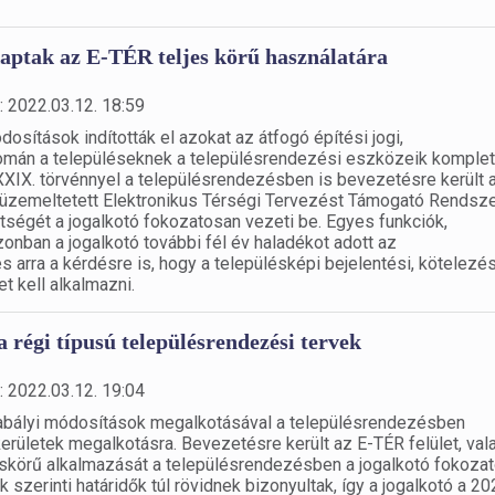
aptak az E-TÉR teljes körű használatára
: 2022.03.12. 18:59
ítások indították el azokat az átfogó építési jogi,
omán a településeknek a településrendezési eszközeik komplet
XXXIX. törvénnyel a településrendezésben is bevezetésre került 
l üzemeltetett Elektronikus Térségi Tervezést Támogató Rendsze
tségét a jogalkotó fokozatosan vezeti be. Egyes funkciók,
nban a jogalkotó további fél év haladékot adott az
 arra a kérdésre is, hogy a településképi bejelentési, kötelezés
 kell alkalmazni.
 régi típusú településrendezési tervek
: 2022.03.12. 19:04
gszabályi módosítások megalkotásával a településrendezésben
kerületek megalkotásra. Bevezetésre került az E-TÉR felület, val
eskörű alkalmazását a településrendezésben a jogalkotó fokoza
 szerinti határidők túl rövidnek bizonyultak, így a jogalkotó a 2