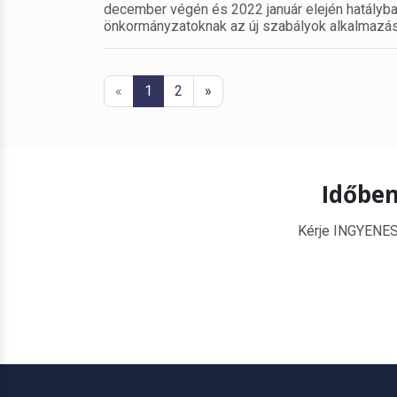
december végén és 2022 január elején hatályba
önkormányzatoknak az új szabályok alkalmazás
«
1
2
»
Időben
Kérje INGYENES é