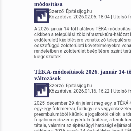
módosítása
Szerző: Építésijog.hu
Közzétéve: 2026.02.06. 18:04 | Utolsó fr
A 2026. január 14-től hatályos TÉKA-módosítás
cikkben a települési zöldinfrastruktúra-hálózat 
erdőterület) kijelölésére vonatkozó településr
összefüggő zöldterületi követelményekre vonat
rendeletben a zöldterület beépítésre szánt ter
kiegészültek.
TÉKA-módosítások 2026. január 14-től 
változások
Szerző: Építésijog.hu
Közzétéve: 2026.01.16. 16:22 | Utolsó fr
2025. december 29-én jelent meg egy, a TÉKÁ-t 
egy-egy földmérési, földügyi és vagyonkezelés
preambulumából kitűnik, a jogalkotói célok: a t
fogalomrendszer egyértelműsítése, a területr
tétele, valamint az építésügyi hatósági eljáráso
cikkben a 2026. január 14-én hatályba lépett 