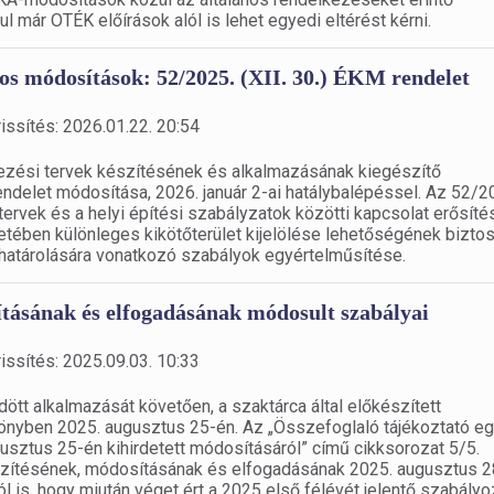
ul már OTÉK előírások alól is lehet egyedi eltérést kérni.
tos módosítások: 52/2025. (XII. 30.) ÉKM rendelet
issítés: 2026.01.22. 20:54
dezési tervek készítésének és alkalmazásának kiegészítő
ndelet módosítása, 2026. január 2-ai hatálybalépéssel. Az 52/2
 tervek és a helyi építési szabályzatok közötti kapcsolat erősíté
tében különleges kikötőterület kijelölése lehetőségének biztos
ehatárolására vonatkozó szabályok egyértelműsítése.
ításának és elfogadásának módosult szabályai
issítés: 2025.09.03. 10:33
dött alkalmazását követően, a szaktárca által előkészített
önyben 2025. augusztus 25-én. Az „Összefoglaló tájékoztató e
usztus 25-én kihirdetett módosításáról” című cikksorozat 5/5.
észítésének, módosításának és elfogadásának 2025. augusztus 2
ról is, hogy miután véget ért a 2025 első félévét jelentő szabályo