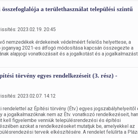
összefoglalója a területhasználat települési szintű
issítés: 2023.02.19. 20:45
 jövő nemzedékek érdekeinek védelméért felelős helyettese, a
ó joganyag 2021-es átfogó módosítása kapcsán összegezte a
ának alapjogi vonatkozásait és a jogalkotást és a jogalkalmazást
pítési törvény egyes rendelkezéseit (3. rész) -
issítés: 2023.02.07. 14:12
endelettel az Építési törvény (Étv.) egyes jogszabályhelyeitől 
gy a jogalkalmazóknak nem az Étv. vonatkozó rendelkezéseit, h
it kell figyelembe venniük településrendezési és építési
részében azokat a rendelkezéseket mutatjuk be, amelyekkel az
pülésrendezési terveik elkészítésére. A rendelet felülírta a Plá