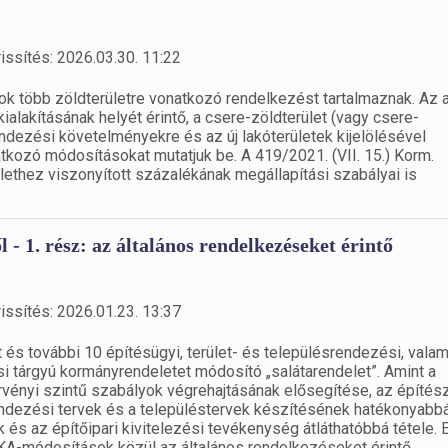
issítés: 2026.03.30. 11:22
ok több zöldterületre vonatkozó rendelkezést tartalmaznak. Az a
kialakításának helyét érintő, a csere-zöldterület (vagy csere-
endezési követelményekre és az új lakóterületek kijelölésével
kozó módosításokat mutatjuk be. A 419/2021. (VII. 15.) Korm.
ülethez viszonyított százalékának megállapítási szabályai is
- 1. rész: az általános rendelkezéseket érintő
issítés: 2026.01.23. 13:37
és további 10 építésügyi, terület- és településrendezési, valam
i tárgyú kormányrendeletet módosító „salátarendelet”. Amint a
örvényi szintű szabályok végrehajtásának elősegítése, az építész
endezési tervek és a településtervek készítésének hatékonyabb
k és az építőipari kivitelezési tevékenység átláthatóbbá tétele. 
TÉKA-módosítások közül az általános rendelkezéseket érintő