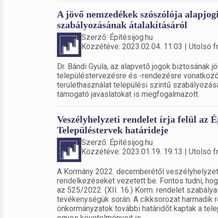
A jövő nemzedékek szószólója alapjogi 
szabályozásának átalakításáról
Szerző: Építésijog.hu
Közzétéve: 2023.02.04. 11:03 | Utolsó fr
Dr. Bándi Gyula, az alapvető jogok biztosának
településtervezésre és -rendezésre vonatkoz
területhasználat települési szintű szabályozás
támogató javaslatokat is megfogalmazott.
Veszélyhelyzeti rendelet írja felül az É
Településtervek határideje
Szerző: Építésijog.hu
Közzétéve: 2023.01.19. 19:13 | Utolsó fr
A Kormány 2022. decemberétől veszélyhelyzeti r
rendelkezéseket vezetett be. Fontos tudni, ho
az 525/2022. (XII. 16.) Korm. rendelet szabálya
tevékenységük során. A cikksorozat harmadik 
önkormányzatok további határidőt kaptak a tele
egyes követelményeit is.