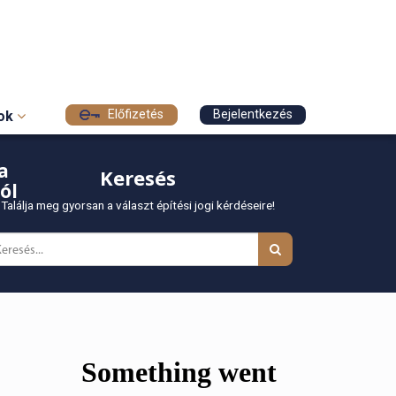
Előfizetés
Bejelentkezés
sok
a
Keresés
ól
Találja meg gyorsan a választ építési jogi kérdéseire!