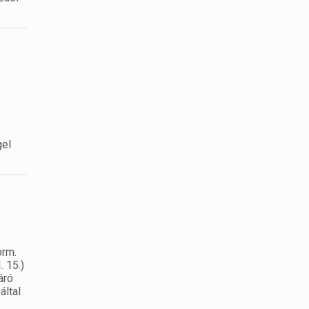
gel
orm.
 15.)
áró
által