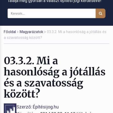
Találja meg gyorsan a választ építési jogi kérdéseire!
Főoldal
Magyarázatok
03.3.2. Mi a hasonlóság a jótállás és
a szavatosság között?
03.3.2. Mi a
hasonlóság a jótállás
és a szavatosság
között?
Szerző: Építésijog.hu