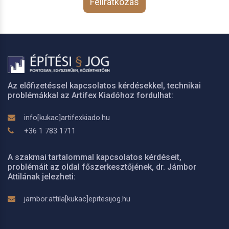
Feliratkozás
Az előfizetéssel kapcsolatos kérdésekkel, technikai
problémákkal az Artifex Kiadóhoz fordulhat:
info[kukac]artifexkiado.hu
+36 1 783 1711
A szakmai tartalommal kapcsolatos kérdéseit,
problémáit az oldal főszerkesztőjének, dr. Jámbor
Attilának jelezheti:
jambor.attila[kukac]epitesijog.hu