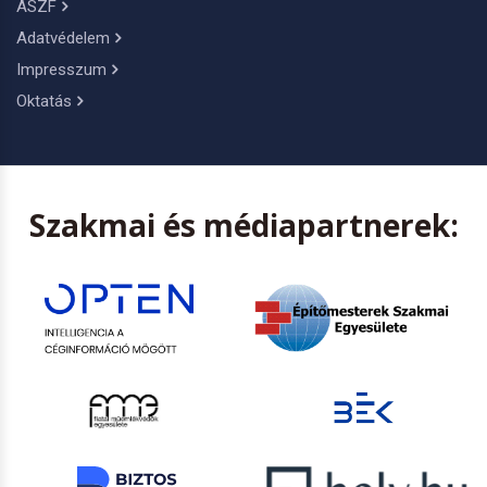
ÁSZF
Adatvédelem
Impresszum
Oktatás
Szakmai és médiapartnerek: