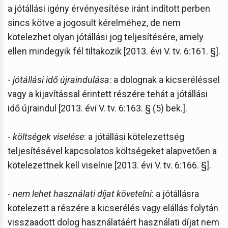
a jótállási igény érvényesítése iránt indított perben
sincs kötve a jogosult kérelméhez, de nem
kötelezhet olyan jótállási jog teljesítésére, amely
ellen mindegyik fél tiltakozik [2013. évi V. tv. 6:161. §].
-
jótállási idő újraindulása
: a dolognak a kicseréléssel
vagy a kijavítással érintett részére tehát a jótállási
idő újraindul [2013. évi V. tv. 6:163. § (5) bek.].
-
költségek viselése
: a jótállási kötelezettség
teljesítésével kapcsolatos költségeket alapvetően a
kötelezettnek kell viselnie [2013. évi V. tv. 6:166. §].
-
nem lehet használati díjat követelni
: a jótállásra
kötelezett a részére a kicserélés vagy elállás folytán
visszaadott dolog használatáért használati díjat nem