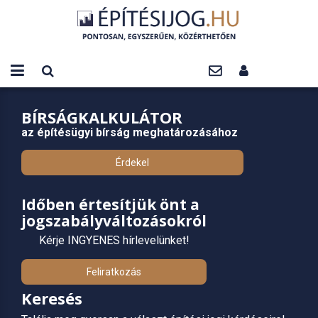
BÍRSÁGKALKULÁTOR
az építésügyi bírság meghatározásához
Érdekel
Időben értesítjük önt a
jogszabályváltozásokról
Kérje INGYENES hírlevelünket!
Feliratkozás
Keresés