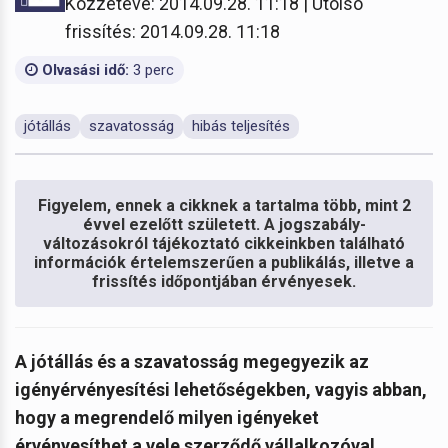
Közzétéve: 2014.09.28. 11:18 | Utolsó
frissítés: 2014.09.28. 11:18
Olvasási idő:
3 perc
jótállás
szavatosság
hibás teljesítés
Figyelem, ennek a cikknek a tartalma több, mint 2
évvel ezelőtt született. A jogszabály-
változásokról tájékoztató cikkeinkben található
információk értelemszerűen a publikálás, illetve a
frissítés időpontjában érvényesek.
A jótállás és a szavatosság megegyezik az
igényérvényesítési lehetőségekben, vagyis abban,
hogy a megrendelő milyen igényeket
érvényesíthet a vele szerződő vállalkozóval,