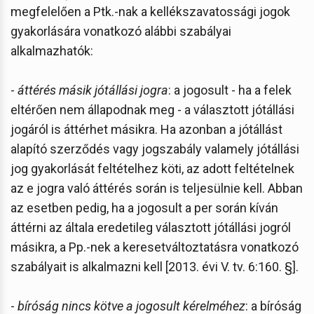
megfelelően a Ptk.-nak a kellékszavatossági jogok
gyakorlására vonatkozó alábbi szabályai
alkalmazhatók:
-
áttérés másik jótállási jogra
: a jogosult - ha a felek
eltérően nem állapodnak meg - a választott jótállási
jogáról is áttérhet másikra. Ha azonban a jótállást
alapító szerződés vagy jogszabály valamely jótállási
jog gyakorlását feltételhez köti, az adott feltételnek
az e jogra való áttérés során is teljesülnie kell. Abban
az esetben pedig, ha a jogosult a per során kíván
áttérni az általa eredetileg választott jótállási jogról
másikra, a Pp.-nek a keresetváltoztatásra vonatkozó
szabályait is alkalmazni kell [2013. évi V. tv. 6:160. §].
-
bíróság nincs kötve a jogosult kérelméhez
: a bíróság