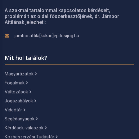
A szakmai tartalommal kapcsolatos kérdéseit,
problémáit az oldal főszerkesztőjének, dr. Jámbor
Attilának jelezheti:
jambor.attila[kukac]epitesijog.hu
Mit hol találok?
Magyarázatok
Fogalmak
Változások
Jogszabályok
Videótár
Segédanyagok
Kérdések-válaszok
Közbeszerzési Tudástár