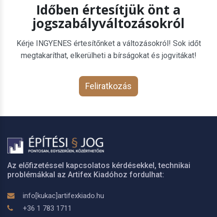
Időben értesítjük önt a
jogszabályváltozásokról
Kérje INGYENES értesítőnket a változásokról! Sok időt
megtakaríthat, elkerülheti a bírságokat és jogvitákat!
Feliratkozás
Az előfizetéssel kapcsolatos kérdésekkel, technikai
problémákkal az Artifex Kiadóhoz fordulhat:
info[kukac]artifexkiado.hu
+36 1 783 1711