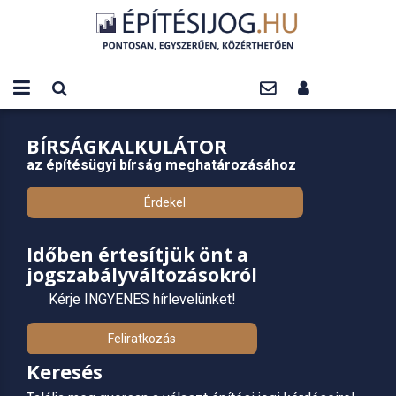
BÍRSÁGKALKULÁTOR
az építésügyi bírság meghatározásához
Érdekel
Időben értesítjük önt a
jogszabályváltozásokról
Kérje INGYENES hírlevelünket!
Feliratkozás
Keresés