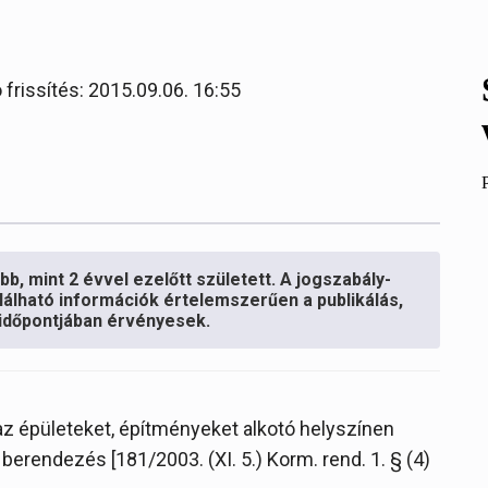
 frissítés: 2015.09.06. 16:55
b, mint 2 évvel ezelőtt született. A jogszabály-
lálható információk értelemszerűen a publikálás,
s időpontjában érvényesek.
az épületeket, építményeket alkotó helyszínen
berendezés [181/2003. (XI. 5.) Korm. rend. 1. § (4)