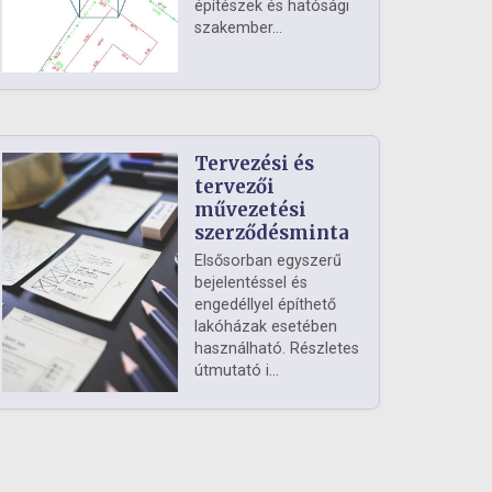
építészek és hatósági
szakember...
Tervezési és
tervezői
művezetési
szerződésminta
Elsősorban egyszerű
bejelentéssel és
engedéllyel építhető
lakóházak esetében
használható. Részletes
útmutató i...