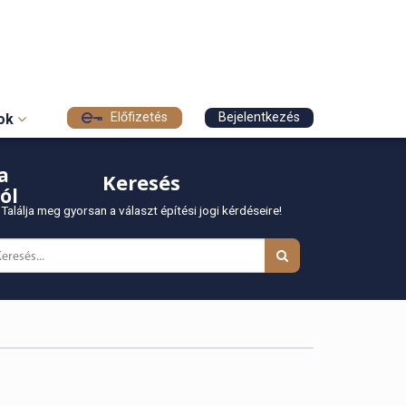
Előfizetés
Bejelentkezés
sok
a
Keresés
ól
Találja meg gyorsan a választ építési jogi kérdéseire!