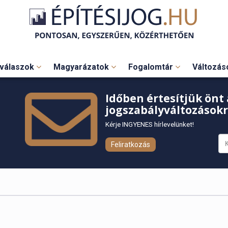
válaszok
Magyarázatok
Fogalomtár
Változá
Időben értesítjük önt 
jogszabályváltozásokr
Kérje INGYENES hírlevelünket!
Feliratkozás