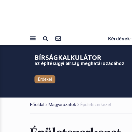
Kérdések-
BÍRSÁGKALKULÁTOR
az építésügyi bírság meghatározásához
Érdekel
Főoldal
Magyarázatok
Épületszerkezet