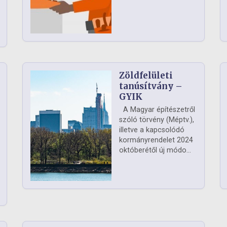
Zöldfelületi
ág
tanúsítvány –
GYIK
A Magyar építészetről
szóló törvény (Méptv.),
illetve a kapcsolódó
kormányrendelet 2024
októberétől új módo...