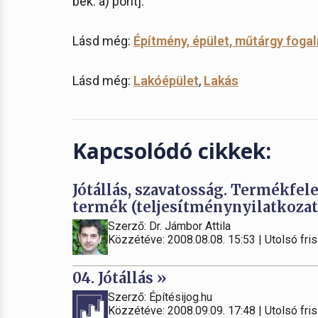
bek. a) pont].
Lásd még:
Építmény, épület, műtárgy foga
Lásd még:
Lakóépület
,
Lakás
Kapcsolódó cikkek:
Jótállás, szavatosság. Termékfel
termék (teljesítménynyilatkozat
Szerző: Dr. Jámbor Attila
Közzétéve: 2008.08.08. 15:53 | Utolsó fris
04. Jótállás »
Szerző: Építésijog.hu
Közzétéve: 2008.09.09. 17:48 | Utolsó fris