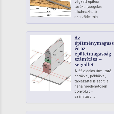
végzett építési
tevékenységekre
alkalmazható
szerződésmin...
Az
építménymagass
és az
épületmagasság
számítása –
segédlet
A 22 oldalas útmutató
ábrákkal, példákkal,
táblázattal is segíti a –
néha meglehetősen
bonyolult –
számítást. ...