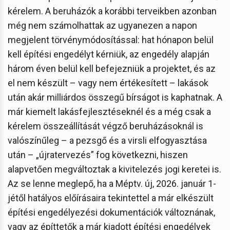
kérelem. A beruházók a korábbi terveikben azonban
még nem számolhattak az ugyanezen a napon
megjelent törvénymódosítással: hat hónapon belül
kell építési engedélyt kérniük, az engedély alapján
három éven belül kell befejezniük a projektet, és az
el nem készült – vagy nem értékesített – lakások
után akár milliárdos összegű bírságot is kaphatnak. A
már kiemelt lakásfejlesztéseknél és a még csak a
kérelem összeállítását végző beruházásoknál is
valószínűleg – a pezsgő és a virsli elfogyasztása
után – „újratervezés” fog következni, hiszen
alapvetően megváltoztak a kivitelezés jogi keretei is.
Az se lenne meglepő, ha a Méptv. új, 2026. január 1-
jétől hatályos előírásaira tekintettel a már elkészült
építési engedélyezési dokumentációk változnának,
vagy az építtetők a már kiadott építési engedélyek