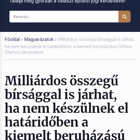
Találja meg gyorsan a választ építési jogi kérdéseire!
Főoldal
Magyarázatok
Milliárdos összegű bírsággal is járhat,
ha nem készülnek el határidőben a kiemelt beruházású Otthon
Startos lakóparkok
Milliárdos összegű
bírsággal is járhat,
ha nem készülnek el
határidőben a
kiemelt beruházású