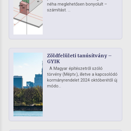
néha meglehetősen bonyolult –
számítást. ...
Zöldfelületi tanúsítvány –
GYIK
A Magyar építészetről szóló
törvény (Méptv.), illetve a kapcsolódó
kormányrendelet 2024 októberétől új
módo...