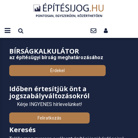
BÍRSÁGKALKULÁTOR
az építésügyi bírság meghatározásához
Érdekel
Időben értesítjük önt a
jogszabályváltozásokról
Kérje INGYENES hírlevelünket!
Feliratkozás
Keresés