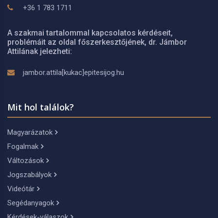
+36 1 783 1711
A szakmai tartalommal kapcsolatos kérdéseit,
problémáit az oldal főszerkesztőjének, dr. Jámbor
Attilának jelezheti:
jambor.attila[kukac]epitesijog.hu
Mit hol találok?
Magyarázatok
Fogalmak
Változások
Jogszabályok
Videótár
Segédanyagok
Kérdések-válaszok