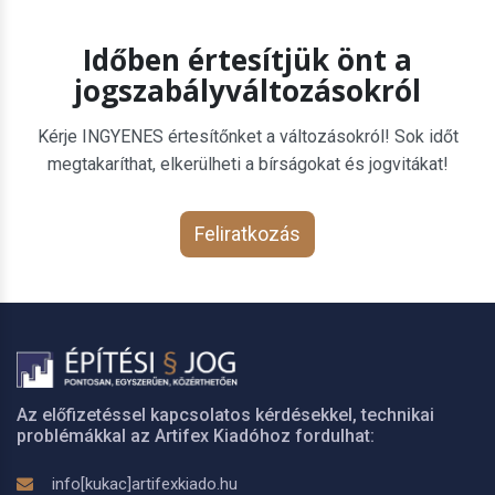
Időben értesítjük önt a
jogszabályváltozásokról
Kérje INGYENES értesítőnket a változásokról! Sok időt
megtakaríthat, elkerülheti a bírságokat és jogvitákat!
Feliratkozás
Az előfizetéssel kapcsolatos kérdésekkel, technikai
problémákkal az Artifex Kiadóhoz fordulhat:
info[kukac]artifexkiado.hu