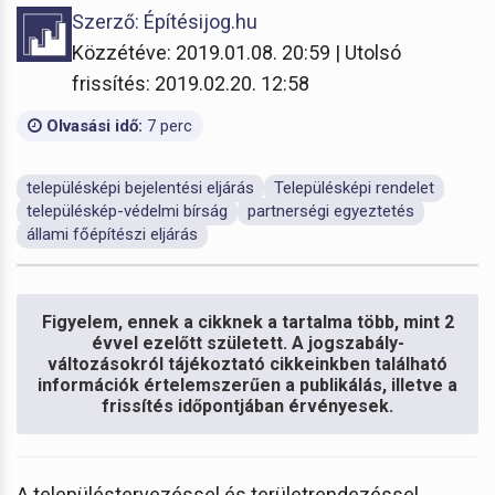
Szerző: Építésijog.hu
Közzétéve: 2019.01.08. 20:59 | Utolsó
frissítés: 2019.02.20. 12:58
Olvasási idő:
7 perc
településképi bejelentési eljárás
Településképi rendelet
településkép-védelmi bírság
partnerségi egyeztetés
állami főépítészi eljárás
Figyelem, ennek a cikknek a tartalma több, mint 2
évvel ezelőtt született. A jogszabály-
változásokról tájékoztató cikkeinkben található
információk értelemszerűen a publikálás, illetve a
frissítés időpontjában érvényesek.
A településtervezéssel és területrendezéssel