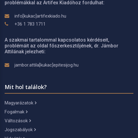
problémákkal az Artifex Kiadóhoz fordulhat:
info[kukac]artifexkiado.hu
+36 1 783 1711
A szakmai tartalommal kapcsolatos kérdéseit,
problémáit az oldal főszerkesztőjének, dr. Jámbor
Attilának jelezheti:
jambor.attila[kukac]epitesijog.hu
Mit hol találok?
Magyarázatok
Fogalmak
Változások
Jogszabályok