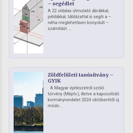
– segédlet
A 22 oldalas útmutató ábrákkal,
példákkal, táblázattal is segíti a –
néha meglehetősen bonyolult –
számítást. ...
Zöldfelületi tanúsítvány –
GYIK
A Magyar építészetről szóló
törvény (Méptv.), illetve a kapcsolódó
kormányrendelet 2024 októberétől új
módo...