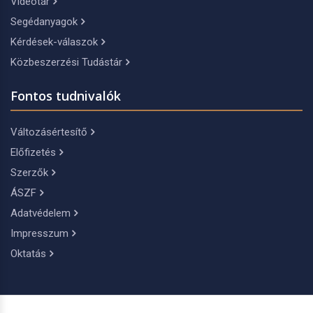
Videótár
Segédanyagok
Kérdések-válaszok
Közbeszerzési Tudástár
Fontos tudnivalók
Változásértesítő
Előfizetés
Szerzők
ÁSZF
Adatvédelem
Impresszum
Oktatás