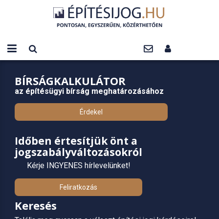
BÍRSÁGKALKULÁTOR
az építésügyi bírság meghatározásához
Érdekel
Időben értesítjük önt a
jogszabályváltozásokról
Kérje INGYENES hírlevelünket!
Feliratkozás
Keresés