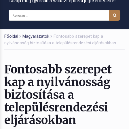
Találja meg gyorsan a választ építési jogi kérdéseire!
Főoldal
Magyarázatok
Fontosabb szerepet kap a
nyilvánosság biztosítása a településrendezési eljárásokban
Fontosabb szerepet
kap a nyilvánosság
biztosítása a
településrendezési
eljárásokban