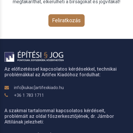
megtakaríthat, elkerülheti a bírságokat és jogvitákat!
Feliratkozás
Az előfizetéssel kapcsolatos kérdésekkel, technikai
problémákkal az Artifex Kiadóhoz fordulhat:
info[kukac]artifexkiado.hu
+36 1 783 1711
A szakmai tartalommal kapcsolatos kérdéseit,
problémáit az oldal főszerkesztőjének, dr. Jámbor
Attilának jelezheti: