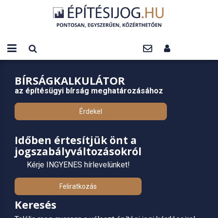
BÍRSÁGKALKULÁTOR
az építésügyi bírság meghatározásához
Érdekel
Időben értesítjük önt a
jogszabályváltozásokról
Kérje INGYENES hírlevelünket!
Feliratkozás
Keresés