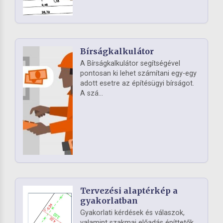
Bírságkalkulátor
A Bírságkalkulátor segítségével
pontosan ki lehet számítani egy-egy
adott esetre az építésügyi bírságot.
A szá...
Tervezési alaptérkép a
gyakorlatban
Gyakorlati kérdések és válaszok,
valamint szakmai előadás építtetők,