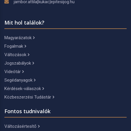
jambor.attila[kukac]epitesijog.hu
Mit hol találok?
Magyarázatok
Fogalmak
Változások
Jogszabályok
Videótár
Segédanyagok
Kérdések-válaszok
Közbeszerzési Tudástár
Fontos tudnivalók
Változásértesítő