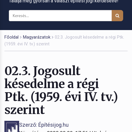
Találja meg gyorsan a választ építési jogi kérdéseire!
Főoldal
Magyarázatok
02.3. Jogosult késedelme a régi Ptk.
(1959. évi IV. tv.) szerint
02.3. Jogosult
késedelme a régi
Ptk. (1959. évi IV. tv.)
szerint
Szerző: Építésijog.hu