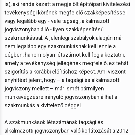
is), aki rendelkezett a megjelölt építőipari kivitelezési
tevékenységi körének megfelelő szakképesítéssel
vagy legalább egy - vele tagsági, alkalmazotti
jogviszonyban álló - ilyen szakképesítésű
szakmunkással. A jelenlegi szabályok alapján már
nem legalább egy szakmunkásnak kell lennie a
cégben, hanem olyan létszámot kell foglalkoztatni,
amely a tevékenység jellegének megfelelő, ez tehát
szigorítás a korábbi előíráshoz képest. Ami viszont
enyhítést jelent, hogy – a tagsági és alkalmazotti
jogviszony mellett – már ismét bármilyen
munkavégzésre irányuló jogviszonyban állhat a
szakmunkás a kivitelező céggel.
A szakmunkások létszámának tagsági és
alkalmazotti jogviszonyban való korlátozását a 2012.