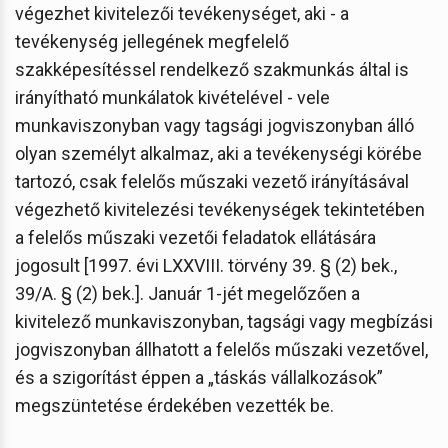
végezhet kivitelezői tevékenységet, aki - a
tevékenység jellegének megfelelő
szakképesítéssel rendelkező szakmunkás által is
irányítható munkálatok kivételével - vele
munkaviszonyban vagy tagsági jogviszonyban álló
olyan személyt alkalmaz, aki a tevékenységi körébe
tartozó, csak felelős műszaki vezető irányításával
végezhető kivitelezési tevékenységek tekintetében
a felelős műszaki vezetői feladatok ellátására
jogosult [1997. évi LXXVIII. törvény 39. § (2) bek.,
39/A. § (2) bek.]. Január 1-jét megelőzően a
kivitelező munkaviszonyban, tagsági vagy megbízási
jogviszonyban állhatott a felelős műszaki vezetővel,
és a szigorítást éppen a „táskás vállalkozások”
megszüntetése érdekében vezették be.