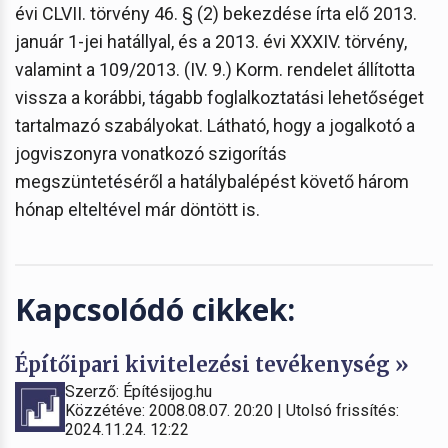
évi CLVII. törvény 46. § (2) bekezdése írta elő 2013.
január 1-jei hatállyal, és a 2013. évi XXXIV. törvény,
valamint a 109/2013. (IV. 9.) Korm. rendelet állította
vissza a korábbi, tágabb foglalkoztatási lehetőséget
tartalmazó szabályokat. Látható, hogy a jogalkotó a
jogviszonyra vonatkozó szigorítás
megszüntetéséről a hatálybalépést követő három
hónap elteltével már döntött is.
Kapcsolódó cikkek:
Építőipari kivitelezési tevékenység »
Szerző: Építésijog.hu
Közzétéve: 2008.08.07. 20:20 | Utolsó frissítés:
2024.11.24. 12:22