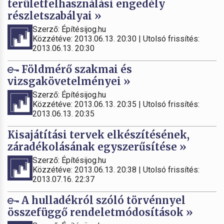
területfelhasználási engedély
részletszabályai »
Szerző: Építésijog.hu
Közzétéve: 2013.06.13. 20:30 | Utolsó frissítés:
2013.06.13. 20:30
Földmérő szakmai és
vizsgakövetelményei »
Szerző: Építésijog.hu
Közzétéve: 2013.06.13. 20:35 | Utolsó frissítés:
2013.06.13. 20:35
Kisajátítási tervek elkészítésének,
záradékolásának egyszerűsítése »
Szerző: Építésijog.hu
Közzétéve: 2013.06.13. 20:38 | Utolsó frissítés:
2013.07.16. 22:37
A hulladékról szóló törvénnyel
összefüggő rendeletmódosítások »