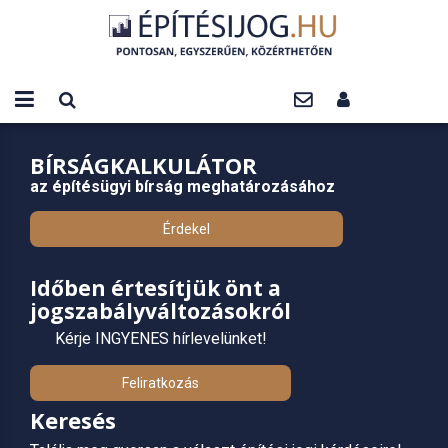
BÍRSÁGKALKULÁTOR
az építésügyi bírság meghatározásához
Érdekel
Időben értesítjük önt a
jogszabályváltozásokról
Kérje INGYENES hírlevelünket!
Feliratkozás
Keresés