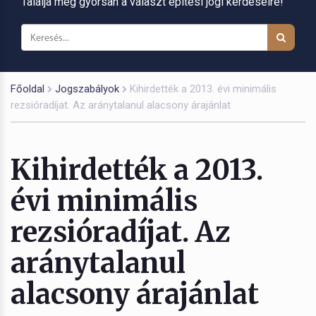
Találja meg gyorsan a választ építési jogi kérdéseire!
Főoldal
Jogszabályok
Kihirdették a 2013. évi minimális
rezsióradíjat. Az aránytalanul alacsony árajánlat
Kihirdették a 2013.
évi minimális
rezsióradíjat. Az
aránytalanul
alacsony árajánlat