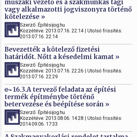
műszaki vezető és a szakmunkás tagi
vagy alkalmazotti jogviszonyra történő
kötelezése »
Szerző: Építésijog.hu
Közzétéve: 2013.07.16. 22:14 | Utolsó frissítés:
2013.07.16. 22:14
Bevezették a kötelező fizetési
határidőt. Nőtt a késedelmi kamat »
Szerző: Építésijog.hu
Közzétéve: 2013.07.16. 22:26 | Utolsó frissítés:
2013.07.16. 22:29
16.3.A tervező feladata az építési
termék építménybe történő
betervezése és beépítése során »
Szerző: Építésijog.hu
Közzétéve: 2013.08.06. 14:28 | Utolsó frissítés:
2014.09.06. 17:33
A Szakmagyakorlási rendelet tartalma,