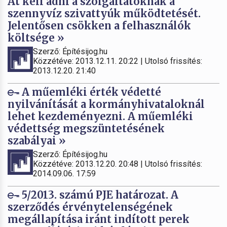
Át kell adni a szolgáltatóknak a
szennyvíz szivattyúk működtetését.
Jelentősen csökken a felhasználók
költsége »
Szerző: Építésijog.hu
Közzétéve: 2013.12.11. 20:22 | Utolsó frissítés:
2013.12.20. 21:40
A műemléki érték védetté
nyilvánítását a kormányhivataloknál
lehet kezdeményezni. A műemléki
védettség megszüntetésének
szabályai »
Szerző: Építésijog.hu
Közzétéve: 2013.12.20. 20:48 | Utolsó frissítés:
2014.09.06. 17:59
5/2013. számú PJE határozat. A
szerződés érvénytelenségének
megállapítása iránt indított perek