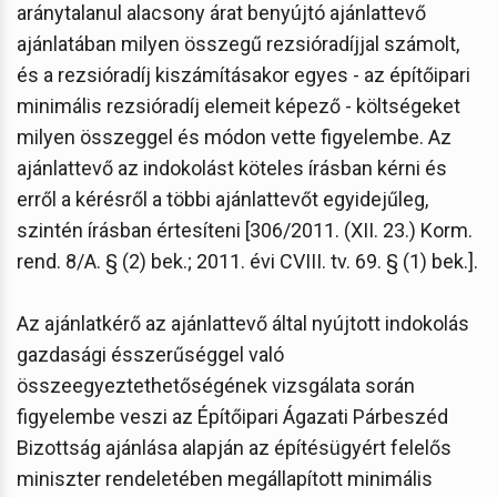
aránytalanul alacsony árat benyújtó ajánlattevő
ajánlatában milyen összegű rezsióradíjjal számolt,
és a rezsióradíj kiszámításakor egyes - az építőipari
minimális rezsióradíj elemeit képező - költségeket
milyen összeggel és módon vette figyelembe. Az
ajánlattevő az indokolást köteles írásban kérni és
erről a kérésről a többi ajánlattevőt egyidejűleg,
szintén írásban értesíteni [306/2011. (XII. 23.) Korm.
rend. 8/A. § (2) bek.; 2011. évi CVIII. tv. 69. § (1) bek.].
Az ajánlatkérő az ajánlattevő által nyújtott indokolás
gazdasági ésszerűséggel való
összeegyeztethetőségének vizsgálata során
figyelembe veszi az Építőipari Ágazati Párbeszéd
Bizottság ajánlása alapján az építésügyért felelős
miniszter rendeletében megállapított minimális