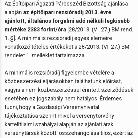
Az Építőipari Ágazati Párbeszéd Bizottság ajánlása
alapján
az építőipari rezsióradíj 2013. évre
ajánlott, általános forgalmi adó nélküli legkisebb
mértéke 2383 forint/óra
[28/2013. (VI. 27.) BM rend.
1. §]. A minimális rezsióradíj egyes elemeire
vonatkozó tételes értékeket a 28/2013. (VI. 27.) BM
rendelet 1. melléklet tartalmazza.
A minimális rezsióradíj figyelembe vételére a
közbeszerzési eljárásokban találhatunk előírást,
vagyis a nem közbeszerzéssel érintett szerződések
esetében ez jogszabály nem hatályos. Érdemes
tudni, hogy a Gazdasági Versenyhivatal
tájékoztatása szerint mivel a versenytörvény
kartelltilalmi szabályai alapján az ajánlati árak
versenytársak közötti összehangolása tilos, ezért az