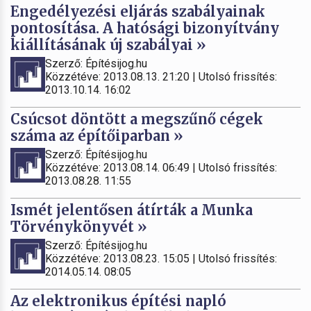
Engedélyezési eljárás szabályainak
pontosítása. A hatósági bizonyítvány
kiállításának új szabályai »
Szerző: Építésijog.hu
Közzétéve: 2013.08.13. 21:20 | Utolsó frissítés:
2013.10.14. 16:02
Csúcsot döntött a megszűnő cégek
száma az építőiparban »
Szerző: Építésijog.hu
Közzétéve: 2013.08.14. 06:49 | Utolsó frissítés:
2013.08.28. 11:55
Ismét jelentősen átírták a Munka
Törvénykönyvét »
Szerző: Építésijog.hu
Közzétéve: 2013.08.23. 15:05 | Utolsó frissítés:
2014.05.14. 08:05
Az elektronikus építési napló