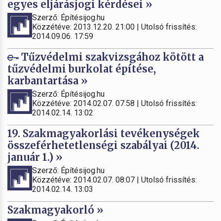
egyes eljárásjogi kérdései »
Szerző: Építésijog.hu
Közzétéve: 2013.12.20. 21:00 | Utolsó frissítés:
2014.09.06. 17:59
Tűzvédelmi szakvizsgához kötött a
tűzvédelmi burkolat építése,
karbantartása »
Szerző: Építésijog.hu
Közzétéve: 2014.02.07. 07:58 | Utolsó frissítés:
2014.02.14. 13:02
19. Szakmagyakorlási tevékenységek
összeférhetetlenségi szabályai (2014.
január 1.) »
Szerző: Építésijog.hu
Közzétéve: 2014.02.07. 08:07 | Utolsó frissítés:
2014.02.14. 13:03
Szakmagyakorló »