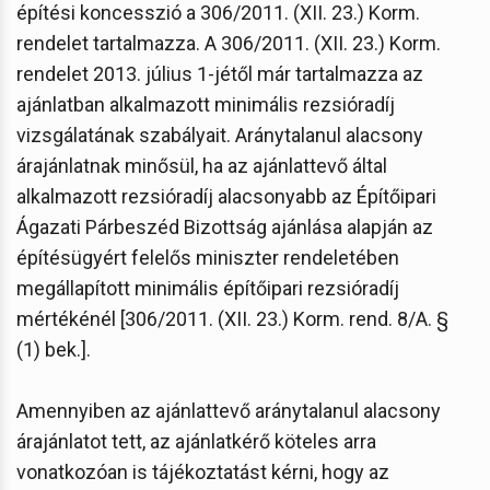
építési koncesszió a 306/2011. (XII. 23.) Korm.
rendelet tartalmazza. A 306/2011. (XII. 23.) Korm.
rendelet 2013. július 1-jétől már tartalmazza az
ajánlatban alkalmazott minimális rezsióradíj
vizsgálatának szabályait. Aránytalanul alacsony
árajánlatnak minősül, ha az ajánlattevő által
alkalmazott rezsióradíj alacsonyabb az Építőipari
Ágazati Párbeszéd Bizottság ajánlása alapján az
építésügyért felelős miniszter rendeletében
megállapított minimális építőipari rezsióradíj
mértékénél [306/2011. (XII. 23.) Korm. rend. 8/A. §
(1) bek.].
Amennyiben az ajánlattevő aránytalanul alacsony
árajánlatot tett, az ajánlatkérő köteles arra
vonatkozóan is tájékoztatást kérni, hogy az