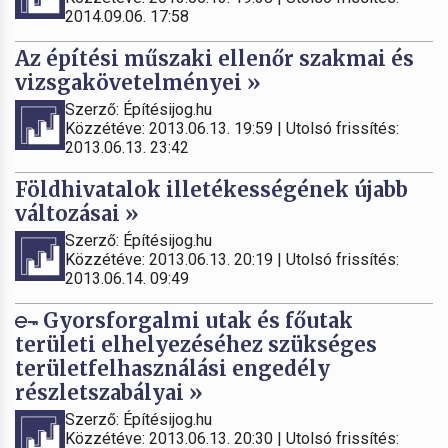
2014.09.06. 17:58
Az építési műszaki ellenőr szakmai és
vizsgakövetelményei »
Szerző: Építésijog.hu
Közzétéve: 2013.06.13. 19:59 | Utolsó frissítés:
2013.06.13. 23:42
Földhivatalok illetékességének újabb
változásai »
Szerző: Építésijog.hu
Közzétéve: 2013.06.13. 20:19 | Utolsó frissítés:
2013.06.14. 09:49
Gyorsforgalmi utak és főutak
területi elhelyezéséhez szükséges
területfelhasználási engedély
részletszabályai »
Szerző: Építésijog.hu
Közzétéve: 2013.06.13. 20:30 | Utolsó frissítés: