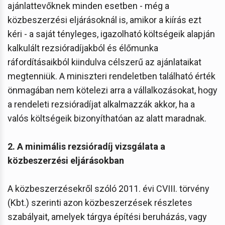
ajánlattevőknek minden esetben - még a
közbeszerzési eljárásoknál is, amikor a kiírás ezt
kéri - a saját tényleges, igazolható költségeik alapján
kalkulált rezsióradíjakból és élőmunka
ráfordításaikból kiindulva célszerű az ajánlataikat
megtenniük. A miniszteri rendeletben található érték
önmagában nem kötelezi arra a vállalkozásokat, hogy
a rendeleti rezsióradíjat alkalmazzák akkor, ha a
valós költségeik bizonyíthatóan az alatt maradnak.
2. A minimális rezsióradíj vizsgálata a
közbeszerzési eljárásokban
A közbeszerzésekről szóló 2011. évi CVIII. törvény
(Kbt.) szerinti azon közbeszerzések részletes
szabályait, amelyek tárgya építési beruházás, vagy