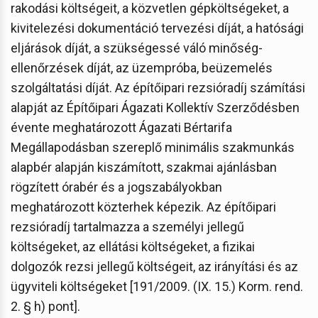
rakodási költségeit, a közvetlen gépköltségeket, a
kivitelezési dokumentáció tervezési díját, a hatósági
eljárások díját, a szükségessé váló minőség-
ellenőrzések díját, az üzempróba, beüzemelés
szolgáltatási díját. Az építőipari rezsióradíj számítási
alapját az Építőipari Ágazati Kollektív Szerződésben
évente meghatározott Ágazati Bértarifa
Megállapodásban szereplő minimális szakmunkás
alapbér alapján kiszámított, szakmai ajánlásban
rögzített órabér és a jogszabályokban
meghatározott közterhek képezik. Az építőipari
rezsióradíj tartalmazza a személyi jellegű
költségeket, az ellátási költségeket, a fizikai
dolgozók rezsi jellegű költségeit, az irányítási és az
ügyviteli költségeket [191/2009. (IX. 15.) Korm. rend.
2. § h) pont].