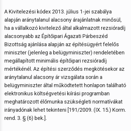
A Kivitelezési kódex 2013. július 1-jei szabálya
alapján aránytalanul alacsony árajánlatnak minősül,
ha a vállalkozó kivitelező által alkalmazott rezsióradíj
alacsonyabb az Építőipari Ágazati Párbeszéd
Bizottság ajánlása alapján az építésügyért felelős
miniszter (jelenleg a belügyminiszter) rendeletében
megállapított minimális építőipari rezsióradíj
mértékénél. Az építési szerződés megkötésekor az
aránytalanul alacsony ár vizsgálata során a
belügyminiszter által működtetett honlapon található
elektronikus költségvetési kiírási programban
meghatározott élőmunka szükségleti normatívákat
irányadónak lehet tekinteni [191/2009. (IX. 15.) Korm.
rend. 3. § (6) bek.].