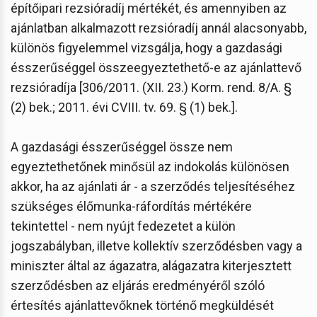
építőipari rezsióradíj mértékét, és amennyiben az
ajánlatban alkalmazott rezsióradíj annál alacsonyabb,
különös figyelemmel vizsgálja, hogy a gazdasági
ésszerűséggel összeegyeztethető-e az ajánlattevő
rezsióradíja [306/2011. (XII. 23.) Korm. rend. 8/A. §
(2) bek.; 2011. évi CVIII. tv. 69. § (1) bek.].
A gazdasági ésszerűséggel össze nem
egyeztethetőnek minősül az indokolás különösen
akkor, ha az ajánlati ár - a szerződés teljesítéséhez
szükséges élőmunka-ráfordítás mértékére
tekintettel - nem nyújt fedezetet a külön
jogszabályban, illetve kollektív szerződésben vagy a
miniszter által az ágazatra, alágazatra kiterjesztett
szerződésben az eljárás eredményéről szóló
értesítés ajánlattevőknek történő megküldését