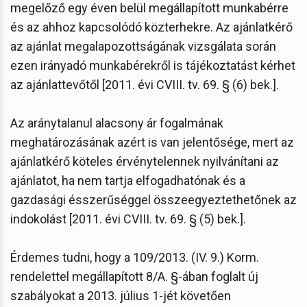
megelőző egy éven belül megállapított munkabérre
és az ahhoz kapcsolódó közterhekre. Az ajánlatkérő
az ajánlat megalapozottságának vizsgálata során
ezen irányadó munkabérekről is tájékoztatást kérhet
az ajánlattevőtől [2011. évi CVIII. tv. 69. § (6) bek.].
Az aránytalanul alacsony ár fogalmának
meghatározásának azért is van jelentősége, mert az
ajánlatkérő köteles érvénytelennek nyilvánítani az
ajánlatot, ha nem tartja elfogadhatónak és a
gazdasági ésszerűséggel összeegyeztethetőnek az
indokolást [2011. évi CVIII. tv. 69. § (5) bek.].
Érdemes tudni, hogy a 109/2013. (IV. 9.) Korm.
rendelettel megállapított 8/A. §-ában foglalt új
szabályokat a 2013. július 1-jét követően